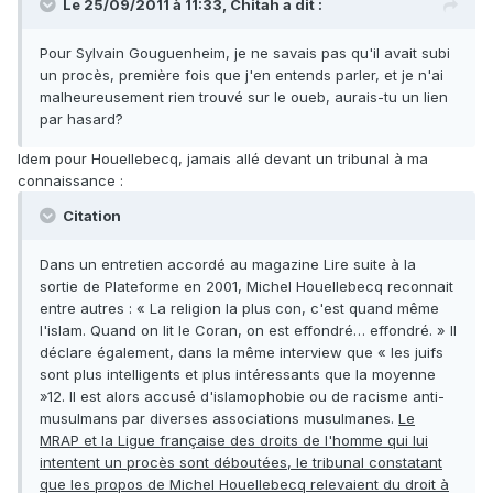
Le 25/09/2011 à 11:33, Chitah a dit :
Pour Sylvain Gouguenheim, je ne savais pas qu'il avait subi
un procès, première fois que j'en entends parler, et je n'ai
malheureusement rien trouvé sur le oueb, aurais-tu un lien
par hasard?
Idem pour Houellebecq, jamais allé devant un tribunal à ma
connaissance :
Citation
Dans un entretien accordé au magazine Lire suite à la
sortie de Plateforme en 2001, Michel Houellebecq reconnait
entre autres : « La religion la plus con, c'est quand même
l'islam. Quand on lit le Coran, on est effondré… effondré. » Il
déclare également, dans la même interview que « les juifs
sont plus intelligents et plus intéressants que la moyenne
»12. Il est alors accusé d'islamophobie ou de racisme anti-
musulmans par diverses associations musulmanes.
Le
MRAP et la Ligue française des droits de l'homme qui lui
intentent un procès sont déboutées, le tribunal constatant
que les propos de Michel Houellebecq relevaient du droit à