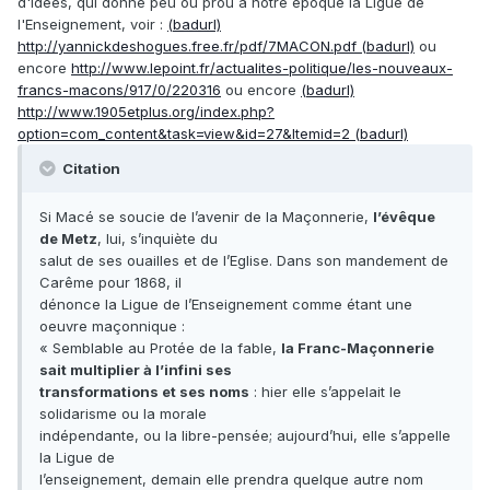
d'idées, qui donne peu ou prou à notre époque la Ligue de
l'Enseignement, voir :
(badurl)
http://yannickdeshogues.free.fr/pdf/7MACON.pdf (badurl)
ou
encore
http://www.lepoint.fr/actualites-politique/les-nouveaux-
francs-macons/917/0/220316
ou encore
(badurl)
http://www.1905etplus.org/index.php?
option=com_content&task=view&id=27&Itemid=2 (badurl)
Citation
Si Macé se soucie de l’avenir de la Maçonnerie,
l’évêque
de Metz
, lui, s’inquiète du
salut de ses ouailles et de l’Eglise. Dans son mandement de
Carême pour 1868, il
dénonce la Ligue de l’Enseignement comme étant une
oeuvre maçonnique :
« Semblable au Protée de la fable,
la Franc-Maçonnerie
sait multiplier à l’infini ses
transformations et ses noms
: hier elle s’appelait le
solidarisme ou la morale
indépendante, ou la libre-pensée; aujourd’hui, elle s’appelle
la Ligue de
l’enseignement, demain elle prendra quelque autre nom