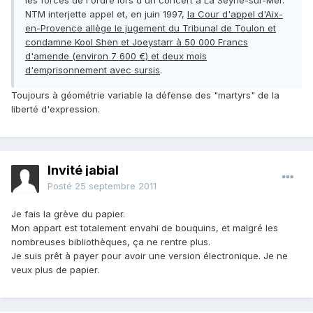
les forces de l'ordre lors d'un concert à La Seyne-sur-Mer.
NTM interjette appel et, en juin 1997,
la Cour d'appel d'Aix-
en-Provence allège le jugement du Tribunal de Toulon et
condamne Kool Shen et Joeystarr à 50 000 Francs
d'amende (environ 7 600 €) et deux mois
d'emprisonnement avec sursis
.
Toujours à géométrie variable la défense des "martyrs" de la
liberté d'expression.
Invité jabial
Posté
25 septembre 2011
Je fais la grève du papier.
Mon appart est totalement envahi de bouquins, et malgré les
nombreuses bibliothèques, ça ne rentre plus.
Je suis prêt à payer pour avoir une version électronique. Je ne
veux plus de papier.