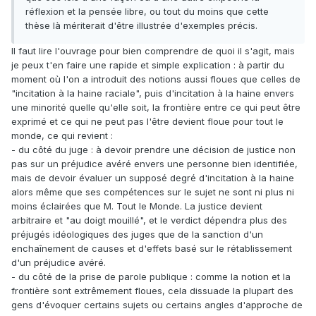
réflexion et la pensée libre, ou tout du moins que cette
thèse là mériterait d'être illustrée d'exemples précis.
Il faut lire l'ouvrage pour bien comprendre de quoi il s'agit, mais
je peux t'en faire une rapide et simple explication : à partir du
moment où l'on a introduit des notions aussi floues que celles de
"incitation à la haine raciale", puis d'incitation à la haine envers
une minorité quelle qu'elle soit, la frontière entre ce qui peut être
exprimé et ce qui ne peut pas l'être devient floue pour tout le
monde, ce qui revient :
- du côté du juge : à devoir prendre une décision de justice non
pas sur un préjudice avéré envers une personne bien identifiée,
mais de devoir évaluer un supposé degré d'incitation à la haine
alors même que ses compétences sur le sujet ne sont ni plus ni
moins éclairées que M. Tout le Monde. La justice devient
arbitraire et "au doigt mouillé", et le verdict dépendra plus des
préjugés idéologiques des juges que de la sanction d'un
enchaînement de causes et d'effets basé sur le rétablissement
d'un préjudice avéré.
- du côté de la prise de parole publique : comme la notion et la
frontière sont extrêmement floues, cela dissuade la plupart des
gens d'évoquer certains sujets ou certains angles d'approche de