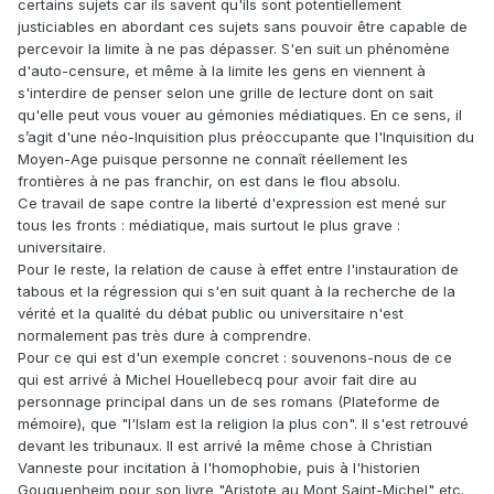
certains sujets car ils savent qu'ils sont potentiellement
justiciables en abordant ces sujets sans pouvoir être capable de
percevoir la limite à ne pas dépasser. S'en suit un phénomène
d'auto-censure, et même à la limite les gens en viennent à
s'interdire de penser selon une grille de lecture dont on sait
qu'elle peut vous vouer au gémonies médiatiques. En ce sens, il
s’agit d'une néo-Inquisition plus préoccupante que l'Inquisition du
Moyen-Age puisque personne ne connaît réellement les
frontières à ne pas franchir, on est dans le flou absolu.
Ce travail de sape contre la liberté d'expression est mené sur
tous les fronts : médiatique, mais surtout le plus grave :
universitaire.
Pour le reste, la relation de cause à effet entre l'instauration de
tabous et la régression qui s'en suit quant à la recherche de la
vérité et la qualité du débat public ou universitaire n'est
normalement pas très dure à comprendre.
Pour ce qui est d'un exemple concret : souvenons-nous de ce
qui est arrivé à Michel Houellebecq pour avoir fait dire au
personnage principal dans un de ses romans (Plateforme de
mémoire), que "l'Islam est la religion la plus con". Il s'est retrouvé
devant les tribunaux. Il est arrivé la même chose à Christian
Vanneste pour incitation à l'homophobie, puis à l'historien
Gouguenheim pour son livre "Aristote au Mont Saint-Michel" etc.