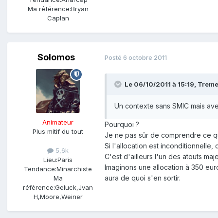
Ma référence:
Bryan
Caplan
Solomos
Posté
6 octobre 2011
Le 06/10/2011 à 15:19, Tremen
Un contexte sans SMIC mais avec 
Animateur
Pourquoi ?
Plus mitif du tout
Je ne pas sûr de comprendre ce qu
Si l'allocation est inconditionnell
5,6k
C'est d'ailleurs l'un des atouts maje
Lieu:
Paris
Imaginons une allocation à 350 euro
Tendance:
Minarchiste
aura de quoi s'en sortir.
Ma
référence:
Geluck,Jvan
H,Moore,Weiner