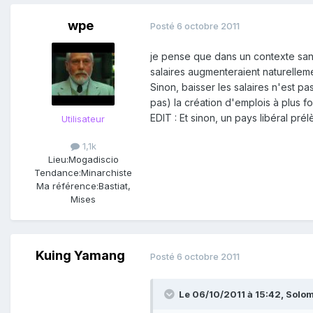
wpe
Posté
6 octobre 2011
je pense que dans un contexte sans
salaires augmenteraient naturelleme
Sinon, baisser les salaires n'est pa
pas) la création d'emplois à plus fo
EDIT : Et sinon, un pays libéral p
Utilisateur
1,1k
Lieu:
Mogadiscio
Tendance:
Minarchiste
Ma référence:
Bastiat,
Mises
Kuing Yamang
Posté
6 octobre 2011
Le 06/10/2011 à 15:42, Solomo