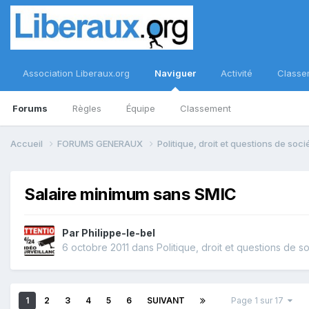
Association Liberaux.org
Naviguer
Activité
Classe
Forums
Règles
Équipe
Classement
Accueil
FORUMS GENERAUX
Politique, droit et questions de soc
Salaire minimum sans SMIC
Par
Philippe-le-bel
6 octobre 2011
dans
Politique, droit et questions de s
1
2
3
4
5
6
SUIVANT
Page 1 sur 17