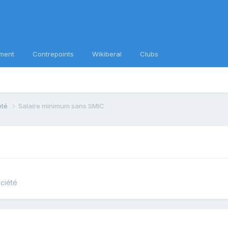
ment
Contrepoints
Wikiberal
Clubs
iété
Salaire minimum sans SMIC
ociété