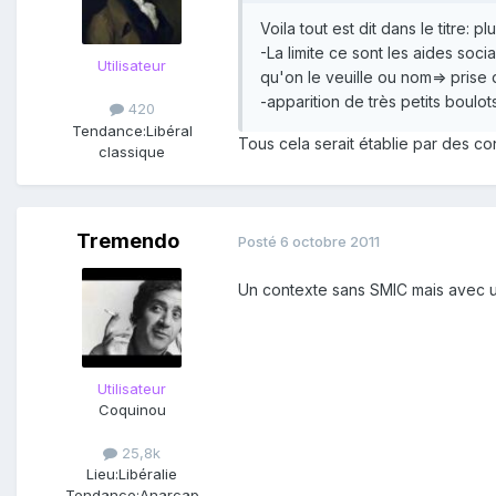
Voila tout est dit dans le titre: 
-La limite ce sont les aides socia
Utilisateur
qu'on le veuille ou nom=> prise 
-apparition de très petits bou
420
Tendance:
Libéral
Tous cela serait établie par des co
classique
Tremendo
Posté
6 octobre 2011
Un contexte sans SMIC mais avec une
Utilisateur
Coquinou
25,8k
Lieu:
Libéralie
Tendance:
Anarcap