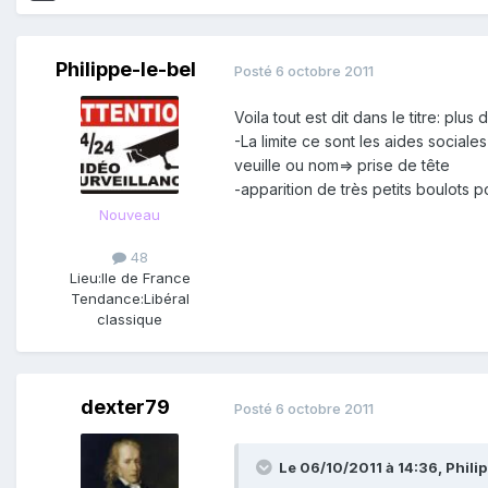
Philippe-le-bel
Posté
6 octobre 2011
Voila tout est dit dans le titre: plu
-La limite ce sont les aides sociales
veuille ou nom=> prise de tête
-apparition de très petits boulot
Nouveau
48
Lieu:
Ile de France
Tendance:
Libéral
classique
dexter79
Posté
6 octobre 2011
Le 06/10/2011 à 14:36, Philipp