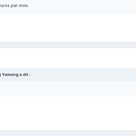
euros par mois.
 Yamang a dit :