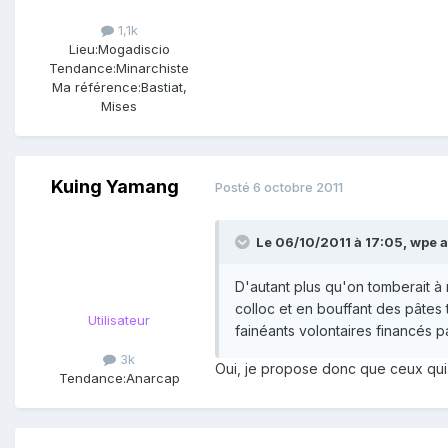
1,1k
Lieu:
Mogadiscio
Tendance:
Minarchiste
Ma référence:
Bastiat,
Mises
Kuing Yamang
Posté
6 octobre 2011
Le 06/10/2011 à 17:05, wpe a 
D'autant plus qu'on tomberait à 
colloc et en bouffant des pâtes 
Utilisateur
fainéants volontaires financés p
3k
Oui, je propose donc que ceux qui 
Tendance:
Anarcap