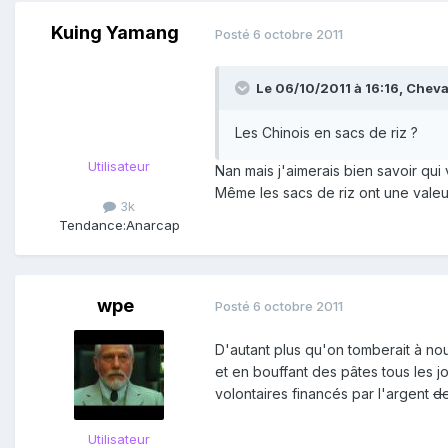
Kuing Yamang
Posté
6 octobre 2011
Le 06/10/2011 à 16:16, Chevali
Les Chinois en sacs de riz ?
Utilisateur
Nan mais j'aimerais bien savoir qu
Même les sacs de riz ont une valeu
3k
Tendance:
Anarcap
wpe
Posté
6 octobre 2011
D'autant plus qu'on tomberait à nou
et en bouffant des pâtes tous les j
volontaires financés par l'argent
de
Utilisateur