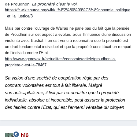
de Proudhon:
La propriété c'est le vol.
https://fr.wikisource.org/wiki/L%E2%80%99%C3%89conomie_politique
_et_la_justice/3
Mais par contre l'ouvrage de Walras ne parle pas du fait que la pensée
de Proudhon sur cet aspect a evolué. Sous l'influence d'une discussion
virulente avec Bastiat,il en est venu à reconnaître que la propriété est
un droit fondamental individuel et que la propriété constituait un rempart
de l’individu contre l'Etat:
http://www.agoravox.fr/actualites/economie/article/proudhon-la-
propriete-c-est-la-78467
Sa vision d’une société de coopération régie par des
contrats volontaires est tout à fait libérale.
Malgré
son anticapitalisme, il finit par reconnaître que la propriété
individuelle, absolue et incoercible, peut assurer la protection
des faibles contre l’Etat, qui est l’ennemi véritable du citoyen
h16