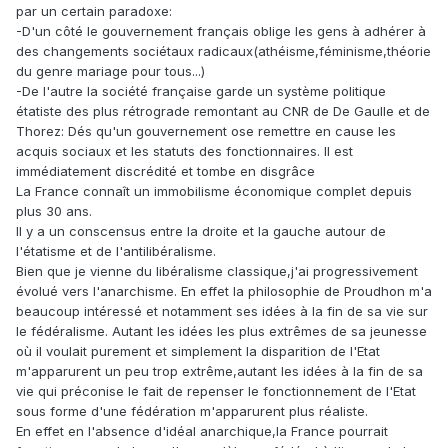
par un certain paradoxe:
-D'un côté le gouvernement français oblige les gens à adhérer à
des changements sociétaux radicaux(athéisme,féminisme,théorie
du genre mariage pour tous...)
-De l'autre la société française garde un système politique
étatiste des plus rétrograde remontant au CNR de De Gaulle et de
Thorez: Dés qu'un gouvernement ose remettre en cause les
acquis sociaux et les statuts des fonctionnaires. Il est
immédiatement discrédité et tombe en disgrâce
La France connaît un immobilisme économique complet depuis
plus 30 ans.
Il y a un conscensus entre la droite et la gauche autour de
l'étatisme et de l'antilibéralisme.
Bien que je vienne du libéralisme classique,j'ai progressivement
évolué vers l'anarchisme. En effet la philosophie de Proudhon m'a
beaucoup intéressé et notamment ses idées à la fin de sa vie sur
le fédéralisme. Autant les idées les plus extrêmes de sa jeunesse
où il voulait purement et simplement la disparition de l'Etat
m'apparurent un peu trop extrême,autant les idées à la fin de sa
vie qui préconise le fait de repenser le fonctionnement de l'Etat
sous forme d'une fédération m'apparurent plus réaliste.
En effet en l'absence d'idéal anarchique,la France pourrait