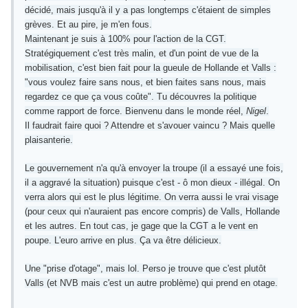
décidé, mais jusqu'à il y a pas longtemps c'étaient de simples
grèves. Et au pire, je m'en fous.
Maintenant je suis à 100% pour l'action de la CGT.
Stratégiquement c'est très malin, et d'un point de vue de la
mobilisation, c'est bien fait pour la gueule de Hollande et Valls :
"vous voulez faire sans nous, et bien faites sans nous, mais
regardez ce que ça vous coûte". Tu découvres la politique
comme rapport de force. Bienvenu dans le monde réel,
Nigel
.
Il faudrait faire quoi ? Attendre et s'avouer vaincu ? Mais quelle
plaisanterie.
Le gouvernement n'a qu'à envoyer la troupe (il a essayé une fois,
il a aggravé la situation) puisque c'est - ô mon dieux - illégal. On
verra alors qui est le plus légitime. On verra aussi le vrai visage
(pour ceux qui n'auraient pas encore compris) de Valls, Hollande
et les autres. En tout cas, je gage que la CGT a le vent en
poupe. L'euro arrive en plus. Ça va être délicieux.
Une "prise d'otage", mais lol. Perso je trouve que c'est plutôt
Valls (et NVB mais c'est un autre problème) qui prend en otage.