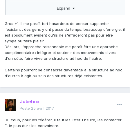
ou-whatever-le-nouveau-nom.
Expand
Je pense qu'il est absolument fondamental d'avoir avec
nous l'intégralité des communautés françaises libérales et
activistes. Qu'ils soient politiques (PLD), évangélistes (sfl,
Gros +1. Il me paraît fort hasardeux de penser supplanter
Antigone), individus (oui, même Gave). C'est la seule
l'existant : des gens y ont passé du temps, beaucoup d'énergie, il
solution.
est absolument évident qu'ils ne s'effaceront pas pour être
SFL monte un parti ? Pourquoi on ne fusionne pas les
sympa ou faire plaisir.
projets pour commencer ? C'est le moment !
Dès lors, l'approche raisonnable me paraît être une approche
complémentaire : intégrer et soutenir des mouvements divers
Si on n'a pas tout le monde, même pas la peine d'y penser.
d'un côté, faire vivre une structure ad hoc de l'autre.
Avantage de liborg : sacrée plateforme de dissémination
avec Contrepoints. C'est un vrai point de départ.
Certains pourront se consacrer davantage à la structure ad hoc,
d'autres à agir au sein des structures déjà existantes.
Jukebox
Posté
25 avril 2017
Du coup, pour les fédérer, il faut les lister. Ensuite, les contacter.
Et le plus dur : les convaincre.