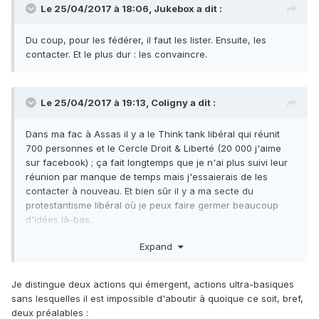
Le 25/04/2017 à 18:06,
Jukebox
a dit :
Du coup, pour les fédérer, il faut les lister. Ensuite, les
contacter. Et le plus dur : les convaincre.
Le 25/04/2017 à 19:13,
Coligny
a dit :
Dans ma fac à Assas il y a le Think tank libéral qui réunit
700 personnes et le Cercle Droit & Liberté (20 000 j'aime
sur facebook) ; ça fait longtemps que je n'ai plus suivi leur
réunion par manque de temps mais j'essaierais de les
contacter à nouveau. Et bien sûr il y a ma secte du
protestantisme libéral où je peux faire germer beaucoup
d'idées là-bas.
Je pense, comme l'ont dit certains membres, que le plus
Expand
urgent d'abord est de fédérer l'ensemble des
communautés, qui partagent les mêmes idées, à tous les
échelons. Le rapprochement avec le PLD me semble
Je distingue deux actions qui émergent, actions ultra-basiques
indispensable, au moins pour le moment.
sans lesquelles il est impossible d'aboutir à quoique ce soit, bref,
deux préalables :