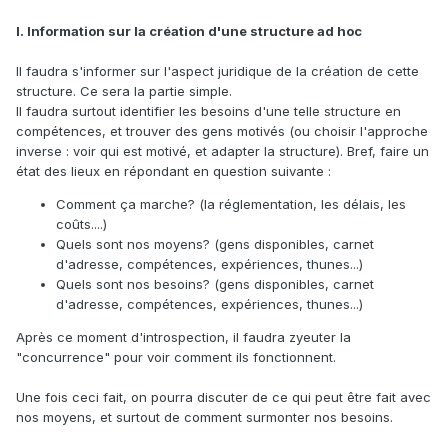
Une fois la structure établie, avec de faibles moyens
(problème irréductible à tout parti sui generis), il faut
I. Information sur la création d'une structure ad hoc
compenser en menant une machine de propagande
absolument incroyable. Les réseaux sociaux peuvent être
Il faudra s'informer sur l'aspect juridique de la création de cette
un outil extrêmement puissants (ce que le PLD n'a jamais
structure. Ce sera la partie simple.
vraiment compris).
Il faudra surtout identifier les besoins d'une telle structure en
compétences, et trouver des gens motivés (ou choisir l'approche
inverse : voir qui est motivé, et adapter la structure). Bref, faire un
état des lieux en répondant en question suivante :
Comment ça marche? (la réglementation, les délais, les
coûts....)
Quels sont nos moyens? (gens disponibles, carnet
d'adresse, compétences, expériences, thunes...)
Quels sont nos besoins? (gens disponibles, carnet
d'adresse, compétences, expériences, thunes...)
Après ce moment d'introspection, il faudra zyeuter la
"concurrence" pour voir comment ils fonctionnent.
Une fois ceci fait, on pourra discuter de ce qui peut être fait avec
nos moyens, et surtout de comment surmonter nos besoins.