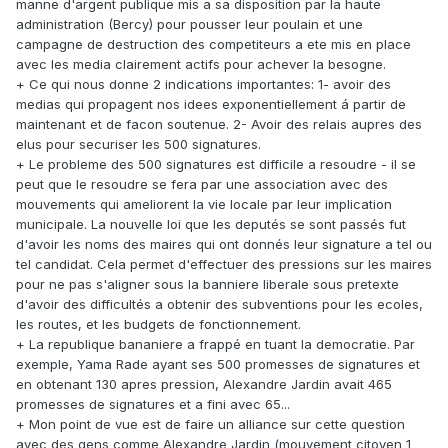
manne d'argent publique mis a sa disposition par la haute
administration (Bercy) pour pousser leur poulain et une
campagne de destruction des competiteurs a ete mis en place
avec les media clairement actifs pour achever la besogne.
+ Ce qui nous donne 2 indications importantes: 1- avoir des
medias qui propagent nos idees exponentiellement á partir de
maintenant et de facon soutenue. 2- Avoir des relais aupres des
elus pour securiser les 500 signatures.
+ Le probleme des 500 signatures est difficile a resoudre - il se
peut que le resoudre se fera par une association avec des
mouvements qui ameliorent la vie locale par leur implication
municipale. La nouvelle loi que les deputés se sont passés fut
d'avoir les noms des maires qui ont donnés leur signature a tel ou
tel candidat. Cela permet d'effectuer des pressions sur les maires
pour ne pas s'aligner sous la banniere liberale sous pretexte
d'avoir des difficultés a obtenir des subventions pour les ecoles,
les routes, et les budgets de fonctionnement.
+ La republique bananiere a frappé en tuant la democratie. Par
exemple, Yama Rade ayant ses 500 promesses de signatures et
en obtenant 130 apres pression, Alexandre Jardin avait 465
promesses de signatures et a fini avec 65...
+ Mon point de vue est de faire un alliance sur cette question
avec des gens comme Alexandre Jardin (mouvement citoyen 1