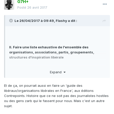
G7H+
Posté
26 avril 2017
Le 26/04/2017 à 09:49,
Flashy
a dit :
II. Faire une liste exhaustive de l'ensemble des
organisations, associations, partis, groupements,
structures d'inspiration libérale
Une tâche pas du tout évidente mais qui sera, je pense, ô
Expand
combien utile : une cartographie (idéalement actualisée) de
la "galaxie libérale", comprenant (je pense) :
Et de ça, on pourrait aussi en faire un 'guide des
le nom de la structure ;
libéraux/organisations libérales en France', aux éditions
la personne à contacter ;
Contrepoints. Histoire que ce ne soit pas des journalistes hostiles
une évaluation des effectifs (avec, pourquoi pas,
ou des gens zarb qui le fassent pour nous. Mais c'est un autre
l'organigramme de la "tête" si on veut être super
sujet.
clean) ;
le positionnement politique (libéral-conservateur,