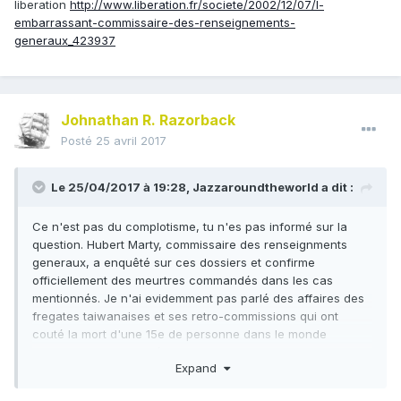
liberation
http://www.liberation.fr/societe/2002/12/07/l-
embarrassant-commissaire-des-renseignements-
generaux_423937
Johnathan R. Razorback
Posté
25 avril 2017
Le 25/04/2017 à 19:28,
Jazzaroundtheworld
a dit :
Ce n'est pas du complotisme, tu n'es pas informé sur la
question. Hubert Marty, commissaire des renseignments
generaux, a enquêté sur ces dossiers et confirme
officiellement des meurtres commandés dans les cas
mentionnés. Je n'ai evidemment pas parlé des affaires des
fregates taiwanaises et ses retro-commissions qui ont
couté la mort d'une 15e de personne dans le monde
politico-affairiste de l'époque mitterandienne. Juste pour toi,
Expand
idealiste de gauche, je te met un lien de
liberation
http://www.liberation.fr/societe/2002/12/07/l-