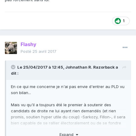
1
Flashy
Posté
25 avril 2017
Le 25/04/2017 à 12:45,
Johnathan R. Razorback
a
dit :
En ce qui me concerne je n'ai pas envie d'entrer au PLD vu
son bilan...
Mais vu qu'il a toujours été le premier à soutenir des
candidats de droite ne lui ayant rien demandés (et rien
promis, soutien hyper utile du coup) -Sarkozy, Fillon-, il sera
bien capable de se rallier électoralement ou de se fondre
dans un parti libéral/libertarien plus efficient que lui. Pour
Expand
moi la solution est en dehors de lui, pas forcément sans lui.