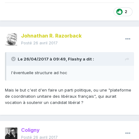
minarchiste, anarchocapitaliste ou que sais-je) ;
l'objet de la structure (think tank, association
2
étudiante, journal associatif, parti politique...) ;
le périmètre de la structure
(local/national/européen/mondial) ;
dans l'idéal, les actions/projets existants (par
Johnathan R. Razorback
exemple, pour liberaux.org, on pourrait citer
Posté
26 avril 2017
Contrepoints, Wikibéral, Librairal et Catallaxia, sans
compter un forum d'échange et de débats) ;
Le 26/04/2017 à 09:49,
les relations (qui sont les partenaires, les
Flashy
a dit :
intervenants, les "structures alliées", les éventuelles
tensions/conflits?).
l'éventuelle structure ad hoc
Mais le but c'est d'en faire un parti politique, ou une "plateforme
de coordination unitaire des libéraux français", qui aurait
vocation à soutenir un candidat libéral ?
Coligny
Posté
26 avril 2017