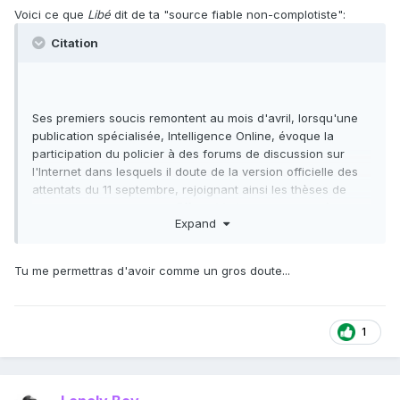
embarrassant-commissaire-des-renseignements-
Voici ce que
Libé
dit de ta "source fiable non-complotiste":
generaux_423937
Citation
Ses premiers soucis remontent au mois d'avril, lorsqu'une
publication spécialisée, Intelligence Online, évoque la
participation du policier à des forums de discussion sur
l'Internet dans lesquels il doute de la version officielle des
attentats du 11 septembre, rejoignant ainsi les thèses de
Thierry Meyssant. Dans l'
Effroyable Imposture
, publié en
Expand
mars, l'écrivain voulait démontrer l'implication de la CIA
dans l'organisation des attentats.
Tu me permettras d'avoir comme un gros doute...
1