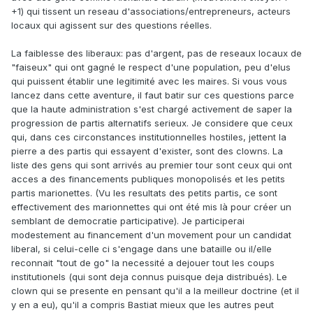
+1) qui tissent un reseau d'associations/entrepreneurs, acteurs
locaux qui agissent sur des questions réelles.
La faiblesse des liberaux: pas d'argent, pas de reseaux locaux de
"faiseux" qui ont gagné le respect d'une population, peu d'elus
qui puissent établir une legitimité avec les maires. Si vous vous
lancez dans cette aventure, il faut batir sur ces questions parce
que la haute administration s'est chargé activement de saper la
progression de partis alternatifs serieux. Je considere que ceux
qui, dans ces circonstances institutionnelles hostiles, jettent la
pierre a des partis qui essayent d'exister, sont des clowns. La
liste des gens qui sont arrivés au premier tour sont ceux qui ont
acces a des financements publiques monopolisés et les petits
partis marionettes. (Vu les resultats des petits partis, ce sont
effectivement des marionnettes qui ont été mis là pour créer un
semblant de democratie participative). Je participerai
modestement au financement d'un movement pour un candidat
liberal, si celui-celle ci s'engage dans une bataille ou il/elle
reconnait "tout de go" la necessité a dejouer tout les coups
institutionels (qui sont deja connus puisque deja distribués). Le
clown qui se presente en pensant qu'il a la meilleur doctrine (et il
y en a eu), qu'il a compris Bastiat mieux que les autres peut