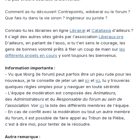
Comment as-tu découvert Contrepoints, wikiberal ou le forum ?
Que fais-tu dans la vie sinon ? Ingénieur ou juriste ?
Connais-tu les
librairies en ligne
Librairal
et
Catallaxia
d'ailleurs ?
Il s'agit des autres sites gérés par l'association
Liberaux.org
.
D'ailleurs, en parlant de l'asso, si tu t'en sens le courage, les
gens de bonnes volonté prêts à filer un coup de main sur
les
différents projets en cours
y sont toujours les bienvenus.
Information importante :
-
Vu que liborg (le forum) peut parfois être un peu rude pour les
nouveaux, je te conseille de jeter un œil
ici
et
ici
, tu y trouveras
quelques règles simples pour y naviguer en toute sérénité.
- L'équipe de modération est composée des
Animateurs
,
des
Administrateurs
et du
Responsable du forum au sein de
l'association
. Voir
ici
la liste des différents membres de l'équipe.
- En cas de conflit avec la modération ou tout un autre membre
du forum, il est possible de faire appel au Tribun de la Plèbe,
c'est à dire moi, pour tenter de le résoudre.
Autre remarque :