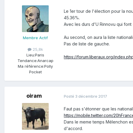
Le 1er tour de l'élection pour la no
45.36%.
Avec les durs d'U Rinnovu qui font 
Au second, on aura la liste nationalis
Membre Actif
Pas de liste de gauche.
25,8k
Lieu:
Paris
https://forum.liberaux.org/index.p
Tendance:
Anarcap
Ma référence:
Polly
Pocket
oiram
Posté
3 décembre 2017
Faut pas s'étonner que les national
https://mobile.twitter.com/20hFr
Dans le meme temps Mélenchon essa
d'accord.