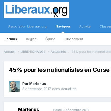
Association Liberaux.org
Naviguer
Activité
Classe
Forums
Règles
Équipe
Classement
Accueil
LIBRE-ECHANGE
Actualités
45% pour les nationaliste
45% pour les nationalistes en Corse
Par
Marlenus
3 décembre 2017
dans
Actualités
Marlenus
Posté
3 décembre 2017