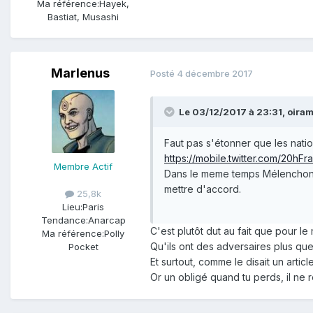
Ma référence:
Hayek,
Bastiat, Musashi
Marlenus
Posté
4 décembre 2017
Le 03/12/2017 à 23:31,
oira
Faut pas s'étonner que les natio
https://mobile.twitter.com/20
Membre Actif
Dans le meme temps Mélenchon e
mettre d'accord.
25,8k
Lieu:
Paris
Tendance:
Anarcap
C'est plutôt dut au fait que pour l
Ma référence:
Polly
Qu'ils ont des adversaires plus que
Pocket
Et surtout, comme le disait un article
Or un obligé quand tu perds, il ne r