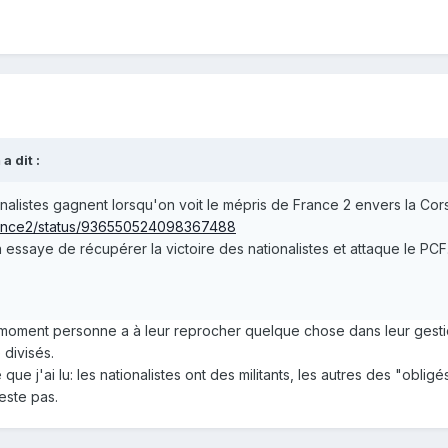
m
a dit :
nalistes gagnent lorsqu'on voit le mépris de France 2 envers la Cors
hFrance2/status/936550524098367488
ssaye de récupérer la victoire des nationalistes et attaque le PCF
e moment personne a à leur reprocher quelque chose dans leur gestion
 divisés.
 que j'ai lu: les nationalistes ont des militants, les autres des "obligés
este pas.