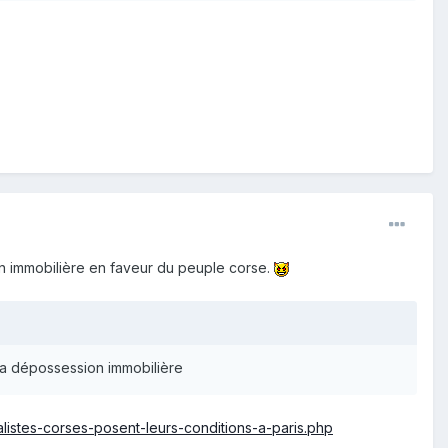
ion immobilière en faveur du peuple corse.
 la dépossession immobilière
listes-corses-posent-leurs-conditions-a-paris.php