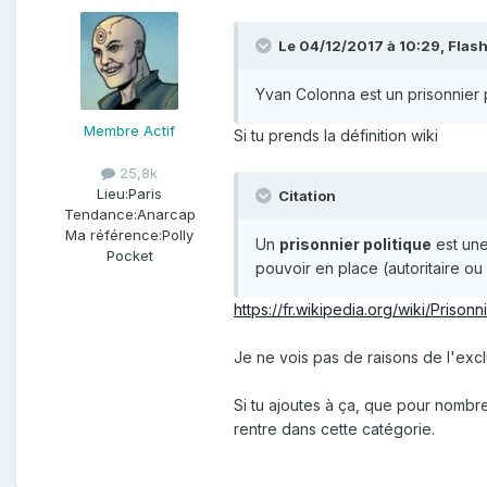
Le 04/12/2017 à 10:29,
Flas
Yvan Colonna est un prisonnier 
Membre Actif
Si tu prends la définition wiki
25,8k
Lieu:
Paris
Citation
Tendance:
Anarcap
Ma référence:
Polly
Un
prisonnier politique
est une
Pocket
pouvoir en place (autoritaire o
https://fr.wikipedia.org/wiki/Prisonn
Je ne vois pas de raisons de l'excl
Si tu ajoutes à ça, que pour nombre
rentre dans cette catégorie.