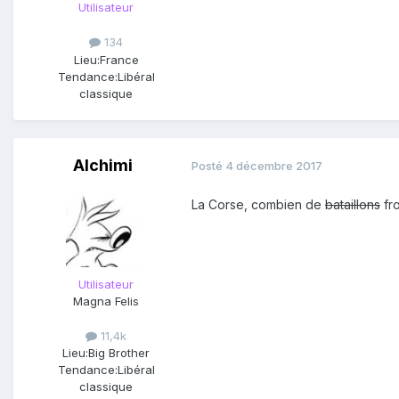
Utilisateur
134
Lieu:
France
Tendance:
Libéral
classique
Alchimi
Posté
4 décembre 2017
La Corse, combien de
bataillons
fr
Utilisateur
Magna Felis
11,4k
Lieu:
Big Brother
Tendance:
Libéral
classique