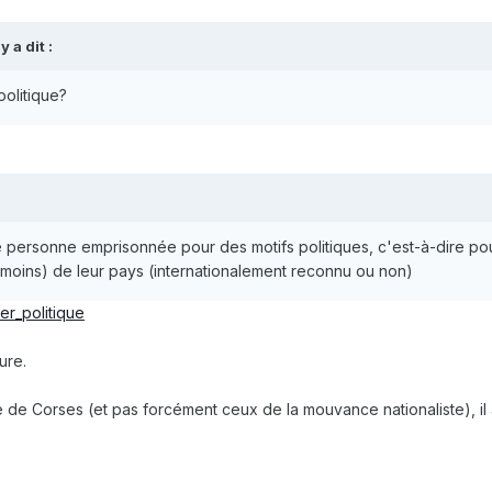
hy
a dit :
politique?
 personne emprisonnée pour des motifs politiques, c'est-à-dire p
u moins) de leur pays (internationalement reconnu ou non)
ier_politique
ure.
 de Corses (et pas forcément ceux de la mouvance nationaliste), il a 