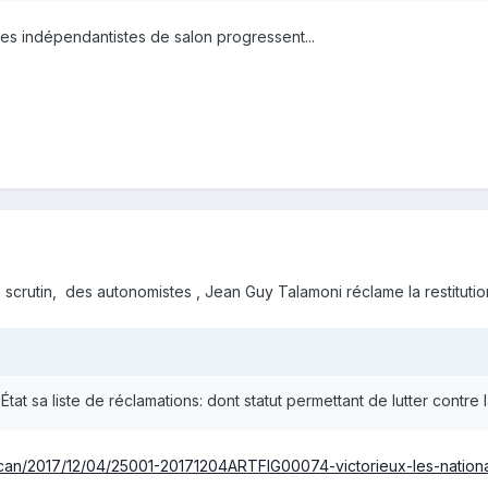
es indépendantistes de salon progressent...
e scrutin, des autonomistes , Jean Guy Talamoni réclame la restitut
tat sa liste de réclamations: dont statut permettant de lutter contre
e-scan/2017/12/04/25001-20171204ARTFIG00074-victorieux-les-nationa