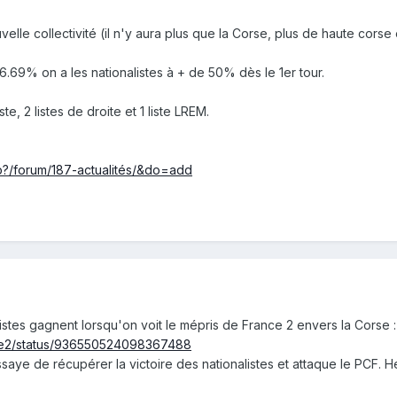
uvelle collectivité (il n'y aura plus que la Corse, plus de haute cor
6.69% on a les nationalistes à + de 50% dès le 1er tour.
te, 2 listes de droite et 1 liste LREM.
hp?/forum/187-actualités/&do=add
istes gagnent lorsqu'on voit le mépris de France 2 envers la Corse :
ance2/status/936550524098367488
ye de récupérer la victoire des nationalistes et attaque le PCF. H