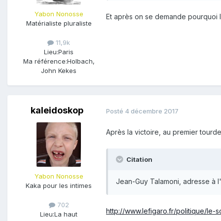
Yabon Nonosse
Et après on se demande pourquoi l
Matérialiste pluraliste
11,9k
Lieu:
Paris
Ma référence:
Holbach,
John Kekes
kaleidoskop
Posté
4 décembre 2017
Après la victoire, au premier tourd
Citation
Yabon Nonosse
Jean-Guy Talamoni, adresse à l'É
Kaka pour les intimes
702
http://www.lefigaro.fr/politique/l
Lieu:
La haut