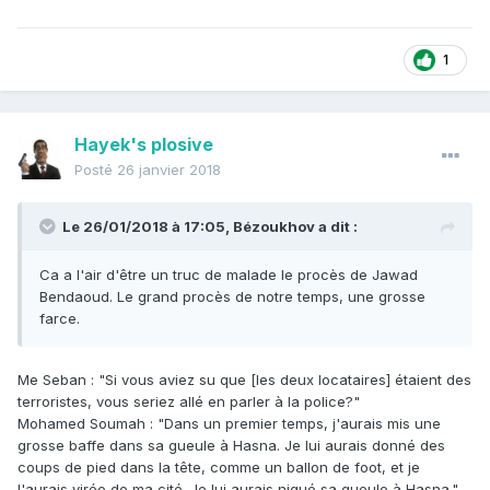
1
Hayek's plosive
Posté
26 janvier 2018
Le 26/01/2018 à 17:05,
Bézoukhov
a dit :
Ca a l'air d'être un truc de malade le procès de Jawad
Bendaoud. Le grand procès de notre temps, une grosse
farce.
Me Seban : "Si vous aviez su que [les deux locataires] étaient des
terroristes, vous seriez allé en parler à la police?"
Mohamed Soumah : "Dans un premier temps, j'aurais mis une
grosse baffe dans sa gueule à Hasna. Je lui aurais donné des
coups de pied dans la tête, comme un ballon de foot, et je
l'aurais virée de ma cité. Je lui aurais niqué sa gueule à Hasna."