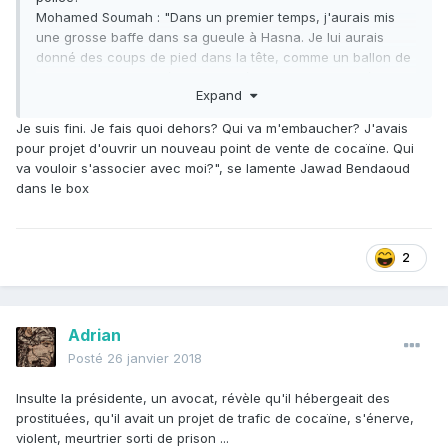
Mohamed Soumah : "Dans un premier temps, j'aurais mis
une grosse baffe dans sa gueule à Hasna. Je lui aurais
donné des coups de pied dans la tête, comme un ballon de
foot, et je l'aurais virée de ma cité. Je lui aurais niqué sa
Expand
gueule à Hasna."
A Youssef Aït Boulahcen, le troisième prévenu, frère
Je suis fini. Je fais quoi dehors? Qui va m'embaucher? J'avais
d'Hasna Aït Boulahcen : "Avec tout le respect hein".
pour projet d'ouvrir un nouveau point de vente de cocaïne. Qui
va vouloir s'associer avec moi?", se lamente Jawad Bendaoud
dans le box
2
Adrian
Posté
26 janvier 2018
Insulte la présidente, un avocat, révèle qu'il hébergeait des
prostituées, qu'il avait un projet de trafic de cocaïne, s'énerve,
violent, meurtrier sorti de prison ...