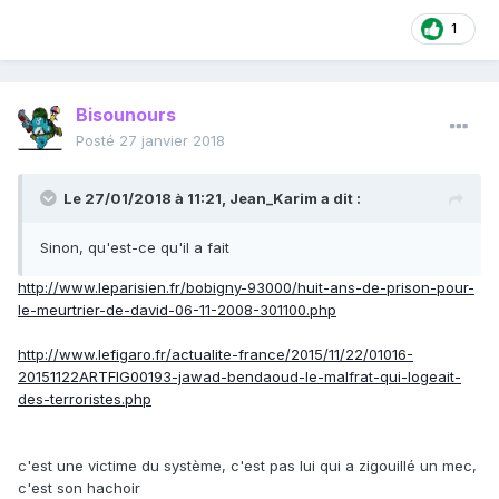
1
Bisounours
Posté
27 janvier 2018
Le 27/01/2018 à 11:21,
Jean_Karim
a dit :
Sinon, qu'est-ce qu'il a fait
http://www.leparisien.fr/bobigny-93000/huit-ans-de-prison-pour-
le-meurtrier-de-david-06-11-2008-301100.php
http://www.lefigaro.fr/actualite-france/2015/11/22/01016-
20151122ARTFIG00193-jawad-bendaoud-le-malfrat-qui-logeait-
des-terroristes.php
c'est une victime du système, c'est pas lui qui a zigouillé un mec,
c'est son hachoir