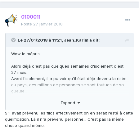
0100011
Posté
27 janvier 2018
Le 27/01/2018 à 11:21,
Jean_Karim
a dit :
Wow le mépris...
Alors déjà c'est pas quelques semaines d'isolement c'est
27 mois.
Avant l'isolement, il a pu voir qu'il était déjà devenu la risée
du pays, des millions de personnes se sont foutues de sa
gueule...
Expand
Sinon, qu'est-ce qu'il a fait : vendre de la coke et louer
sans trop regarder les locataires.
S'il avait prévenu les flics effectivement on en serait resté à cette
quelification. Là il n'a prévenu personne... C'est pas la même
chose quand même.