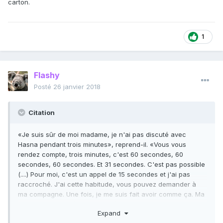
carton.
1
Flashy
Posté
26 janvier 2018
Citation
«Je suis sûr de moi madame, je n'ai pas discuté avec
Hasna pendant trois minutes», reprend-il. «Vous vous
rendez compte, trois minutes, c'est 60 secondes, 60
secondes, 60 secondes. Et 31 secondes. C'est pas possible
(....) Pour moi, c'est un appel de 15 secondes et j'ai pas
raccroché. J'ai cette habitude, vous pouvez demander à
ma compagne. Une fois, je me suis fait avoir comme ça. Ma
copine m'a appelé alors que j'étais avec une fille et j'ai pas
Expand
raccroché. Elle a entendu que la fille me demandait où était