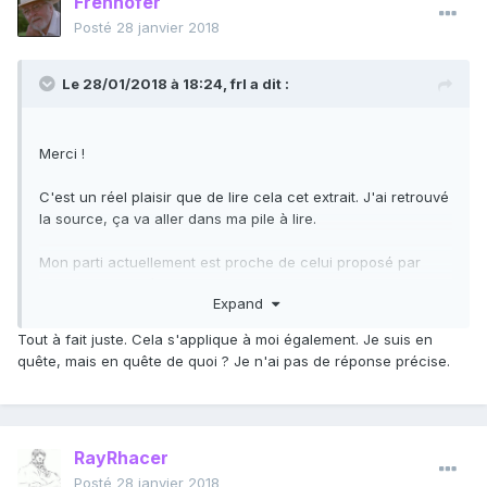
Frenhofer
Posté
28 janvier 2018
Le 28/01/2018 à 18:24,
frl
a dit :
Merci !
C'est un réel plaisir que de lire cela cet extrait. J'ai retrouvé
la source, ça va aller dans ma pile à lire.
Mon parti actuellement est proche de celui proposé par
Rand dans la Grève : je suis curieux de tout un tas de
Expand
choses, je recherche, je pense, mais je ne partage que
peu, qu'avec les quelques uns avec qui je peux le faire. A
Tout à fait juste. Cela s'applique à moi également. Je suis en
mon grand regret, ils sont peu nombreux dans mon
quête, mais en quête de quoi ? Je n'ai pas de réponse précise.
entourage. Ca se rapproche un peu de ce que propose
Laborit dans cet extrait, mis à part l'espèce de solitude qu'il
y a autour dans ma situation.
RayRhacer
De mon point de vue, cet appétit de découverte et de
connaissance, c'est pour partie ce qui fait l'homme (son
Posté
28 janvier 2018