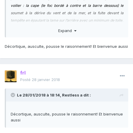
voilier : la cape (le foc bordé à contre et la barre dessous) le
soumet à la dérive du vent et de la mer, et la fuite devant la
tempête en épaulant la lame sur l’arrière avec un minimum de toile.
La fuite reste souvent, loin des côtes, la seule façon de sauver le
Expand
bateau et son équipage. Elle permet aussi de découvrir des rivages
inconnus qui surgiront à l’horizon des calmes retrouvés. Rivages
Décortique, ausculte, pousse le raisonnement! Et bienvenue aussi
inconnus qu’ignoreront toujours ceux qui ont la chance apparente
de pouvoir suivre la route des cargos
et des tankers, la route sans imprévu imposée par les compagnies
frl
de transport maritime.
Posté
28 janvier 2018
Vous connaissez sans doute un voilier nommé « Désir »."
Le 28/01/2018 à 18:14,
Restless
a dit :
Décortique, ausculte, pousse le raisonnement! Et bienvenue
aussi