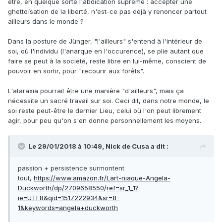
être, en quelque sorte l'abdication suprême : accepter une
ghettoïsation de la liberté, n'est-ce pas déjà y renoncer partout
ailleurs dans le monde ?
Dans la posture de Jünger, "l'ailleurs" s'entend à l'intérieur de
soi, où l'individu (l'anarque en l'occurence), se plie autant que
faire se peut à la société, reste libre en lui-même, conscient de
pouvoir en sortir, pour "recourir aux forêts".
L'ataraxia pourrait être une manière "d'ailleurs", mais ça
nécessite un sacré travail sur soi. Ceci dit, dans notre monde, le
soi reste peut-être le dernier Lieu, celui où l'on peut librement
agir, pour peu qu'on s'en donne personnellement les moyens.
Le 29/01/2018 à 10:49,
Nick de Cusa
a dit :
passion + persistence surmontent
tout,
https://www.amazon.fr/Lart-niaque-Angela-
Duckworth/dp/2709658550/ref=sr_1_1?
ie=UTF8&qid=1517222934&sr=8-
1&keywords=angela+duckworth