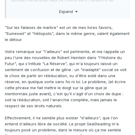
Sombart
remarquait déjà ce critère dans l'absence de
socialisme en Amérique, chaque citoyen sait qu'il est en
Expand
son pouvoir de partir vers l'Ouest et s'établir. On le retrouve
aussi chez Locke et sa réflexion sur la propriété, chacun
peu s'approprier la terre qu'il travail. Or, aujourd'hui, pour
"Sur les falaises de marbre" est un de mes livres favoris,
un libéral, un tel ailleurs ne semble perdu. L'ataraxie est-elle
"Eumeswil" et "Héliopolis", dans le même genre, valent également
une solution dans un tel cas ?
le détour.
Bienvenue
!
Votre remarque sur "l'ailleurs" est pertinente, et me rappelle un
peu l'une des nouvelles de Robert Heinlein dans "l'Histoire du
Futur", qui s'intitule "La Réserve", qui m'a toujours laissé un
sentiment de confusion et de gêne : un "inadapté" social se voit
le choix de partir en rééducation, ou d'être exilé dans une
réserve, en quelque sorte sans foi ni loi. Le problème, (et écrire
cette phrase me fait mettre le doigt sur la gêne que je
mentionnais juste avant), c'est qu'il s'agit d'un choix de dupe :
soit la rééducation, soit l'anarchie complète, mais jamais le
respect de ses droits naturels.
Effectivement, il ne semble plus exister "d'ailleurs", que l'on
entend d'ailleurs libre de société. Le projet SeaSteading m'a
toujours posé un problème, dans le mesure où ça me semble