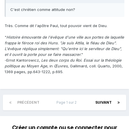
C'est chrétien comme attitude non?
Très. Comme dit l'apôtre Paul, tout pouvoir vient de Dieu.
"
Histoire émouvante de l'évêque d'une ville aux portes de laquelle
frappa le féroce roi des Huns. "Je suis Attila, le fléau de Dieu".
L'évêque répliqua simplement: "Qu'entre ici le serviteur de Dieu",
et il ouvrit la porte pour se faire massacrer
."
-Ernst Kantorowicz,
Les deux corps du Roi. Essai sur la théologie
politique au Moyen Age
, in
Œuvres
, Gallimard, coll. Quarto, 2000,
1369 pages, pp.643-1222, p.695.
PRÉCÉDENT
Page 1 sur 2
SUIVANT
Créer un compte ou se connecter pour