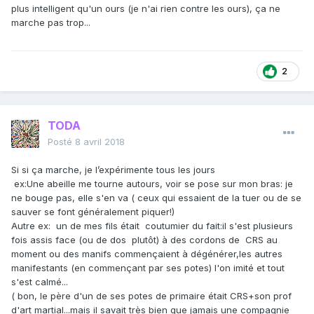
plus intelligent qu'un ours (je n'ai rien contre les ours), ça ne
marche pas trop...
2
TODA
Posté
8 avril 2018
Si si ça marche, je l’expérimente tous les jours
ex:Une abeille me tourne autours, voir se pose sur mon bras: je
ne bouge pas, elle s'en va ( ceux qui essaient de la tuer ou de se
sauver se font généralement piquer!)
Autre ex: un de mes fils était coutumier du fait:il s'est plusieurs
fois assis face (ou de dos plutôt) à des cordons de CRS au
moment ou des manifs commençaient à dégénérer,les autres
manifestants (en commençant par ses potes) l'on imité et tout
s'est calmé...
( bon, le père d'un de ses potes de primaire était CRS+son prof
d'art martial...mais il savait très bien que jamais une compagnie