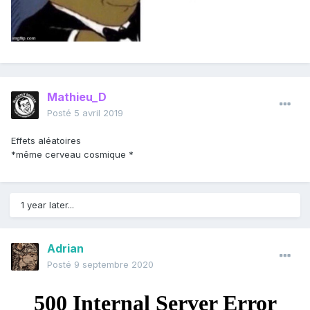
Mathieu_D
Posté
5 avril 2019
Effets aléatoires
*même cerveau cosmique *
1 year later...
Adrian
Posté
9 septembre 2020