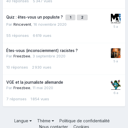
40
réponses
5 347
vues
Quiz : êtes-vous un populiste ?
1
2
Par
Rincevent
,
16 novembre 2020
55
réponses
6 619
vues
Étes-vous (inconsciemment) racistes ?
Par
Freezbee
,
3 septembre 2020
10
réponses
2 930
vues
VGE et la journaliste allemande
Par
Freezbee
,
11 mai 2020
7
réponses
1 854
vues
Langue
Thème
Politique de confidentialité
Nous contacter
Cookies