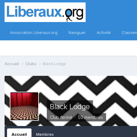
Association Liberaux.org
Naviguer
Activité
Classe
Accueil
Clubs
Black Lodge
Black Lodge
Club fermé · 50 membres
Accueil
Membres