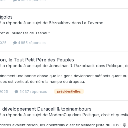
igolos
é
a répondu à un sujet de
Bézoukhov
dans
La Taverne
ref au bulldozer de Tsahal ?
2025
4 855 réponses
n, le Tout Petit Père des Peuples
é
a répondu à un sujet de
Johnathan R. Razorback
dans
Politique, 
ainement une bonne chose que les gens deviennent méfiants quant aux 
'index est vertical, derrière la hampe du drapeau.
 2025
5 037 réponses
présidentielles
, développement Duracell & topinambours
é
a répondu à un sujet de
ModernGuy
dans
Politique, droit et ques
tistes avaient raison, les chemtrails c'est finalement juste du CO2 ! 😁