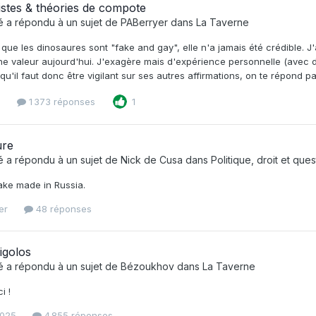
stes & théories de compote
é
a répondu à un sujet de
PABerryer
dans
La Taverne
 que les dinosaures sont "fake and gay", elle n'a jamais été crédible. J'a
ne valeur aujourd'hui. J'exagère mais d'expérience personnelle (avec
qu'il faut donc être vigilant sur ses autres affirmations, on te répond par
s
1 373 réponses
1
ure
é
a répondu à un sujet de
Nick de Cusa
dans
Politique, droit et que
ake made in Russia.
er
48 réponses
igolos
é
a répondu à un sujet de
Bézoukhov
dans
La Taverne
i !
2025
4 855 réponses