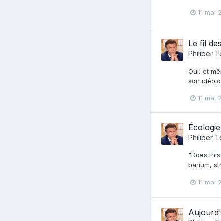
11 mai 
Le fil d
Philiber T
Oui, et mê
son idéolo
11 mai 
Écologie
Philiber T
"Does this
barium, st
11 mai 
Aujourd'