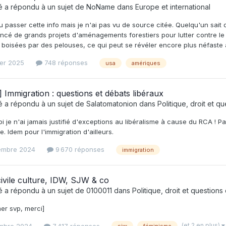
é
a répondu à un sujet de
NoName
dans
Europe et international
vu passer cette info mais je n'ai pas vu de source citée. Quelqu'un sait 
ncé de grands projets d'aménagements forestiers pour lutter contre le 
boisées par des pelouses, ce qui peut se révéler encore plus néfaste a
ier 2025
748 réponses
usa
amériques
] Immigration : questions et débats libéraux
é
a répondu à un sujet de
Salatomatonion
dans
Politique, droit et q
oi je n'ai jamais justifié d'exceptions au libéralisme à cause du RCA ! Pas
. Idem pour l'immigration d'ailleurs.
embre 2024
9 670 réponses
immigration
ivile culture, IDW, SJW & co
é
a répondu à un sujet de
0100011
dans
Politique, droit et questions
er svp, merci]
(et 2 en plus)
mbre 2024
7 417 réponses