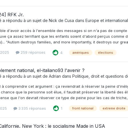
4] RFK Jr.
é
a répondu à un sujet de
Nick de Cusa
dans
Europe et international
sible d'avoir accès à l'ensemble des messages si on n'a pas de compte T
ouve ça assez terrifiant que les enfants soient d'abord perçus comme d
es)... "Autism destroys families, and more importantly, it destroys our gr
l 2025
259 réponses
4
amériques
élections
ement national, el-italiano93 l'avenir ?
é
a répondu à un sujet de
Adrian
dans
Politique, droit et questions 
l à comprendre cet argument : ça reviendrait à réserver la peine d'inélig
 chance que la personne soit élue, il faudrait préserver la liberté des é
pense que l'on devrait réserver ce type de peine pour les cas de triche, fr
 2025
3 335 réponses
1
front national
extreme droite
 Californie, New York : le socialisme Made in USA