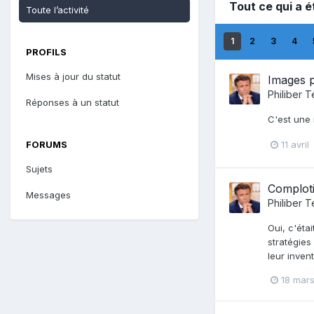
Tout ce qui a é
Toute l’activité
1
2
3
4
PROFILS
Mises à jour du statut
Images p
Philiber T
Réponses à un statut
C'est une 
FORUMS
11 avril
Sujets
Comploti
Messages
Philiber T
Oui, c'étai
stratégies
leur inven
18 mar