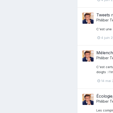
Tweets r
Philiber T
C'est une 
4 juin 
Mélencho
Philiber T
C'est cert
doigts : l
14 mai
Écologie
Philiber T
Les complo