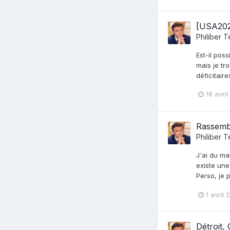
[USA202
Philiber T
Est-il pos
mais je tr
déficitair
18 avri
Rassembl
Philiber T
J'ai du ma
existe une
Perso, je 
1 avril
Détroit,