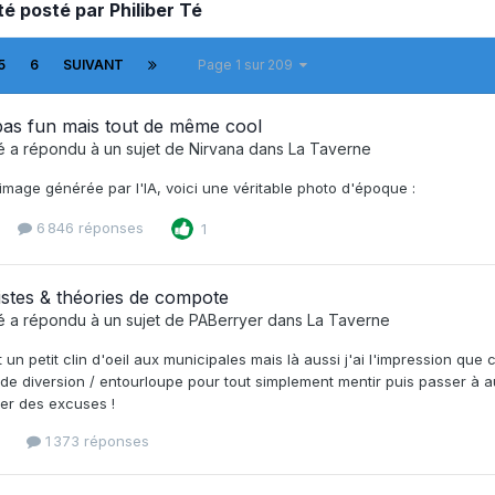
té posté par Philiber Té
5
6
SUIVANT
Page 1 sur 209
as fun mais tout de même cool
é
a répondu à un sujet de
Nirvana
dans
La Taverne
image générée par l'IA, voici une véritable photo d'époque :
6 846 réponses
1
stes & théories de compote
é
a répondu à un sujet de
PABerryer
dans
La Taverne
t un petit clin d'oeil aux municipales mais là aussi j'ai l'impression que
 de diversion / entourloupe pour tout simplement mentir puis passer à 
ter des excuses !
s
1 373 réponses