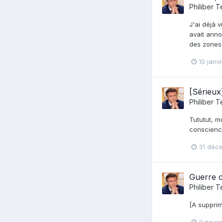
Philiber T
J'ai déjà 
avait anno
des zones 
10 janv
[Sérieux
Philiber T
Tututut, m
conscience
31 déc
Guerre c
Philiber T
[A supprim
2 nove