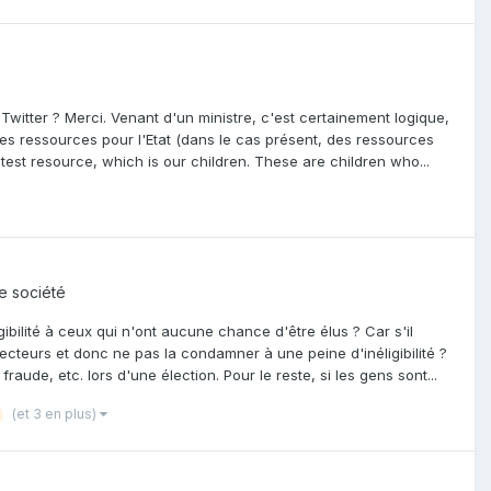
witter ? Merci. Venant d'un ministre, c'est certainement logique,
es ressources pour l'Etat (dans le cas présent, des ressources
eatest resource, which is our children. These are children who...
de société
ibilité à ceux qui n'ont aucune chance d'être élus ? Car s'il
lecteurs et donc ne pas la condamner à une peine d'inéligibilité ?
aude, etc. lors d'une élection. Pour le reste, si les gens sont...
(et 3 en plus)