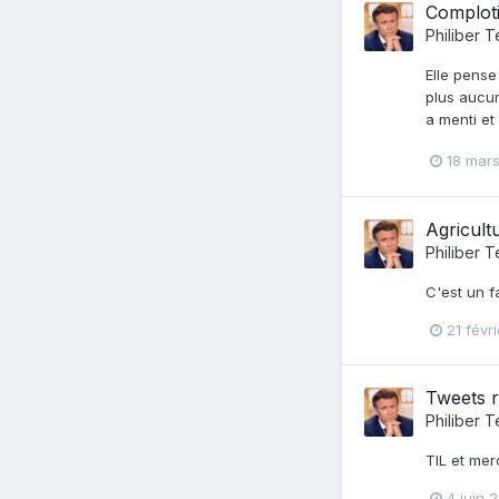
Comploti
Philiber T
Elle pense
plus aucu
a menti et 
18 mar
Agricult
Philiber T
C'est un f
21 févri
Tweets r
Philiber T
TIL et merc
4 juin 