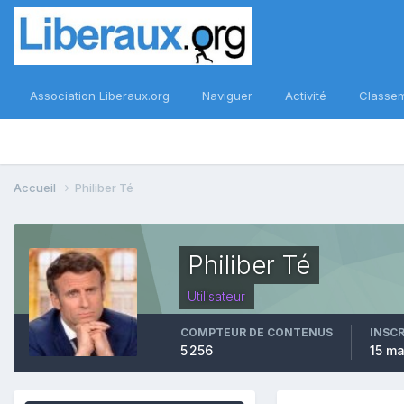
Association Liberaux.org
Naviguer
Activité
Classe
Accueil
Philiber Té
Philiber Té
Utilisateur
COMPTEUR DE CONTENUS
INSC
5 256
15 ma