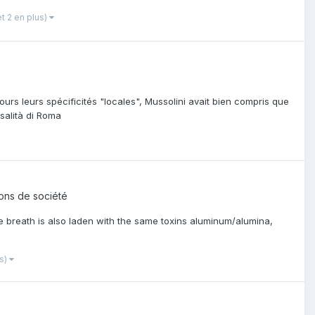
et 2 en plus)
ours leurs spécificités "locales", Mussolini avait bien compris que
rsalità di Roma
tions de société
we breath is also laden with the same toxins aluminum/alumina,
us)