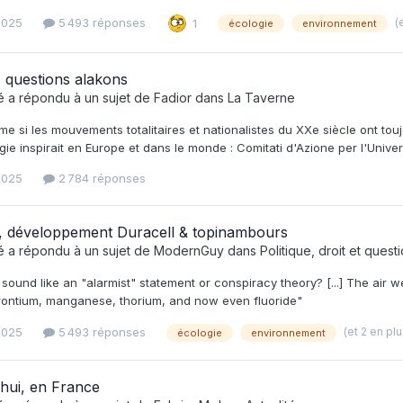
(
2025
5 493 réponses
1
écologie
environnement
es questions alakons
é
a répondu à un sujet de
Fadior
dans
La Taverne
me si les mouvements totalitaires et nationalistes du XXe siècle ont touj
gie inspirait en Europe et dans le monde : Comitati d'Azione per l'Unive
2025
2 784 réponses
, développement Duracell & topinambours
é
a répondu à un sujet de
ModernGuy
dans
Politique, droit et ques
 sound like an "alarmist" statement or conspiracy theory? [...] The air 
rontium, manganese, thorium, and now even fluoride"
(et 2 en pl
2025
5 493 réponses
écologie
environnement
hui, en France