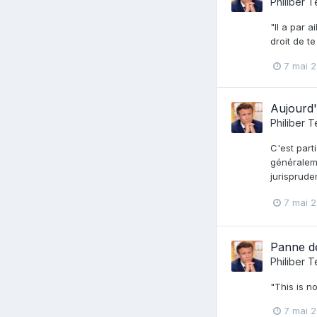
Philiber T
"Il a par 
droit de t
7 mai 
Aujourd'
Philiber T
C'est part
généraleme
jurisprude
7 mai 
Panne d
Philiber T
"This is no
7 mai 