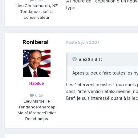
A l'heure de l'apparition d'un nouv
Lieu:
Christchurch, NZ
type.
Tendance:
Libéral
conservateur
Roniberal
Posté
5 juin 2007
alex6 a dit :
Apres tu peux faire toutes les 
Habitué
Les "interventionnistes" (auxquels 
sans l'intervention étatsunienne, no
6,5k
Bref, je suis intéressé quant à la l
Lieu:
Marseille
Tendance:
Anarcap
Ma référence:
Didier
Deschamps