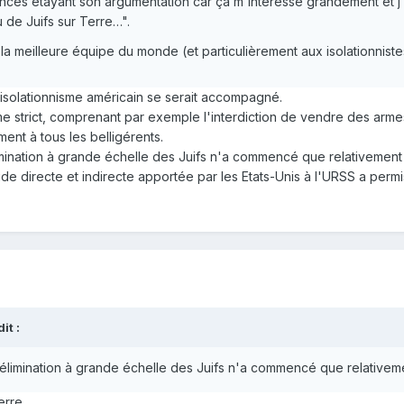
ences étayant son argumentation car ça m'intéresse grandement et j'
u de Juifs sur Terre…".
la meilleure équipe du monde (et particulièrement aux isolationnist
isolationnisme américain se serait accompagné.
sme strict, comprenant par exemple l'interdiction de vendre des arme
ent à tous les belligérents.
élimination à grande échelle des Juifs n'a commencé que relativemen
e directe et indirecte apportée par les Etats-Unis à l'URSS a permis
t :
l'élimination à grande échelle des Juifs n'a commencé que relativem
erre.