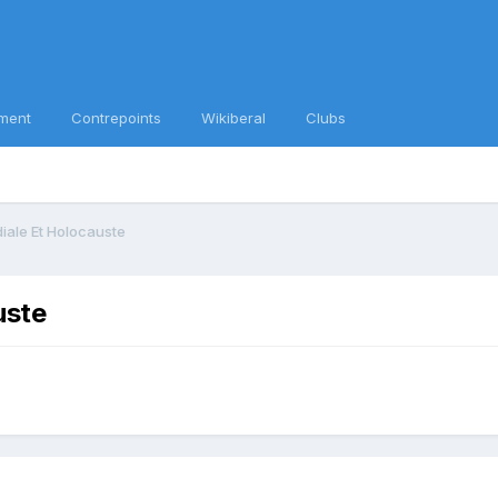
ment
Contrepoints
Wikiberal
Clubs
ale Et Holocauste
uste