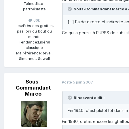
Talmudiste-
parrhésiaste
Sous-Commandant Marco a di
66k
[…] l'aide directe et indirecte a
Lieu:
Près des grottes,
pas loin du bout du
Ce qui a permis à l'URSS de subsist
monde
Tendance:
Libéral
classique
Ma référence:
Revel,
Simonnot, Sowell
Sous-
Posté
5 juin 2007
Commandant
Marco
Rincevent a dit :
Fin 1940, c'est plutôt tôt dans la
Fin 1940, c'était encore les ghettos