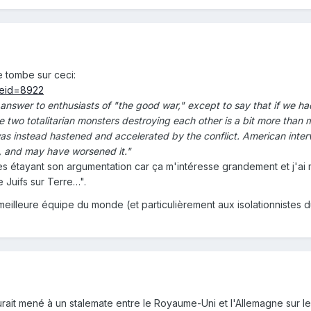
e tombe sur ceci:
cleid=8922
 answer to enthusiasts of "the good war," except to say that if we ha
he two totalitarian monsters destroying each other is a bit more than m
as instead hastened and accelerated by the conflict. American inter
t, and may have worsened it."
es étayant son argumentation car ça m'intéresse grandement et j'ai 
e Juifs sur Terre…".
meilleure équipe du monde (et particulièrement aux isolationnistes 
rait mené à un stalemate entre le Royaume-Uni et l'Allemagne sur le 