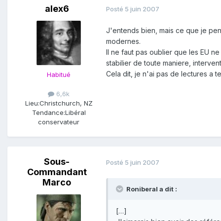
alex6
Posté
5 juin 2007
J'entends bien, mais ce que je pen
modernes.
Il ne faut pas oublier que les EU n
stabilier de toute maniere, interven
Cela dit, je n'ai pas de lectures a te
Habitué
6,6k
Lieu:
Christchurch, NZ
Tendance:
Libéral
conservateur
Sous-
Posté
5 juin 2007
Commandant
Marco
Roniberal a dit :
[…]