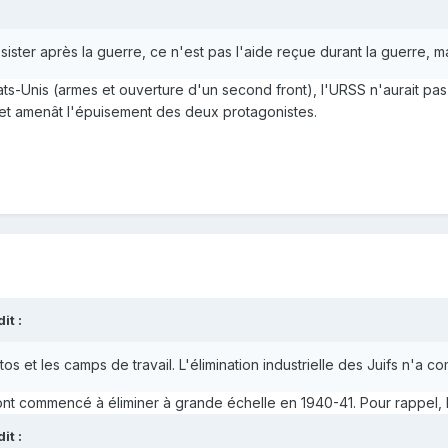
ister après la guerre, ce n'est pas l'aide reçue durant la guerre, ma
ats-Unis (armes et ouverture d'un second front), l'URSS n'aurait pas v
t amenât l'épuisement des deux protagonistes.
t :
tos et les camps de travail. L'élimination industrielle des Juifs n'a
ont commencé à éliminer à grande échelle en 1940-41. Pour rappel,
t :