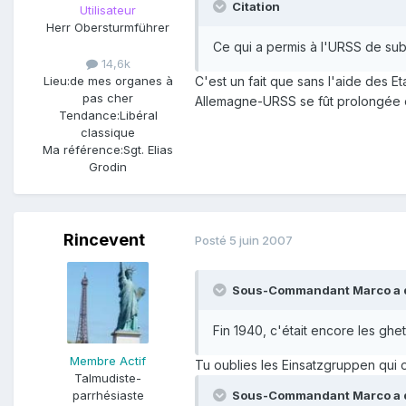
Citation
Utilisateur
Herr Obersturmführer
Ce qui a permis à l'URSS de subs
14,6k
Lieu:
de mes organes à
C'est un fait que sans l'aide des Et
pas cher
Allemagne-URSS se fût prolongée e
Tendance:
Libéral
classique
Ma référence:
Sgt. Elias
Grodin
Rincevent
Posté
5 juin 2007
Sous-Commandant Marco a di
Fin 1940, c'était encore les ghet
Membre Actif
Tu oublies les Einsatzgruppen qui 
Talmudiste-
parrhésiaste
Sous-Commandant Marco a di