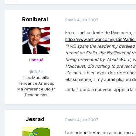
Roniberal
Posté
4 juin 2007
En relisant un texte de Raimondo, j
http://www.antiwar.com/justin/?arti
"I will spare the reader my detailed
turned on Stalin, the likelihood of t
being prevented by World War II, w
Habitué
Holocaust, did nothing to prevent i
6,5k
J'aimerais bien avoir des référenc
Lieu:
Marseille
étatsunienne, il n'y aurait plus eu d
Tendance:
Anarcap
Ma référence:
Didier
Je fais donc à nouveau appel à la 
Deschamps
Jesrad
Posté
4 juin 2007
Une non-intervention américaine au