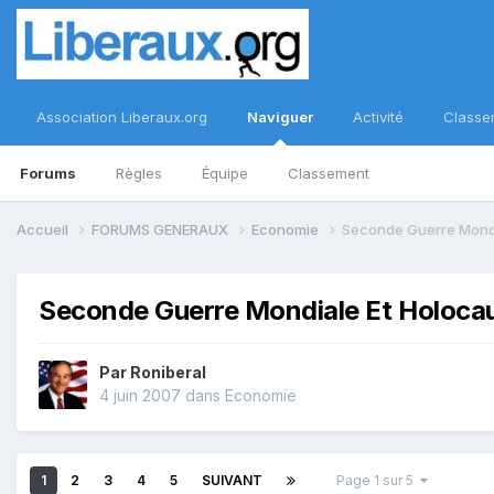
Association Liberaux.org
Naviguer
Activité
Classe
Forums
Règles
Équipe
Classement
Accueil
FORUMS GENERAUX
Economie
Seconde Guerre Mondi
Seconde Guerre Mondiale Et Holoca
Par
Roniberal
4 juin 2007
dans
Economie
1
2
3
4
5
SUIVANT
Page 1 sur 5