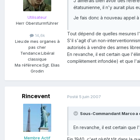
J'aimerais bien avoir des référ
étatsunienne, il n'y aurait plus e
Utilisateur
Je fais donc à nouveau appel à 
Herr Obersturmführer
Tout dépend de quelles mesures l'
14,6k
S'il s'agit d'un non-interventionni
Lieu:
de mes organes à
autorisés à vendre des armes librem
pas cher
Tendance:
Libéral
En revanche, il est certain que l'
classique
complètement infondée) et que l'aid
Ma référence:
Sgt. Elias
Grodin
Rincevent
Posté
5 juin 2007
Sous-Commandant Marco a di
En revanche, il est certain que 
Membre Actif
Fin 1940, c'est plutôt tôt dans la gu