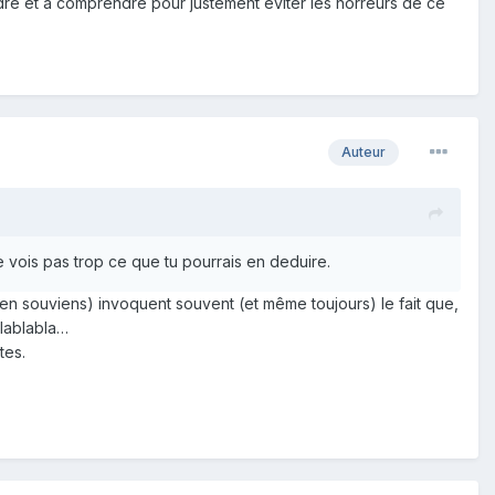
oudre et a comprendre pour justement eviter les horreurs de ce
Auteur
 vois pas trop ce que tu pourrais en deduire.
'en souviens) invoquent souvent (et même toujours) le fait que,
blablabla…
tes.