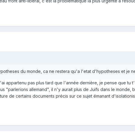
eau front anti-liberal, c'est la problematique la plus urgente a res
hypotheses du monde, ca ne restera qu'a l'etat d'hypotheses et je ne
j'ai appartenu pas plus tard que l'année dernière, je pense que tu t
us "parlerions allemand", il n'y aurait plus de Juifs dans le monde, 
ecture de certains documents précis sur ce sujet émanant d'isolationis