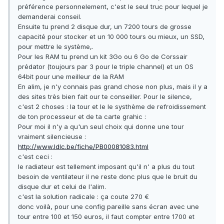
préférence personnelement, c'est le seul truc pour lequel je
demanderai conseil.
Ensuite tu prend 2 disque dur, un 7200 tours de grosse
capacité pour stocker et un 10 000 tours ou mieux, un SSD,
pour mettre le système,.
Pour les RAM tu prend un kit 3Go ou 6 Go de Corssair
prédator (toujours par 3 pour le triple channel) et un OS
64bit pour une meilleur de la RAM
En alim, je n'y connais pas grand chose non plus, mais il y a
des sites très bien fait our te conseiller. Pour le silence,
c'est 2 choses : la tour et le le systhème de refroidissement
de ton processeur et de ta carte grahic :
Pour moi il n'y a qu'un seul choix qui donne une tour
vraiment silencieuse :
http://www.ldlc.be/fiche/PB00081083.html
c'est ceci :
le radiateur est tellement imposant qu'il n' a plus du tout
besoin de ventilateur il ne reste donc plus que le bruit du
disque dur et celui de l'alim.
c'est la solution radicale : ça coute 270 €
donc voilà, pour une config pareille sans écran avec une
tour entre 100 et 150 euros, il faut compter entre 1700 et