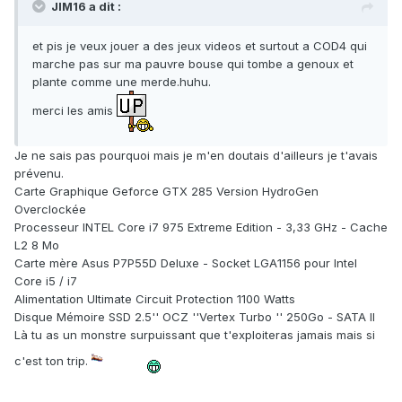
JIM16 a dit :
et pis je veux jouer a des jeux videos et surtout a COD4 qui
marche pas sur ma pauvre bouse qui tombe a genoux et
plante comme une merde.huhu.
merci les amis
Je ne sais pas pourquoi mais je m'en doutais d'ailleurs je t'avais
prévenu.
Carte Graphique Geforce GTX 285 Version HydroGen
Overclockée
Processeur INTEL Core i7 975 Extreme Edition - 3,33 GHz - Cache
L2 8 Mo
Carte mère Asus P7P55D Deluxe - Socket LGA1156 pour Intel
Core i5 / i7
Alimentation Ultimate Circuit Protection 1100 Watts
Disque Mémoire SSD 2.5'' OCZ ''Vertex Turbo '' 250Go - SATA II
Là tu as un monstre surpuissant que t'exploiteras jamais mais si
c'est ton trip.