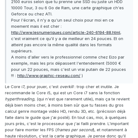
2100 euros selon que tu prenne une SSD ou juste un HDD
10000 Tour, 3 ou 6 Go de Ram, une carte graphique ch'es
Geforce ou chez ATI.
Pour l'écran, il n'y a qu'un seul choix pour moi en ce
moement mais il est cher :
http://www.lesnumeriques.com/article-240-6194-88.html
,
c'est vraiment ce qu'il y a de meilleur en 24 pouces. Et on
atteint pas encore la même qualité dans les formats
supérieurs.
A moins d'aller vers le professionnel comme chez Eizo par
exemple, mais les prix dépassent l'entendement (5000 €
pour un 22 pouces, mais c'est un vrai putain de 22 pouces
!!! :
http://www.graphic-reseau.com/
)
Le Core i7, pour jouer, c'est
overkill
: trop cher et inutile. Je
recommande le Core i5, qui est un Core i7 sans la fonction
hyperthreading
, (qui n'est que rarement utile), mais ça te revient
déjà bien moins cher, à moins bien sûr que tu fasses du gros
calcul genre montage vidéo HD, rendu 3D, etc. (précision déjà
faite dans le guide que j'ai posté). En tout cas, moi, à quelques
jours près, c'est le processeur que j'ai failli prendre. L'important
pour faire monter les FPS (
frames per second
), et notamment à
haute résolution, c'est la carte graphique. Je pense donc qu'il