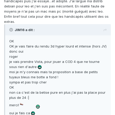
handicapés puis j'ai essayé…et adopté. J'ai largué ma distrib
debian pour leo et j'en suis pas mécontent. En réalité faute de
moyens je n'ai pas un mac mais pc (monté guégué) avec leo.
Enfin bref tout cela pour dire que les handicapés utilisent des os
extras.
JIM16 a dit :
OK
OK je vais faire du rendu 3d hyper lourd et intense (hors JV)
donc oui
roger
je vais prendre Vista, pour jouer a COD 4 que ne tourne
sous rien d'autre
moi je m'y connais mais ta proposition a base de petits
tuyaux bleus me botte a fond !
sympa et pas trop cher
OK
non ca c'est de la betise pure en plus j'ai pas la place pour
plus de 24 :|
merci!
oui je fais ca