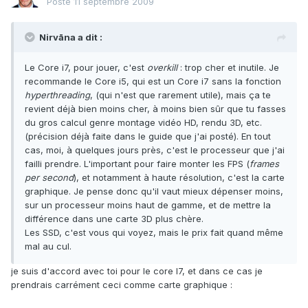
Posté
11 septembre 2009
Nirvāna a dit :
Le Core i7, pour jouer, c'est
overkill
: trop cher et inutile. Je
recommande le Core i5, qui est un Core i7 sans la fonction
hyperthreading
, (qui n'est que rarement utile), mais ça te
revient déjà bien moins cher, à moins bien sûr que tu fasses
du gros calcul genre montage vidéo HD, rendu 3D, etc.
(précision déjà faite dans le guide que j'ai posté). En tout
cas, moi, à quelques jours près, c'est le processeur que j'ai
failli prendre. L'important pour faire monter les FPS (
frames
per second
), et notamment à haute résolution, c'est la carte
graphique. Je pense donc qu'il vaut mieux dépenser moins,
sur un processeur moins haut de gamme, et de mettre la
différence dans une carte 3D plus chère.
Les SSD, c'est vous qui voyez, mais le prix fait quand même
mal au cul.
je suis d'accord avec toi pour le core I7, et dans ce cas je
prendrais carrément ceci comme carte graphique :