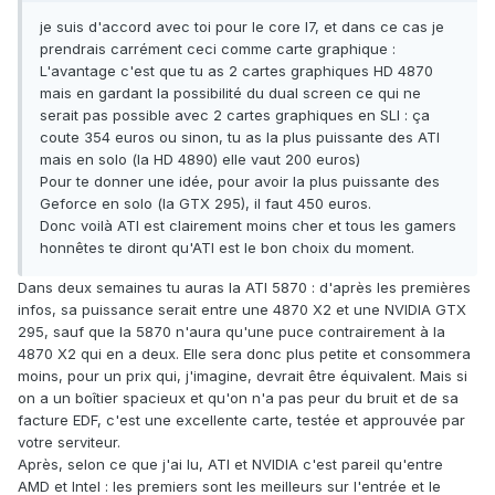
je suis d'accord avec toi pour le core I7, et dans ce cas je
prendrais carrément ceci comme carte graphique :
L'avantage c'est que tu as 2 cartes graphiques HD 4870
mais en gardant la possibilité du dual screen ce qui ne
serait pas possible avec 2 cartes graphiques en SLI : ça
coute 354 euros ou sinon, tu as la plus puissante des ATI
mais en solo (la HD 4890) elle vaut 200 euros)
Pour te donner une idée, pour avoir la plus puissante des
Geforce en solo (la GTX 295), il faut 450 euros.
Donc voilà ATI est clairement moins cher et tous les gamers
honnêtes te diront qu'ATI est le bon choix du moment.
Dans deux semaines tu auras la ATI 5870 : d'après les premières
infos, sa puissance serait entre une 4870 X2 et une NVIDIA GTX
295, sauf que la 5870 n'aura qu'une puce contrairement à la
4870 X2 qui en a deux. Elle sera donc plus petite et consommera
moins, pour un prix qui, j'imagine, devrait être équivalent. Mais si
on a un boîtier spacieux et qu'on n'a pas peur du bruit et de sa
facture EDF, c'est une excellente carte, testée et approuvée par
votre serviteur.
Après, selon ce que j'ai lu, ATI et NVIDIA c'est pareil qu'entre
AMD et Intel : les premiers sont les meilleurs sur l'entrée et le