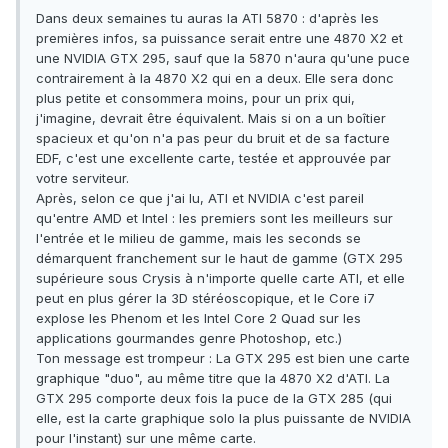
Dans deux semaines tu auras la ATI 5870 : d'après les
premières infos, sa puissance serait entre une 4870 X2 et
une NVIDIA GTX 295, sauf que la 5870 n'aura qu'une puce
contrairement à la 4870 X2 qui en a deux. Elle sera donc
plus petite et consommera moins, pour un prix qui,
j'imagine, devrait être équivalent. Mais si on a un boîtier
spacieux et qu'on n'a pas peur du bruit et de sa facture
EDF, c'est une excellente carte, testée et approuvée par
votre serviteur.
Après, selon ce que j'ai lu, ATI et NVIDIA c'est pareil
qu'entre AMD et Intel : les premiers sont les meilleurs sur
l'entrée et le milieu de gamme, mais les seconds se
démarquent franchement sur le haut de gamme (GTX 295
supérieure sous Crysis à n'importe quelle carte ATI, et elle
peut en plus gérer la 3D stéréoscopique, et le Core i7
explose les Phenom et les Intel Core 2 Quad sur les
applications gourmandes genre Photoshop, etc.)
Ton message est trompeur : La GTX 295 est bien une carte
graphique "duo", au même titre que la 4870 X2 d'ATI. La
GTX 295 comporte deux fois la puce de la GTX 285 (qui
elle, est la carte graphique solo la plus puissante de NVIDIA
pour l'instant) sur une même carte.