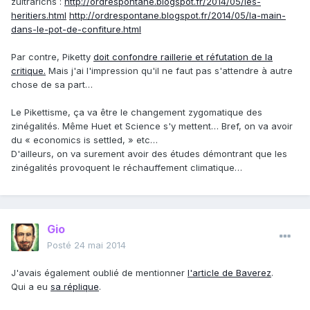
zultrarichs :
http://ordrespontane.blogspot.fr/2014/05/les-
heritiers.html
http://ordrespontane.blogspot.fr/2014/05/la-main-
dans-le-pot-de-confiture.html
Par contre, Piketty
doit confondre raillerie et réfutation de la
critique.
Mais j'ai l'impression qu'il ne faut pas s'attendre à autre
chose de sa part…
Le Pikettisme, ça va être le changement zygomatique des
zinégalités. Même Huet et Science s'y mettent… Bref, on va avoir
du « economics is settled, » etc…
D'ailleurs, on va surement avoir des études démontrant que les
zinégalités provoquent le réchauffement climatique…
Gio
Posté
24 mai 2014
J'avais également oublié de mentionner
l'article de Baverez
.
Qui a eu
sa réplique
.