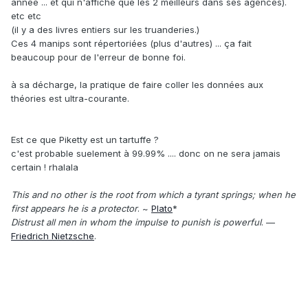
année ... et qui n'affiche que les 2 meilleurs dans ses agences).
etc etc
(il y a des livres entiers sur les truanderies.)
Ces 4 manips sont répertoriées (plus d'autres) ... ça fait
beaucoup pour de l'erreur de bonne foi.
à sa décharge, la pratique de faire coller les données aux
théories est ultra-courante.
Est ce que Piketty est un tartuffe ?
c'est probable suelement à 99.99% .... donc on ne sera jamais
certain ! rhalala
This and no other is the root from which a tyrant springs; when he
first appears he is a protector
. ~
Plato
*
Distrust all men in whom the impulse to punish is powerful
. —
Friedrich Nietzsche
.