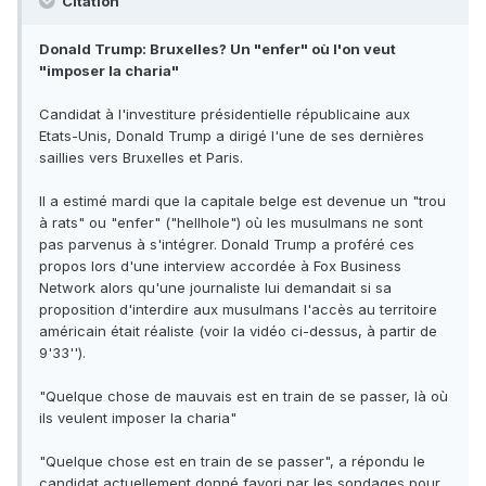
Citation
Donald Trump: Bruxelles? Un "enfer" où l'on veut
"imposer la charia"
Candidat à l'investiture présidentielle républicaine aux
Etats-Unis, Donald Trump a dirigé l'une de ses dernières
saillies vers Bruxelles et Paris.
Il a estimé mardi que la capitale belge est devenue un "trou
à rats" ou "enfer" ("hellhole") où les musulmans ne sont
pas parvenus à s'intégrer. Donald Trump a proféré ces
propos lors d'une interview accordée à Fox Business
Network alors qu'une journaliste lui demandait si sa
proposition d'interdire aux musulmans l'accès au territoire
américain était réaliste (voir la vidéo ci-dessus, à partir de
9'33'').
"Quelque chose de mauvais est en train de se passer, là où
ils veulent imposer la charia"
"Quelque chose est en train de se passer", a répondu le
candidat actuellement donné favori par les sondages pour