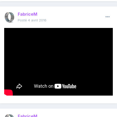
FabriceM
Posté
4 avril 2016
FabriceM