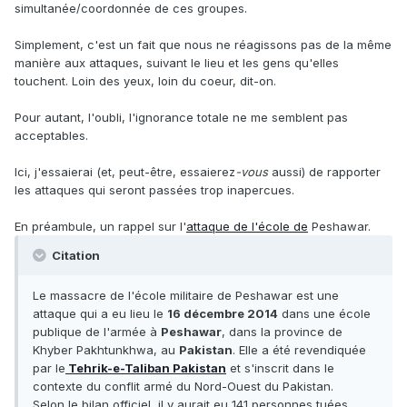
simultanée/coordonnée de ces groupes.
Simplement, c'est un fait que nous ne réagissons pas de la même
manière aux attaques, suivant le lieu et les gens qu'elles
touchent. Loin des yeux, loin du coeur, dit-on.
Pour autant, l'oubli, l'ignorance totale ne me semblent pas
acceptables.
Ici, j'essaierai (et, peut-être, essaierez
-vous
aussi) de rapporter
les attaques qui seront passées trop inapercues.
En préambule, un rappel sur l'
attaque de l'école de
Peshawar.
Citation
Le massacre de l'école militaire de Peshawar est une
attaque qui a eu lieu le
16 décembre 2014
dans une école
publique de l'armée à
Peshawar
, dans la province de
Khyber Pakhtunkhwa, au
Pakistan
. Elle a été revendiquée
par le
Tehrik-e-Taliban Pakistan
et s'inscrit dans le
contexte du conflit armé du Nord-Ouest du Pakistan.
Selon le bilan officiel, il y aurait eu 141 personnes tuées,