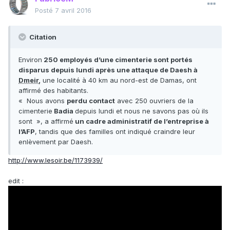
Posté
7 avril 2016
Citation
Environ
250 employés d’une cimenterie sont portés
disparus depuis lundi après une attaque de Daesh à
Dmeir
,
une localité à 40 km au nord-est de Damas, ont
affirmé des habitants.
« Nous avons
perdu contact
avec 250 ouvriers de la
cimenterie
Badia
depuis lundi et nous ne savons pas où ils
sont », a affirmé
un cadre administratif de l’entreprise à
l’AFP
, tandis que des familles ont indiqué craindre leur
enlèvement par Daesh.
http://www.lesoir.be/1173939/
edit :