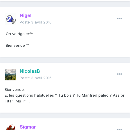
Nigel
Posté
3 avril 2016
On va rigoler^^
Bienvenue ^^
NicolasB
Posté
3 avril 2016
Bienvenue...
Et les questions habituelles ? Tu bois ? Tu Manfred paléo ? Ass or
Tits ? MBTI? ...
Sigmar