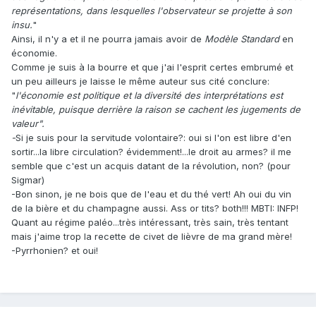
représentations, dans lesquelles l'observateur se projette à son
insu.
"
Ainsi, il n'y a et il ne pourra jamais avoir de
Modèle Standard
en
économie.
Comme je suis à la bourre et que j'ai l'esprit certes embrumé et
un peu ailleurs je laisse le même auteur sus cité conclure:
"
l'économie est politique et la diversité des interprétations est
inévitable, puisque derrière la raison se cachent les jugements de
valeur".
-
Si je suis pour la servitude volontaire?: oui si l'on est libre d'en
sortir...la libre circulation? évidemment!...le droit au armes? il me
semble que c'est un acquis datant de la révolution, non? (pour
Sigmar)
-Bon sinon, je ne bois que de l'eau et du thé vert! Ah oui du vin
de la bière et du champagne aussi. Ass or tits? both!!! MBTI: INFP!
Quant au régime paléo...très intéressant, très sain, très tentant
mais j'aime trop la recette de civet de lièvre de ma grand mère!
-Pyrrhonien? et oui!