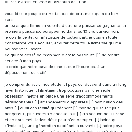
Autres extraits en vrac du discours de Fillon :
vous êtes le peuple qui ne fait pas de bruit mais qui a du bon
sens
un pays qui affirme sa volonté d'être une puissance gagnante, la
première puissance européenne dans les 10 ans qui viennent
je dois la vérité, on m'attaque de toutes part, je dois en toute
conscience vous écouter, écouter cette foule immense qui me
pousse vers l'avant
ce qui n'a cessé de m'animer, c'est la possibilité [..] de rendre
service à mon pays
je crois que notre pays décline et que l'heure est à un
dépassement collectif
je comprends votre inquiétude [..] pays qui descend dans un long
hiver historique [..] ils étaient trop occupés par une seule
obsession : mettre en place une série d’accommodements
déraisonnables [..] arrangements d'appareils [..] nomination des
amis [..] oubli des réalité qui fâchent [..] monde qui se fait plus
dangereux, plus incertain chaque jour [..] dislocation de l’Europe
et on nous met Harlem désir pour s'en occuper [..] haine qui
s'installe [..] une génération sacrifiant la suivante [..] notre pays
n'a pas été gouverné, il a été géré par le premier secrétaire du