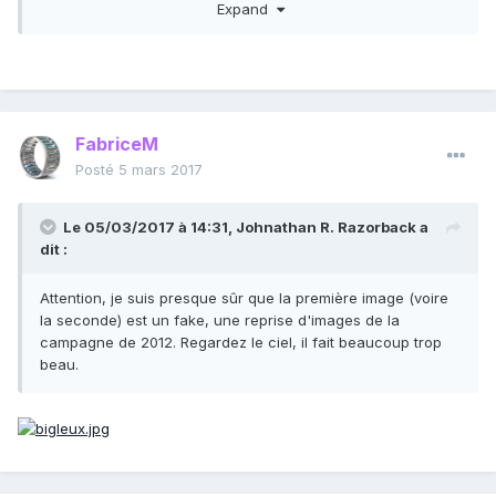
Expand
FabriceM
Posté
5 mars 2017
Le 05/03/2017 à 14:31,
Johnathan R. Razorback
a
dit :
Attention, je suis presque sûr que la première image (voire
la seconde) est un fake, une reprise d'images de la
Attention, je suis presque sûr que la première image (voire
campagne de 2012. Regardez le ciel, il fait beaucoup trop
la seconde) est un fake, une reprise d'images de la
beau.
campagne de 2012. Regardez le ciel, il fait beaucoup trop
beau.