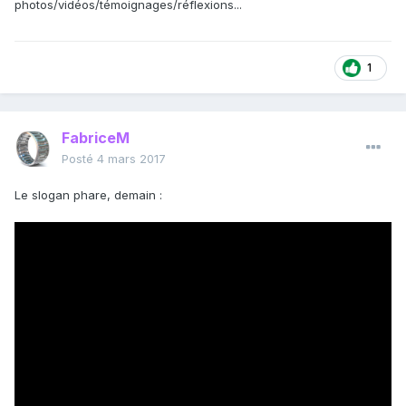
photos/vidéos/témoignages/réflexions...
1
FabriceM
Posté
4 mars 2017
Le slogan phare, demain :