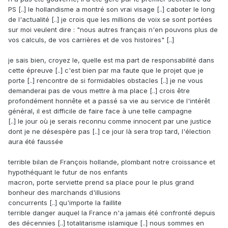
PS [..] le hollandisme a montré son vrai visage [..] caboter le long
de l'actualité [..] je crois que les millions de voix se sont portées
sur moi veulent dire : "nous autres français n'en pouvons plus de
vos calculs, de vos carrières et de vos histoires" [..]
je sais bien, croyez le, quelle est ma part de responsabilité dans
cette épreuve [..] c'est bien par ma faute que le projet que je
porte [..] rencontre de si formidables obstacles [..] je ne vous
demanderai pas de vous mettre à ma place [..] crois être
profondément honnête et a passé sa vie au service de l'intérêt
général, il est difficile de faire face à une telle campagne
[..] le jour où je serais reconnu comme innocent par une justice
dont je ne désespère pas [..] ce jour là sera trop tard, l'élection
aura été faussée
terrible bilan de François hollande, plombant notre croissance et
hypothéquant le futur de nos enfants
macron, porte serviette prend sa place pour le plus grand
bonheur des marchands d'illusions
concurrents [..] qu'importe la faillite
terrible danger auquel la France n'a jamais été confronté depuis
des décennies [..] totalitarisme islamique [..] nous sommes en