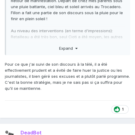
Retour de manifestation. Départ de chez mes parents sous
une pluie battante, ciel bleu et soleil arrivés au Trocadero.
Fillon a fait une partie de son discours sous la pluie pour le
finir en plein soleil !
Au niveau des interventions (en terme d'impressions):
Retailleau a été très bon, seul Cioti a été moyen, les autres
cela allait.
Expand
Discours de Fillon: ému et combatif. Sa voie a semblé
fatiguée mais on le serait à moins. Cela n'a pas été une
Pour ce que j'ai suivi de son discours à la télé, il a été
manifestation contre la Justice, contrairement à ce que bcp
effectivement prudent et a évité de faire huer la justice ou les
disent dans les médias. Il est certes déboussolée par
journalistes, il bien géré ses excuses et a plutôt parlé programme.
certaines de ses décisions, mais il est certains du non-lieu
C'est la bonne stratégie, mais je ne sais pas si ça suffira pour
final. Il a été bcpo plus violent contre Hollande, Macron et
qu'il se maintienne.
ceux qui fuient le navire sans honneur et sans amour
propre.
Il y avait du monde, bcp de monde, parfois venu de très
1
loin. Les quelques gens avec qui j'ai échangé étaient
absolument contre un remplacement par Juppé. Bcp
soutiennent Fillon pour ses positions économiques jugés les
DeadBot
plus sensées et les plus libérales.