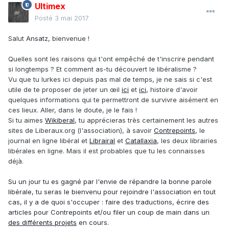
Ultimex
Posté
3 mai 2017
Salut
Ansatz,
bienvenue !
Quelles sont les raisons qui t'ont empêché de t'inscrire pendant
si longtemps ? Et comment as-tu découvert le libéralisme ?
Vu que tu lurkes ici depuis pas mal de temps, je ne sais si c'est
utile de te proposer de jeter un œil
ici
et
ici
, histoire d'avoir
quelques informations qui te permettront de survivre aisément en
ces lieux. Aller, dans le doute, je le fais !
Si tu aimes
Wikiberal
, tu apprécieras très certainement les autres
sites de Liberaux.org (l'association), à savoir
Contrepoints
, le
journal en ligne libéral et
Librairal
et
Catallaxia
, les deux librairies
libérales en ligne. Mais il est probables que tu les connaisses
déjà.
Su un jour tu es gagné par l'envie de répandre la bonne parole
libérale, tu seras le bienvenu pour rejoindre l'association en tout
cas, il y a de quoi s'occuper : faire des traductions, écrire des
articles pour Contrepoints et/ou filer un coup de main dans un
des différents projets
en cours.