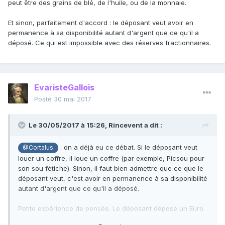
peut être des grains de blé, de l'huile, ou de la monnaie.
Euro particulier ? Bien sûr que non, ce serait n'importe quoi.
Donc un contrat ouvrant un compte bancaire n'est pas et
Et sinon, parfaitement d'accord : le déposant veut avoir en
ne peut pas être un contrat de location d'un coffre.
permanence à sa disponibilité autant d'argent que ce qu'il a
déposé. Ce qui est impossible avec des réserves fractionnaires.
EvaristeGallois
Posté
30 mai 2017
Le 30/05/2017 à 15:26,
Rincevent
a dit :
: on a déjà eu ce débat. Si le déposant veut
@Cortalus
louer un coffre, il loue un coffre (par exemple, Picsou pour
son sou fétiche). Sinon, il faut bien admettre que ce que le
déposant veut, c'est avoir en permanence à sa disponibilité
autant d'argent que ce qu'il a déposé.
Petite expérience de pensée. Le déposant dépose un Euro.
Le banquier range cet Euro dans une caisse. Quelques