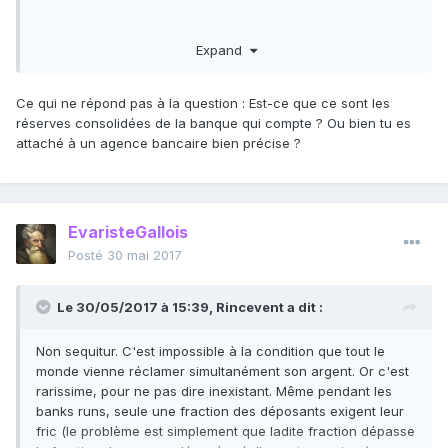
Et sinon, parfaitement d'accord : le déposant veut avoir en
Expand
permanence à sa disponibilité autant d'argent que ce qu'il a
déposé. Ce qui est impossible avec des réserves
fractionnaires.
Ce qui ne répond pas à la question : Est-ce que ce sont les
réserves consolidées de la banque qui compte ? Ou bien tu es
attaché à un agence bancaire bien précise ?
EvaristeGallois
Posté
30 mai 2017
Le 30/05/2017 à 15:39,
Rincevent
a dit :
Non sequitur. C'est impossible à la condition que tout le
monde vienne réclamer simultanément son argent. Or c'est
rarissime, pour ne pas dire inexistant. Même pendant les
banks runs, seule une fraction des déposants exigent leur
fric (le problème est simplement que ladite fraction dépasse