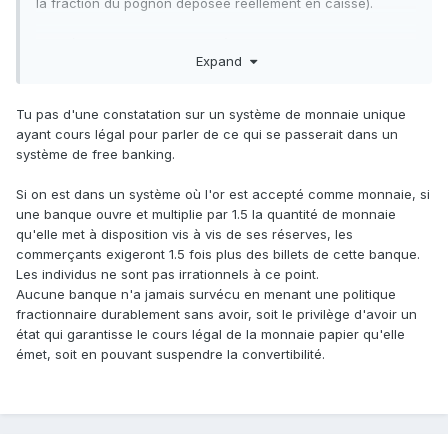
la fraction du pognon déposée réellement en caisse).
Des réserves fractionnaires où chaque banque est
Expand
responsable sont tout à fait viables : les banques gardent
simplement une fraction plus grande des dépôts
(historiquement, 30 à 70%). Et en cas d'urgence sur une
Tu pas d'une constatation sur un système de monnaie unique
banque unique, elle peut faire appel à des prêts de plus ou
ayant cours légal pour parler de ce qui se passerait dans un
moins long terme octroyés par ses consoeurs.
système de free banking.
Si on est dans un système où l'or est accepté comme monnaie, si
une banque ouvre et multiplie par 1.5 la quantité de monnaie
qu'elle met à disposition vis à vis de ses réserves, les
commerçants exigeront 1.5 fois plus des billets de cette banque.
Les individus ne sont pas irrationnels à ce point.
Aucune banque n'a jamais survécu en menant une politique
fractionnaire durablement sans avoir, soit le privilège d'avoir un
état qui garantisse le cours légal de la monnaie papier qu'elle
émet, soit en pouvant suspendre la convertibilité.