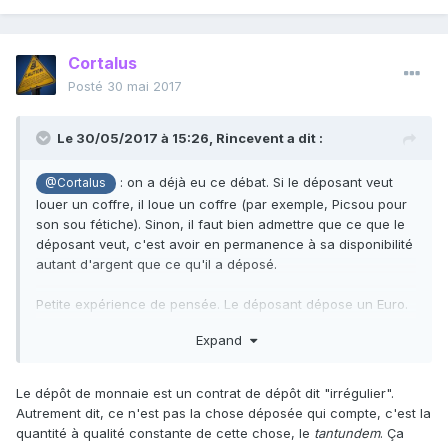
Cortalus
Posté
30 mai 2017
Le 30/05/2017 à 15:26,
Rincevent
a dit :
: on a déjà eu ce débat. Si le déposant veut
@Cortalus
louer un coffre, il loue un coffre (par exemple, Picsou pour
son sou fétiche). Sinon, il faut bien admettre que ce que le
déposant veut, c'est avoir en permanence à sa disponibilité
autant d'argent que ce qu'il a déposé.
Petite expérience de pensée. Le déposant dépose un Euro.
Le banquier range cet Euro dans une caisse. Quelques
Expand
jours après, le déposant vient retirer son argent. Le caissier
doit-il retrouver quel euro exactement dans sa caisse, ou
bien est-ce qu'il peut prendre une pièce au hasard ? Ou
Le dépôt de monnaie est un contrat de dépôt dit "irrégulier".
deux pièces de cinquante cents ? Et si le déposant
Autrement dit, ce n'est pas la chose déposée qui compte, c'est la
s'adresse à un autre guichet, ou une autre agence dans
quantité à qualité constante de cette chose, le
tantundem
. Ça
une autre ville, vole-t-il le tiers déposant qui a déposé cet