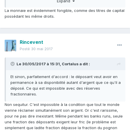
Expand
jours après, le déposant vient retirer son argent. Le caissier
doit-il retrouver quel euro exactement dans sa caisse, ou
La monnaie est évidemment fongible, comme des titres de capital
bien est-ce qu'il peut prendre une pièce au hasard ? Ou
possédant les même droits.
deux pièces de cinquante cents ? Et si le déposant
s'adresse à un autre guichet, ou une autre agence dans
une autre ville, vole-t-il le tiers déposant qui a déposé cet
Euro particulier ? Bien sûr que non, ce serait n'importe quoi.
Rincevent
Donc un contrat ouvrant un compte bancaire n'est pas et
ne peut pas être un contrat de location d'un coffre.
Posté
30 mai 2017
Le 30/05/2017 à 15:31,
Cortalus
a dit :
Et sinon, parfaitement d'accord : le déposant veut avoir en
permanence à sa disponibilité autant d'argent que ce qu'il a
déposé. Ce qui est impossible avec des réserves
fractionnaires.
Non sequitur. C'est impossible à la condition que tout le monde
vienne réclamer simultanément son argent. Or c'est rarissime,
pour ne pas dire inexistant. Même pendant les banks runs, seule
une fraction des déposants exigent leur fric (le problème est
simplement que ladite fraction dépasse la fraction du pognon