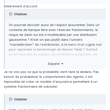
Entièrement d'accord
Citation
On pourrait discuter aussi de l'aspect assurantiel. Dans un
contexte de banque libre avec réserves fractionnaires, le
risque de
bank run
est-il modélisable par une distribution
gaussienne ? N'est-on pas plutôt dans l'univers
"mandelbrotien" de l'extrêmistan, à la merci d'un cygne noir
pour reprendre la terminologie de Nassim Taleb ? Surtout
qu'en faussant les signaux de préférence temporelle, les
réserves fractionnaires génèrent elles-mêmes les
Expand
phénomènes d'expansion monétaire qui se dénouent par
une crise, et donc un risque de
bank run
. Or, on ne peut
Je ne vois pas ce que la probabilité vient faire là dedans. Pas
pas assurer une activité qui génère elle-même le risque
besoin de probabiliser le comportement des agents, il est
(théorie de l'aléa moral).
impossible de créer un modèle d'assurance permettant à un
système fractionnaire de subsister.
Citation
Enfin, sur le plan juridique, cela n'a pas de sens. Soit je