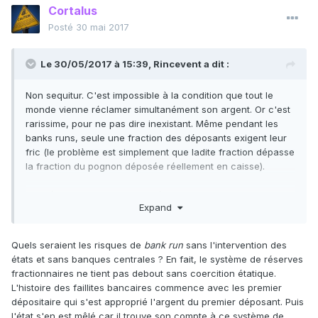
Cortalus
Posté
30 mai 2017
Le 30/05/2017 à 15:39,
Rincevent
a dit :
Non sequitur. C'est impossible à la condition que tout le
monde vienne réclamer simultanément son argent. Or c'est
rarissime, pour ne pas dire inexistant. Même pendant les
banks runs, seule une fraction des déposants exigent leur
fric (le problème est simplement que ladite fraction dépasse
la fraction du pognon déposée réellement en caisse).
Des réserves fractionnaires où chaque banque est
Expand
responsable sont tout à fait viables : les banques gardent
simplement une fraction plus grande des dépôts
(historiquement, 30 à 70%). Et en cas d'urgence sur une
Quels seraient les risques de
bank run
sans l'intervention des
banque unique, elle peut faire appel à des prêts de plus ou
états et sans banques centrales ? En fait, le système de réserves
moins long terme octroyés par ses consoeurs.
fractionnaires ne tient pas debout sans coercition étatique.
L'histoire des faillites bancaires commence avec les premier
dépositaire qui s'est approprié l'argent du premier déposant. Puis
l'état s'en est mêlé car il trouve son compte à ce système de