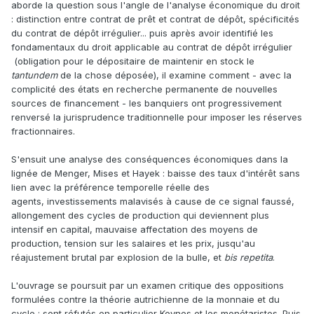
aborde la question sous l'angle de l'analyse économique du droit
: distinction entre contrat de prêt et contrat de dépôt, spécificités
du contrat de dépôt irrégulier... puis après avoir identifié les
fondamentaux du droit applicable au contrat de dépôt irrégulier
(obligation pour le dépositaire de maintenir en stock le
tantundem
de la chose déposée), il examine comment - avec la
complicité des états en recherche permanente de nouvelles
sources de financement - les banquiers ont progressivement
renversé la jurisprudence traditionnelle pour imposer les réserves
fractionnaires.
S'ensuit une analyse des conséquences économiques dans la
lignée de Menger, Mises et Hayek : baisse des taux d'intérêt sans
lien avec la préférence temporelle réelle des
agents, investissements malavisés à cause de ce signal faussé,
allongement des cycles de production qui deviennent plus
intensif en capital, mauvaise affectation des moyens de
production, tension sur les salaires et les prix, jusqu'au
réajustement brutal par explosion de la bulle, et
bis repetita
.
L'ouvrage se poursuit par un examen critique des oppositions
formulées contre la théorie autrichienne de la monnaie et du
cycle : sont réfutés en particulier Keynes et les monétaristes. Puis