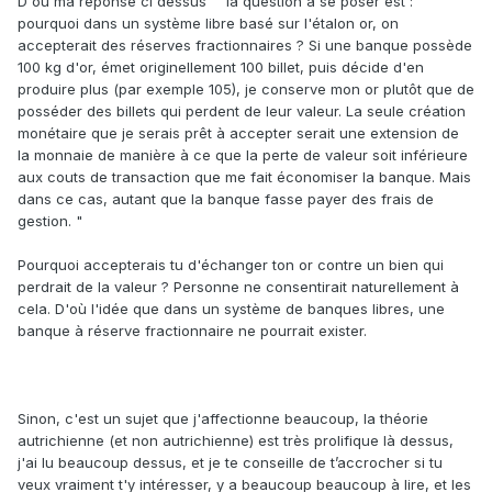
D'où ma réponse ci dessus " la question à se poser est :
pourquoi dans un système libre basé sur l'étalon or, on
accepterait des réserves fractionnaires ? Si une banque possède
100 kg d'or, émet originellement 100 billet, puis décide d'en
produire plus (par exemple 105), je conserve mon or plutôt que de
posséder des billets qui perdent de leur valeur. La seule création
monétaire que je serais prêt à accepter serait une extension de
la monnaie de manière à ce que la perte de valeur soit inférieure
aux couts de transaction que me fait économiser la banque. Mais
dans ce cas, autant que la banque fasse payer des frais de
gestion. "
Pourquoi accepterais tu d'échanger ton or contre un bien qui
perdrait de la valeur ? Personne ne consentirait naturellement à
cela. D'où l'idée que dans un système de banques libres, une
banque à réserve fractionnaire ne pourrait exister.
Sinon, c'est un sujet que j'affectionne beaucoup, la théorie
autrichienne (et non autrichienne) est très prolifique là dessus,
j'ai lu beaucoup dessus, et je te conseille de t’accrocher si tu
veux vraiment t'y intéresser, y a beaucoup beaucoup à lire, et les