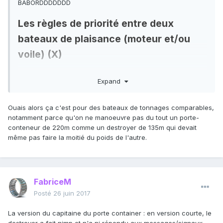
BABORDDDDDDD
Les règles de priorité entre deux
bateaux de plaisance (moteur et/ou
voile) (X)
Quand deux bateaux à propulsion mécanique arrivent l’un
Expand
en face de l’autre, chacun doit partir sur son tribord.
Ouais alors ça c'est pour des bateaux de tonnages comparables,
notamment parce qu'on ne manoeuvre pas du tout un porte-
conteneur de 220m comme un destroyer de 135m qui devait
même pas faire la moitié du poids de l'autre.
Lorsque deux navires à moteur se croisent la règle de
priorité à droite s'applique (comme dans le code de la
route).
Le bateau vert est prioritaire. Le bateau rouge doit laisser la
FabriceM
priorité à droite et passer derrière le bateau vert.
Posté
26 juin 2017
Cette règle ne s’applique que si les routes des deux
La version du capitaine du porte container : en version courte, le
bateaux forment un angle inférieur à 22,5° avec le tableau