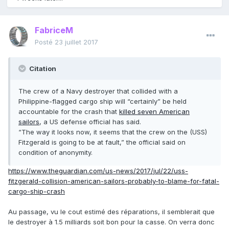
FabriceM
Posté
23 juillet 2017
Citation
The crew of a Navy destroyer that collided with a
Philippine-flagged cargo ship will “certainly” be held
accountable for the crash that
killed seven American
sailors
, a US defense official has said.
“The way it looks now, it seems that the crew on the (USS)
Fitzgerald is going to be at fault,” the official said on
condition of anonymity.
https://www.theguardian.com/us-news/2017/jul/22/uss-
fitzgerald-collision-american-sailors-probably-to-blame-for-fatal-
cargo-ship-crash
Au passage, vu le cout estimé des réparations, il semblerait que
le destroyer à 1.5 milliards soit bon pour la casse. On verra donc