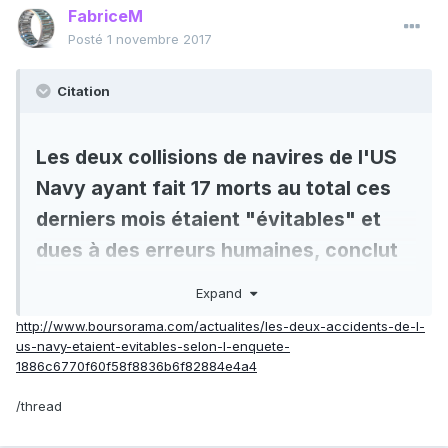
FabriceM
Posté
1 novembre 2017
Citation
Les deux collisions de navires de l'US
Navy ayant fait 17 morts au total ces
derniers mois étaient "évitables" et
dues à des erreurs humaines, conclut
le rapport officiel de la Navy publié
Expand
mercredi.
http://www.boursorama.com/actualites/les-deux-accidents-de-l-
us-navy-etaient-evitables-selon-l-enquete-
"Ces deux accidents étaient évitables et les deux enquêtes
1886c6770f60f58f8836b6f82884e4a4
révèlent de multiples erreurs des marins de quart" ces
nuits-là, a noté le chef des opérations navales de la Navy,
/thread
l'amiral John Richardson, cité dans le communiqué.
La collision le 17 juin entre le destroyer USS Fitzgerald et