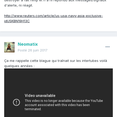
destroyer a fait nimp et n'a ni répondu aux messages/signaux
arrière du rattrapé.Dans le cas contraire, c’est la règle du
d'alerte, ni réagit.
bateau rattrapant qui s’applique.
http://www.reuters.com/article/us-usa-navy-asia-exclusive-
idUSKBN19H13C
Neomatix
Posté
26 juin 2017
Ça me rappelle cette blague qui traînait sur les intertubes voilà
quelques années :