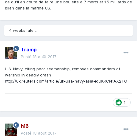
ce qu'il en coute de faire une boulette à 7 morts et 1.5 milliards de
bilan dans la marine US.
4 weeks later...
Tramp
Posté
18 août 2017
U.S. Navy, citing poor seamanship, removes commanders of
warship in deadly crash
http://uk.reuters.com/article/uk-usa-navy-asia-idUKKCN1AX2TG
1
h16
Posté
18 août 2017