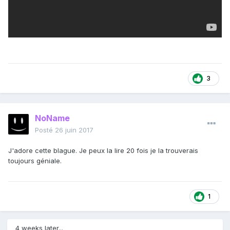
3
NoName
Posté
26 juin 2017
J'adore cette blague. Je peux la lire 20 fois je la trouverais
toujours géniale.
1
4 weeks later...