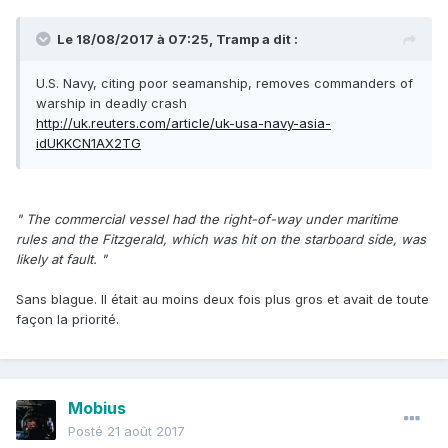
Le 18/08/2017 à 07:25,
Tramp
a dit :
U.S. Navy, citing poor seamanship, removes commanders of
warship in deadly crash
http://uk.reuters.com/article/uk-usa-navy-asia-
idUKKCN1AX2TG
" The commercial vessel had the right-of-way under maritime
rules and the Fitzgerald, which was hit on the starboard side, was
likely at fault. "
Sans blague. Il était au moins deux fois plus gros et avait de toute
façon la priorité.
Mobius
Posté
21 août 2017