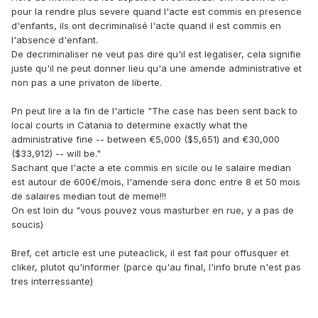
pour la rendre plus severe quand l'acte est commis en presence
d'enfants, ils ont decriminalisé l'acte quand il est commis en
l'absence d'enfant.
De decriminaliser ne veut pas dire qu'il est legaliser, cela signifie
juste qu'il ne peut donner lieu qu'a une amende administrative et
non pas a une privaton de liberte.
Pn peut lire a la fin de l'article "The case has been sent back to
local courts in Catania to determine exactly what the
administrative fine -- between €5,000 ($5,651) and €30,000
($33,912) -- will be."
Sachant que l'acte a ete commis en sicile ou le salaire median
est autour de 600€/mois, l'amende sera donc entre 8 et 50 mois
de salaires median tout de meme!!!
On est loin du "vous pouvez vous masturber en rue, y a pas de
soucis)
Bref, cet article est une puteaclick, il est fait pour offusquer et
cliker, plutot qu'informer (parce qu'au final, l'info brute n'est pas
tres interressante)