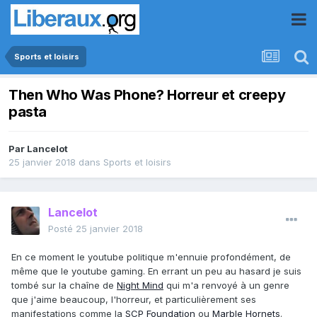
Sports et loisirs
Then Who Was Phone? Horreur et creepy
pasta
Par
Lancelot
25 janvier 2018
dans
Sports et loisirs
Lancelot
Posté
25 janvier 2018
En ce moment le youtube politique m'ennuie profondément, de
même que le youtube gaming. En errant un peu au hasard je suis
tombé sur la chaîne de
Night Mind
qui m'a renvoyé à un genre
que j'aime beaucoup, l'horreur, et particulièrement ses
manifestations comme la
SCP Foundation
ou
Marble Hornets
.