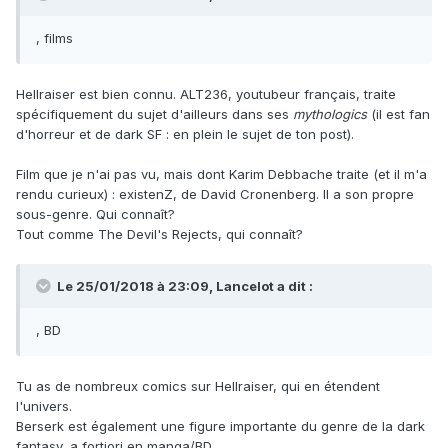
, films
Hellraiser est bien connu. ALT236, youtubeur français, traite
spécifiquement du sujet d'ailleurs dans ses
mythologics
(il est fan
d'horreur et de dark SF : en plein le sujet de ton post).
Film que je n'ai pas vu, mais dont Karim Debbache traite (et il m'a
rendu curieux) : existenZ, de David Cronenberg. Il a son propre
sous-genre. Qui connaît?
Tout comme The Devil's Rejects, qui connaît?
Le 25/01/2018 à 23:09, Lancelot a dit :
, BD
Tu as de nombreux comics sur Hellraiser, qui en étendent
l'univers.
Berserk est également une figure importante du genre de la dark
fantasy, a fortiori en manga/BD.