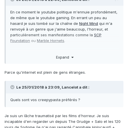
En ce moment le youtube politique m'ennuie profondément,
de même que le youtube gaming. En errant un peu au
hasard je suis tombé sur la chaîne de
Night Mind
qui m'a
renvoyé à un genre que j'aime beaucoup, l'horreur, et
particulièrement ses manifestations comme la
SCP
Foundation
ou
Marble Hornets
.
Du coup histoire de lancer la conversation : d'après vous
Expand
pourquoi l'horreur a-t-elle trouvé un terrain si fertile sur
Internet ?
Parce qu'internet est plein de gens étranges.
Le 25/01/2018 à 23:09, Lancelot a dit :
Quels sont vos creepypasta préférés ?
Je suis un lâche traumatisé par les films d'horreur. Je suis
incapable d'en regarder un depuis The Grudge + Salo et les 120
jours de Sodome (je n'ai pas regardé Cannibale Holocaust) +