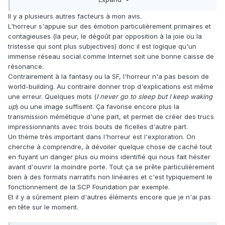
Il y a plusieurs autres facteurs à mon avis.
L'horreur s'appuie sur des émotion particulièrement primaires et
contagieuses (la peur, le dégoût par opposition à la joie ou la
tristesse qui sont plus subjectives) donc il est logique qu'un
immense réseau social comme Internet soit une bonne caisse de
résonance.
Contrairement à la fantasy ou la SF, l'horreur n'a pas besoin de
world-building. Au contraire donner trop d'explications est même
une erreur. Quelques mots (
I never go to sleep but I keep waking
up
) ou une image suffisent. Ça favorise encore plus la
transmission mémétique d'une part, et permet de créer des trucs
impressionnants avec trois bouts de ficelles d'autre part.
Un thème très important dans l'horreur est l'exploration. On
cherche à comprendre, à dévoiler quelque chose de caché tout
en fuyant un danger plus ou moins identifié qui nous fait hésiter
avant d'ouvrir la moindre porte. Tout ça se prête particulièrement
bien à des formats narratifs non linéaires et c'est typiquement le
fonctionnement de la SCP Foundation par exemple.
Et il y a sûrement plein d'autres éléments encore que je n'ai pas
en tête sur le moment.