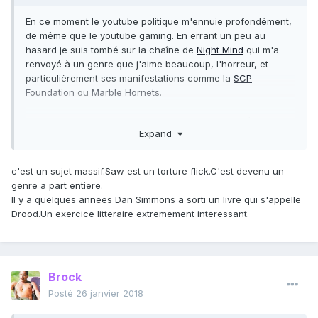
En ce moment le youtube politique m'ennuie profondément,
de même que le youtube gaming. En errant un peu au
hasard je suis tombé sur la chaîne de
Night Mind
qui m'a
renvoyé à un genre que j'aime beaucoup, l'horreur, et
particulièrement ses manifestations comme la
SCP
Foundation
ou
Marble Hornets
.
Du coup histoire de lancer la conversation : d'après vous
Expand
pourquoi l'horreur a-t-elle trouvé un terrain si fertile sur
Internet ? Quels sont vos creepypasta préférés ? Et vos
œuvres "classiques" (bouquins, films, BD, jeux vidéo,
c'est un sujet massif.Saw est un torture flick.C'est devenu un
séries...) préférées ? Est-ce que vous aussi vous trouvez
genre a part entiere.
complètement surréaliste qu'il y ait un "saw 6" et un "saw
Il y a quelques annees Dan Simmons a sorti un livre qui s'appelle
7" ?
Drood.Un exercice litteraire extremement interessant.
Brock
Posté
26 janvier 2018