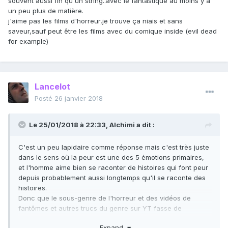
souvent aussi fin qu'un string..avec le fantastique au moins y'a
un peu plus de matière.
j'aime pas les films d'horreur,je trouve ça niais et sans
saveur,sauf peut être les films avec du comique inside (evil dead
for example)
Lancelot
Posté
26 janvier 2018
Le 25/01/2018 à 22:33,
Alchimi
a dit :
C'est un peu lapidaire comme réponse mais c'est très juste
dans le sens où la peur est une des 5 émotions primaires,
et l'homme aime bien se raconter de histoires qui font peur
depuis probablement aussi longtemps qu'il se raconte des
histoires.
Donc que le sous-genre de l'horreur et des vidéos de
fantômes et autres trucs du genre sur YT fasse de
l'audimat sur le net me semble complétement normal.
Expand