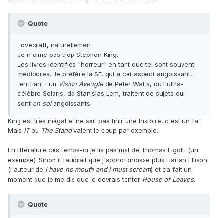
Quote
Lovecraft, naturellement.
Je n'aime pas trop Stephen King.
Les livres identifiés "horreur" en tant que tel sont souvent
médiocres. Je préfère la SF, qui a cet aspect angoissant,
terrifiant : un
Vision Aveugle
de Peter Watts, ou l'ultra-
célèbre Solaris, de Stanislas Lem, traitent de sujets qui
sont
en soi
angoissants.
King est très inégal et ne sait pas finir une histoire, c'est un fait.
Mais
IT
ou
The Stand
valent le coup par exemple.
En littérature ces temps-ci je lis pas mal de Thomas Ligotti (
un
exemple
). Sinon il faudrait que j'approfondisse plus Harlan Ellison
(l'auteur de
I have no mouth and I must scream
) et ça fait un
moment que je me dis que je devrais tenter
House of Leaves
.
Quote