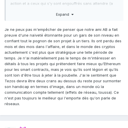
action et a ceux qui s'y sont engouffrés sans attendre (a
moins que l'on découvre un jour qu'il s'agissait de pro-
Expand
ethereum infiltres...)
Je ne peux pas m'empêcher de penser que notre ami AB a fait
preuve d'une naïveté étonnante pour un gars de son niveau en
confiant tout le pognon de son projet à un tiers. Ils ont perdu des
mois et des mois dans l'affaire, et dans le monde des cryptos
actuellement c'est plus que stratégique une telle période de
temps. Je n'ai matériellement pas le temps de m'intéresser en
détails à tous les projets qui prétendent faire mieux qu'Ethereum
pour les smart contracts, mais je vois qu'ils sont légion et qu'ils
sont loin d'être tous à jeter à la poubelle. J'ai le sentiment que
Tezos devra être deux crans au dessus du reste pour surmonter
son handicap en termes d'image, dans un monde où la
communication compte tellement (effets de réseau, toussa). Ce
n'est pas toujours le meilleur qui l'emporte dès qu'on parle de
réseaux.