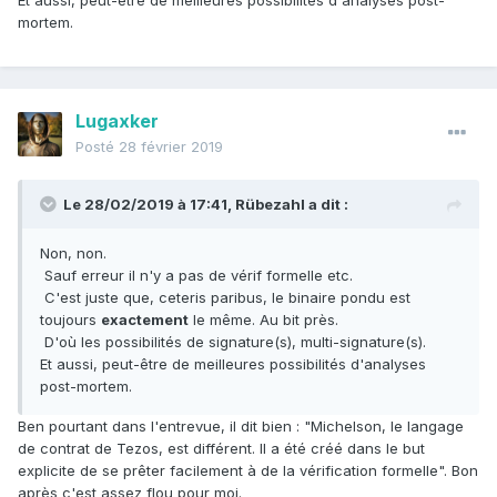
Et aussi, peut-être de meilleures possibilités d'analyses post-
mortem.
Lugaxker
Posté
28 février 2019
Le 28/02/2019 à 17:41,
Rübezahl
a dit :
Non
, non.
Sauf erreur il n'y a pas de vérif formelle etc.
C'est juste que, ceteris paribus, le binaire pondu est
toujours
exactement
le même. Au bit près.
D'où les possibilités de signature(s), multi-signature(s).
Et aussi, peut-être de meilleures possibilités d'analyses
post-mortem
.
Ben pourtant dans l'entrevue, il dit bien
: "Michelson, le langage
de contrat de Tezos, est différent. Il a été créé dans le but
explicite de se prêter facilement à de la vérification formelle". Bon
après c'est assez flou pour moi.