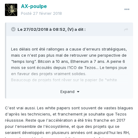
AX-poulpe
Posté
27 février 2018
Le 27/02/2018 à 08:52,
(V)
a dit :
Les délais ont été rallonges a cause d'erreurs stratégiques,
mais ce n'est pas plus mal de retrouver une perspective de
"temps long". Bitcoin a 10 ans, Ethereum a 7 ans. A peine 6
mois se sont écoulés depuis l'ICO de Tezos... Le temps joue
en faveur des projets vraiment solides.
Beaucoup de projets font rêver sur le papier (le "white
paper" semble n'être désormais plus qu'un argument
Expand
marketing obligatoire), mais l'existence d'un token dédié sur
la blockchain ETH n'est en rien la concrétisation du projet
en question, sa seule valeur vient de la
C'est vrai aussi. Les white papers sont souvent de vastes blagues
spéculation, fondamentalement ça vaut zéro.
d'après les techniciens, et franchement je souhaite que Tezos
réussisse. Reste que l'accélération a été très franche en 2017
pour l'ensemble de l'écosystème, et que des projets qui se
seraient développés en plusieurs années ont aujourd'hui les RH,