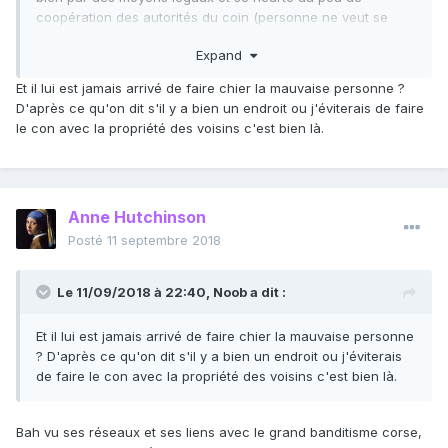
coopération des autorités du coin (personne ne veut se
fâcher avec Paul, il y a des accidents étranges lorsqu'on lui
Expand
déplait...), malgré un jugement en sa faveur en 2009. Elle
obtiendra même une condamnation de l'état pour faute
Et il lui est jamais arrivé de faire chier la mauvaise personne ?
lourde ce qui lui permet enfin de récupérer son bien.
D'après ce qu'on dit s'il y a bien un endroit ou j'éviterais de faire
le con avec la propriété des voisins c'est bien là.
Puis elle se rend compte que Paulo, mauvais joueur a
détérioré complètement le bien (robinet laissé ouvert et
autres...). Bizarrement, personne ne veut faire de travaux
chez elle pour réhabiliter la maison. Elle tente donc
Anne Hutchinson
d'obtenir des indemnités en portant plainte pour "violation
et dégradation de domicile". Étrangement sa plainte est
Posté
11 septembre 2018
classée sans suite et elle est obligée de faire appel à la
cour de cassation qui elle ordonne l'ouverture d'une
Le 11/09/2018 à 22:40,
Noob
a dit :
enquête en 2015. Le résultat du procès là est le résultat de
l'information judiciaire de 2015.
Et il lui est jamais arrivé de faire chier la mauvaise personne
? D'après ce qu'on dit s'il y a bien un endroit ou j'éviterais
On est pas dans un simple litige entre particuliers ou contre
de faire le con avec la propriété des voisins c'est bien là.
des squaters. Là il s'agit un type en lien avec le grand
banditisme qui a le bras long (Sarko aimait séjourner chez
lui), capable de payer des témoins ou de falsifier des
Bah vu ses réseaux et ses liens avec le grand banditisme corse,
documents. Ce cas est tout sauf une généralité...