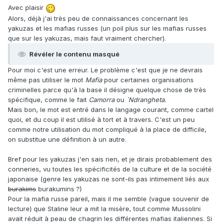
dans la Cosa Nostra si tu n'es pas sicilien / descendant
Avec plaisir
sicilien, pareil il me semble pour la mafia russe. Là où des
Alors, déjà j'ai très peu de connaissances concernant les
américains, des français et des gars d'autres nationalités
yakuzas et les mafias russes (un poil plus sur les mafias russes
ont bossés dans les cartels latino-américains.
que sur les yakuzas, mais faut vraiment chercher).
Révéler le contenu masqué
Après je serais tenté de dire que les mafias sont en voie de
disparition / d'hybridation, au doigt mouillé depuis la prise
Pour moi c'est une erreur. Le problème c'est que je ne devrais
de pouvoir des Corleonais. Je ne sais pas si il y a de
même pas utiliser le mot
Mafia
pour certaines organisations
profondes modifications du côté des mafias russes depuis
criminelles parce qu'à la base il désigne quelque chose de très
la chute du bloc soviétique, ce serait intéressant à regarder.
spécifique, comme le fait
Camorra
ou
`Ndrangheta.
Mais bon, le mot est entré dans le langage courant, comme cartel
quoi, et du coup il est utilisé à tort et à travers. C'est un peu
comme notre utilisation du mot compliqué à la place de difficile,
on substitue une définition à un autre.
Bref pour les yakuzas j'en sais rien, et je dirais probablement des
conneries, vu toutes les spécificités de la culture et de la société
japonaise (genre les yakuzas ne sont-ils pas intimement liés aux
burakims
burakumins ?)
Pour la mafia russe pareil, mais il me semble (vague souvenir de
lecture) que Staline leur a mit la misère, tout comme Mussolini
avait réduit à peau de chagrin les différentes mafias italiennes. Si