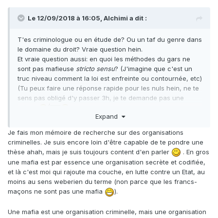
Le 12/09/2018 à 16:05,
Alchimi
a dit :
T'es criminologue ou en étude de? Ou un taf du genre dans
le domaine du droit? Vraie question hein.
Et vraie question aussi: en quoi les méthodes du gars ne
sont pas mafieuse
stricto sensu
? (J'imagine que c'est un
truc niveau comment la loi est enfreinte ou contournée, etc)
(Tu peux faire une réponse rapide pour les nuls hein, ne te
sens pas obligé d'y passer 3h, je te demande pas une
thèse)
Expand
Je fais mon mémoire de recherche sur des organisations
criminelles. Je suis encore loin d'être capable de te pondre une
thèse ahah, mais je suis toujours content d'en parler
. En gros
une mafia
est par essence une organisation secrète et codifiée,
et là c'est moi qui rajoute ma couche, en lutte contre un Etat, au
moins au sens weberien du terme (non parce que les francs-
maçons ne sont pas une mafia
).
Une mafia est une organisation criminelle, mais une organisation