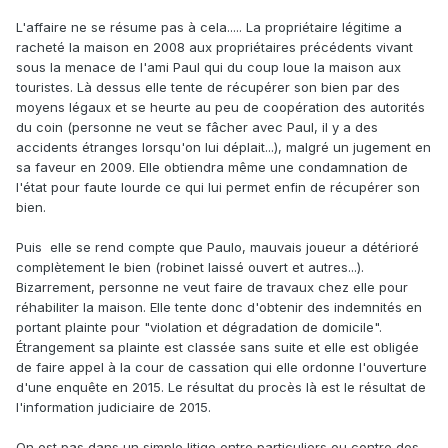
part à loger.
L'affaire ne se résume pas à cela..... La propriétaire légitime a
racheté la maison en 2008 aux propriétaires précédents vivant
sous la menace de l'ami Paul qui du coup loue la maison aux
touristes. Là dessus elle tente de récupérer son bien par des
moyens légaux et se heurte au peu de coopération des autorités
du coin (personne ne veut se fâcher avec Paul, il y a des
accidents étranges lorsqu'on lui déplait...), malgré un jugement en
sa faveur en 2009. Elle obtiendra même une condamnation de
l'état pour faute lourde ce qui lui permet enfin de récupérer son
bien.
Puis elle se rend compte que Paulo, mauvais joueur a détérioré
complètement le bien (robinet laissé ouvert et autres...).
Bizarrement, personne ne veut faire de travaux chez elle pour
réhabiliter la maison. Elle tente donc d'obtenir des indemnités en
portant plainte pour "violation et dégradation de domicile".
Étrangement sa plainte est classée sans suite et elle est obligée
de faire appel à la cour de cassation qui elle ordonne l'ouverture
d'une enquête en 2015. Le résultat du procès là est le résultat de
l'information judiciaire de 2015.
On est pas dans un simple litige entre particuliers ou contre des