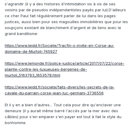
s'agrandir (il y a des histoires d'intimidation vis à vis de ses
voisins par de pseudos indépendantistes payés par lui).D'ailleurs
ce cher Paul fait régulièrement parler de lui dans les pages
justices, aussi bien pour ses magouilles immobilières que pour les
soupçons existant de blanchiment d'argent et de liens avec le
grand banditisme:
https://www.lejdd.fr/Societe/Tracfin-s-invite-en-Corse-au-
domaine-de-Murtoli-745927
https://www.lemonde.fr/police-justice/article/2017/07/22/corse-
plainte-contre-les-luxueuses-bergeries-de-
murtoli_5163763_1653578.html
https://www.lejdd.fr/societe/faits-divers/les-secrets-de-la-
cavale-du-parrain-corse-jean-luc-germani-3736556
Et il y en a bien d'autres... Tout cela pour dire qu'enclaver une
demeure (il y aurait même barré l'accès par la mer avec des
câbles) pour s'en emparer s'en payer est tout à fait le style du
bonhomme.