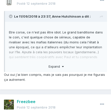
Posté
12 septembre 2018
Le 11/09/2018 à 23:37,
Anne Hutchinson
a dit :
Etre corse, ce n'est pas être idiot. Le grand banditisme dans
le coin, c'est quelque chose de sérieux, capable de
rivaliser avec les mafias italiennes (du moins cela l'était à
une époque), ce qui a d'ailleurs empêcher leur implantation
sur l'île. Ajoute à cela les pouvoirs locaux (gendarmerie...)
qui semblent très coopératifs avec Paul et tu comprends
vite que tu as intérêt à baisser les yeux lorsque le gars veut
Expand
quelque chose. C'est comme les loups, tu peux être un
prédateur féroce mais lorsque l'alpha te regarde, tu prends
Oui oui j'ai bien compris, mais je sais pas pourquoi je me figurais
la posture de soumission.
ça autrement.
Freezbee
Posté
12 septembre 2018