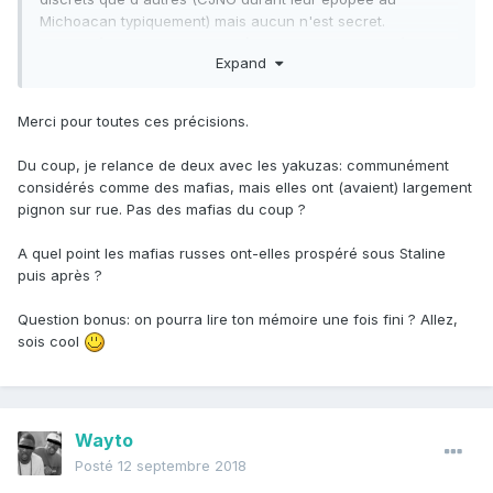
Michoacan typiquement) mais aucun n'est secret.
Ils tuent à tour de bras pour régler le moindre litige, à
Expand
l'opposé complet des mafias pour qui le meurtre est (ou
était) l'ultime solution. Tout simplement parce qu'un meurtre
attire l'attention, et risque donc de révéler l'existence de
Merci pour toutes ces précisions.
l'organisation.
Du coup, je relance de deux avec les yakuzas: communément
Pour ce qui est d'un code, j'ai un seul exemple qui me vient
considérés comme des mafias, mais elles ont (avaient) largement
en tête
:
Los Templarios, mais vu que leur code est un
pignon sur rue. Pas des mafias du coup ?
mélange des préceptes bibliques, marxistes et de citations
de comic-books, et que leur chef se prenait pour un
A quel point les mafias russes ont-elles prospéré sous Staline
prophète/la réincarnation de jésus, bof. Après ça reste un
puis après ?
code, je te l'accorde, mais ils étaient loin d'être secrets,
donc on ne peut pas les qualifier d'organisation mafieuse.
Question bonus: on pourra lire ton mémoire une fois fini ? Allez,
C'était plus un culte criminelle.
sois cool
Fun fact, l'un des rares codes que les trafiquants mexicains
ont suivis leur a été imposé par l'Etat. Mais c'était à une
époque où ils n'étaient encore que des contrebandiers plus
qu'autre chose.
Wayto
Par contre y'a un point que j'ai oublié
c'est le
@Alchimi
Posté
12 septembre 2018
facteur ethnique/géographique, aucune chance d'entrer