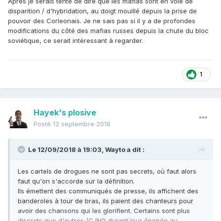
Après je serais tenté de dire que les mafias sont en voie de
disparition / d'hybridation, au doigt mouillé depuis la prise de
pouvoir des Corleonais. Je ne sais pas si il y a de profondes
modifications du côté des mafias russes depuis la chute du bloc
soviétique, ce serait intéressant à regarder.
1
Hayek's plosive
Posté
12 septembre 2018
Le 12/09/2018 à 19:03,
Wayto
a dit :
Les cartels de drogues ne sont pas secrets, où faut alors
faut qu'on s'accorde sur la définition.
Ils émettent des communiqués de presse, ils affichent des
banderoles à tour de bras, ils paient des chanteurs pour
avoir des chansons qui les glorifient. Certains sont plus
discrets que d'autres (CJNG durant leur épopée au