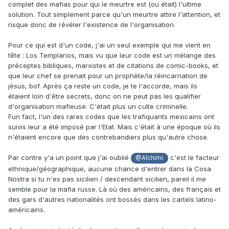
complet des mafias pour qui le meurtre est (ou était) l'ultime
solution. Tout simplement parce qu'un meurtre attire l'attention, et
risque donc de révéler l'existence de l'organisation.
Pour ce qui est d'un code, j'ai un seul exemple qui me vient en
tête
:
Los Templarios, mais vu que leur code est un mélange des
préceptes bibliques, marxistes et de citations de comic-books, et
que leur chef se prenait pour un prophète/la réincarnation de
jésus, bof. Après ça reste un code, je te l'accorde, mais ils
étaient loin d'être secrets, donc on ne peut pas les qualifier
d'organisation mafieuse. C'était plus un culte criminelle.
Fun fact, l'un des rares codes que les trafiquants mexicains ont
suivis leur a été imposé par l'Etat. Mais c'était à une époque où ils
n'étaient encore que des contrebandiers plus qu'autre chose.
Par contre y'a un point que j'ai oublié
c'est le facteur
@Alchimi
ethnique/géographique, aucune chance d'entrer dans la Cosa
Nostra si tu n'es pas sicilien / descendant sicilien, pareil il me
semble pour la mafia russe. Là où des américains, des français et
des gars d'autres nationalités ont bossés dans les cartels latino-
américains.