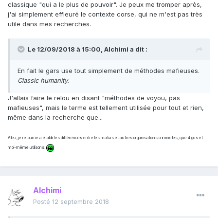
classique "qui a le plus de pouvoir". Je peux me tromper après,
j'ai simplement effleuré le contexte corse, qui ne m'est pas très
utile dans mes recherches.
Le 12/09/2018 à 15:00,
Alchimi
a dit :
En fait le gars use tout simplement de méthodes mafieuses.
Classic humanity.
J'allais faire le relou en disant "méthodes de voyou, pas
mafieuses", mais le terme est tellement utilisée pour tout et rien,
même dans la recherche que...
Allez, je retourne à établir les différences entre les mafias et autres organisations criminelles, que 4 gus et
moi-même utilisons.
Alchimi
Posté
12 septembre 2018