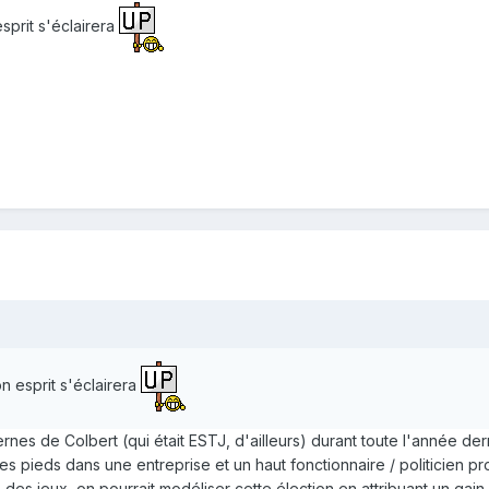
sprit s'éclairera
n esprit s'éclairera
nes de Colbert (qui était ESTJ, d'ailleurs) durant toute l'année derni
es pieds dans une entreprise et un haut fonctionnaire / politicien pro
e des jeux, on pourrait modéliser cette élection en attribuant un gai