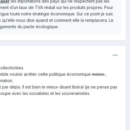
taxer
les importations des pays qui ne respectent pas les
nt d’un taux de TVA réduit sur les produits propres. Pour
gue toute notre stratégie économique. Sur ce point je suis
ns qu’elle nous dise quand et comment elle la remplacera. Le
gagements du pacte écologique.
ollectivistes.
mble vouloir arrêter cette politique économique
moisie
,
mation.
 par dépis. Il est bien le mieux-disant libéral (je ne pense pas
oupe avec les socialistes et les souverainistes.