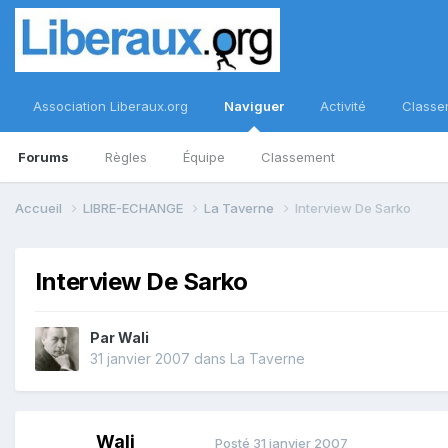
Association Liberaux.org
Naviguer
Activité
Classe
Forums
Règles
Équipe
Classement
Accueil
LIBRE-ECHANGE
La Taverne
Interview De Sarko
Interview De Sarko
Par
Wali
31 janvier 2007
dans
La Taverne
Wali
Posté
31 janvier 2007