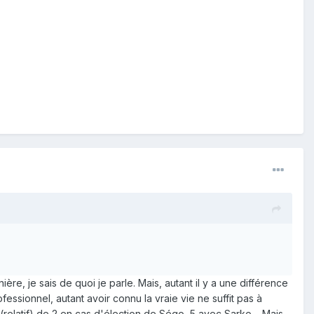
ère, je sais de quoi je parle. Mais, autant il y a une différence
fessionnel, autant avoir connu la vraie vie ne suffit pas à
n (relatif) de 2 en cas d'élection de Ségo, 5 avec Sarko… Mais