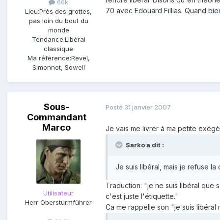
66k
70 avec Edouard Fillias. Quand bie
Lieu:
Près des grottes,
pas loin du bout du
monde
Tendance:
Libéral
classique
Ma référence:
Revel,
Simonnot, Sowell
Sous-
Posté
31 janvier 2007
Commandant
Marco
Je vais me livrer à ma petite exég
Sarko a dit :
Je suis libéral, mais je refuse la
Traduction: "je ne suis libéral que 
Utilisateur
c'est juste l'étiquette."
Herr Obersturmführer
Ca me rappelle son "je suis libéral m