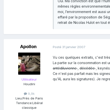
Oui. Ma conviction est que l’huma
mêmes règles environnementales
moi, l’environnement est aussi 
effaré par la proposition de Ség
retrait de Nicolas Hulot en tou
Apollon
Posté
31 janvier 2007
Vu ces quelques extraits, c'est très
La partie sur la consommation est 
antédiluvienne
,
décédée
, keynés
Ce n'est pas parfait mais les signes
qu'AL aura les signatures). Je regr
Utilisateur
Houdini
9,9k
Lieu:
Près de Paris
Tendance:
Libéral
classique