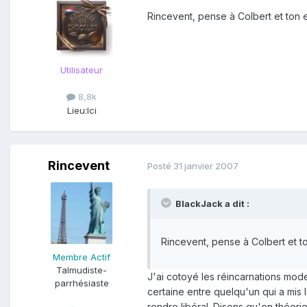
Rincevent, pense à Colbert et ton e
Utilisateur
8,8k
Lieu:
Ici
Rincevent
Posté
31 janvier 2007
BlackJack a dit :
Rincevent, pense à Colbert et to
Membre Actif
Talmudiste-
J'ai cotoyé les réincarnations moder
parrhésiaste
certaine entre quelqu'un qui a mis l
rendre libéral. Disons qu'en théori