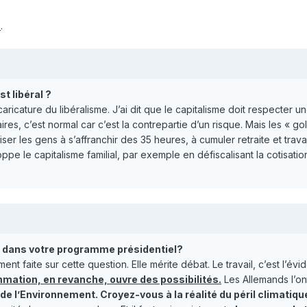
o
.
t libéral ?
a caricature du libéralisme. J’ai dit que le capitalisme doit respecter
ires, c’est normal car c’est la contrepartie d’un risque. Mais les « g
riser les gens à s’affranchir des 35 heures, à cumuler retraite et trav
e le capitalisme familial, par exemple en défiscalisant la cotisation
le dans votre programme présidentiel?
nt faite sur cette question. Elle mérite débat. Le travail, c’est l’évi
mation, en revanche, ouvre des possibilités.
Les Allemands l’ont
 de l’Environnement. Croyez-vous à la réalité du péril climatiqu