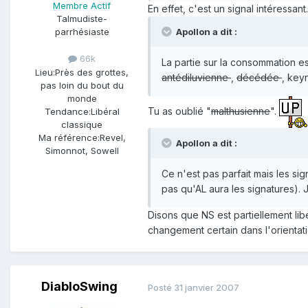
Membre Actif
En effet, c'est un signal intéressant.
Talmudiste-
parrhésiaste
Apollon a dit :
66k
La partie sur la consommation e
Lieu:
Près des grottes,
antédiluvienne
,
décédée
, key
pas loin du bout du
monde
Tu as oublié "
malthusienne
".
Tendance:
Libéral
classique
Ma référence:
Revel,
Apollon a dit :
Simonnot, Sowell
Ce n'est pas parfait mais les sig
pas qu'AL aura les signatures). 
Disons que NS est partiellement li
changement certain dans l'orientatio
DiabloSwing
Posté
31 janvier 2007