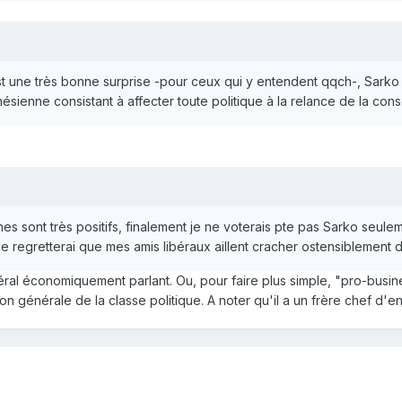
st une très bonne surprise -pour ceux qui y entendent qqch-, Sarko
nésienne consistant à affecter toute politique à la relance de la con
nes sont très positifs, finalement je ne voterais pte pas Sarko seulem
Je regretterai que mes amis libéraux aillent cracher ostensiblement d
béral économiquement parlant. Ou, pour faire plus simple, "pro-busin
n générale de la classe politique. A noter qu'il a un frère chef d'en