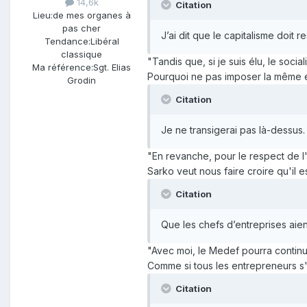
14,6k
Citation
Lieu:
de mes organes à
pas cher
J’ai dit que le capitalisme doit 
Tendance:
Libéral
classique
"Tandis que, si je suis élu, le soci
Ma référence:
Sgt. Elias
Pourquoi ne pas imposer la même é
Grodin
Citation
Je ne transigerai pas là-dessus.
"En revanche, pour le respect de l'é
Sarko veut nous faire croire qu'il 
Citation
Que les chefs d’entreprises aient
"Avec moi, le Medef pourra continue
Comme si tous les entrepreneurs s'a
Citation