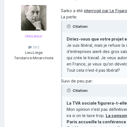
Sarko a été
interrogé par Le Figar
La perle:
Citation
Utilisateur
Diriez-vous que votre projet es
Je suis libéral, mais je refuse l
882
d’entreprises aient des gros sala
Lieu:
Liège
qui crée le travail. Je veux auto
Tendance:
Minarchiste
en France, je veux qu’on développ
Tout cela n’est-il pas libéral?
Suivi de peu par:
Citation
La TVA sociale figurera-t-el
Mon opinion n’est pas définitiveme
ira si on le taxe trop.
La consom
Paris accueille la conférence