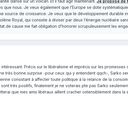
nité danse sur un volcan. Et il faut agir maintenant.
Je propose de 
 que nous. Je veux également que l’Europe se dote systématiqueme
une source de croissance. Je veux que le développement durable irri
olène Royal, qui consiste à diviser par deux l’énergie nucléaire sa
t état de cause me fait obligation d’honorer scrupuleusement les en
 intéressant. Précis sur le libéralisme et imprécis sur les promesses c
une très bonne surprise -pour ceux qui y entendent qqch-, Sarko se
ienne consistant à affecter toute politique à la relance de la consom
 sont très positifs, finalement je ne voterais pte pas Sarko seulement
etterai que mes amis libéraux aillent cracher ostensiblement dans la s