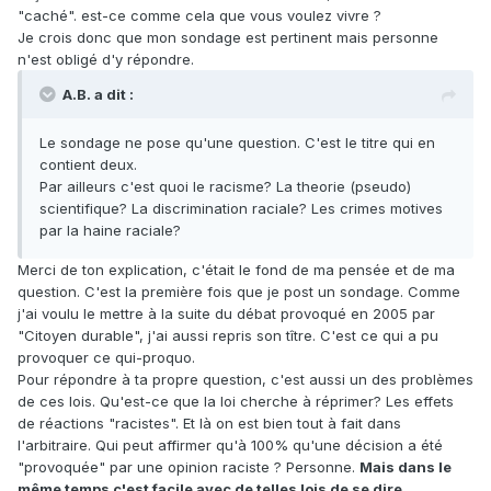
"caché". est-ce comme cela que vous voulez vivre ?
Je crois donc que mon sondage est pertinent mais personne
n'est obligé d'y répondre.
A.B. a dit :
Le sondage ne pose qu'une question. C'est le titre qui en
contient deux.
Par ailleurs c'est quoi le racisme? La theorie (pseudo)
scientifique? La discrimination raciale? Les crimes motives
par la haine raciale?
Merci de ton explication, c'était le fond de ma pensée et de ma
question. C'est la première fois que je post un sondage. Comme
j'ai voulu le mettre à la suite du débat provoqué en 2005 par
"Citoyen durable", j'ai aussi repris son tître. C'est ce qui a pu
provoquer ce qui-proquo.
Pour répondre à ta propre question, c'est aussi un des problèmes
de ces lois. Qu'est-ce que la loi cherche à réprimer? Les effets
de réactions "racistes". Et là on est bien tout à fait dans
l'arbitraire. Qui peut affirmer qu'à 100% qu'une décision a été
"provoquée" par une opinion raciste ? Personne.
Mais dans le
même temps c'est facile avec de telles lois de se dire