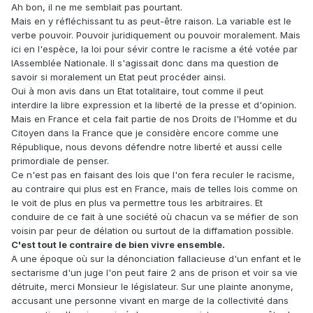
Ah bon, il ne me semblait pas pourtant.
Mais en y réfléchissant tu as peut-être raison. La variable est le
verbe pouvoir. Pouvoir juridiquement ou pouvoir moralement. Mais
ici en l'espèce, la loi pour sévir contre le racisme a été votée par
lAssemblée Nationale. Il s'agissait donc dans ma question de
savoir si moralement un Etat peut procéder ainsi.
Oui à mon avis dans un Etat totalitaire, tout comme il peut
interdire la libre expression et la liberté de la presse et d'opinion.
Mais en France et cela fait partie de nos Droits de l'Homme et du
Citoyen dans la France que je considère encore comme une
République, nous devons défendre notre liberté et aussi celle
primordiale de penser.
Ce n'est pas en faisant des lois que l'on fera reculer le racisme,
au contraire qui plus est en France, mais de telles lois comme on
le voit de plus en plus va permettre tous les arbitraires. Et
conduire de ce fait à une société où chacun va se méfier de son
voisin par peur de délation ou surtout de la diffamation possible.
C'est tout le contraire de bien vivre ensemble.
A une époque où sur la dénonciation fallacieuse d'un enfant et le
sectarisme d'un juge l'on peut faire 2 ans de prison et voir sa vie
détruite, merci Monsieur le législateur. Sur une plainte anonyme,
accusant une personne vivant en marge de la collectivité dans