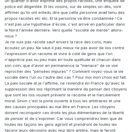
un quartier d'avoir exprimé des propos racistes, une enquête de
police est diligentée. Et les voisins, sur de simples on-dits, vont
affirmer qu'ils ont entedu dire que cette personne avait tenu des
propos racistes etc etc. Et la personne va être condamnée ! Ce
n'est pas une hypothèse d'école, c'est arrivé en particulier dans
le Nord l'année dernière. Vers quelle "société de merde" allons-
nous ?
Je ne suis pas raciste sauf envers la race des cons, mais
écoutez un peu. Ne vaut-il pas mieux ne pas avoir de lois contre
l'expression d'un racisme et vivre à coté de gens que l'on
n'apprécie pas ou peu mais en toute quiétude et chacun dans
son coin, que d'avoir en permanence la "menace" de se voir
reprocher des "pensées impures" ? Comment voyez-vous la vie
sociale dans l'un ou l'autre des cas ? Pour moi mon choix est fait.
La paix sociale et je l'affirme, ne reviendra en France qu'avec la
suppression des lois réprimant la manière de penser des citoyens
que sont les lois voulant prévenir le racisme et le harcèlement
moral. Sinon c'est la porte ouverte à tous les arbitraires et une
des causes principales au mal être en France. Les citoyens
doivent reconquérir ces droits les plus élémentaires de la liberté
de penser et de s'exprimer. Car vous comprendrez bien que de
toutes les façons les gens agiront et prendront de toutes les
façons leurs décisions avec leur libre arbitre, mais le feront