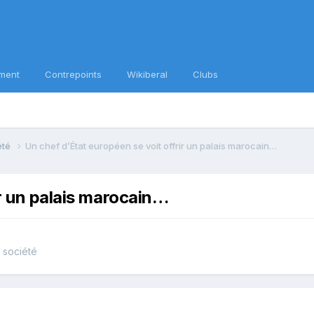
ment
Contrepoints
Wikiberal
Clubs
iété
Un chef d’État européen se voit offrir un palais marocain…
ir un palais marocain…
e société