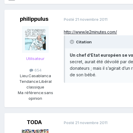
philippulus
Posté
21 novembre 2011
http://www.le2minutes.com/
Citation
Un chef d’Etat européen se voi
Utilisateur
secret, aurait été dévoilé par d
donateurs ; mais il s’agirait d’
654
de son bébé.
Lieu:
Casablanca
Tendance:
Libéral
classique
Ma référence:
sans
opinion
TODA
Posté
21 novembre 2011