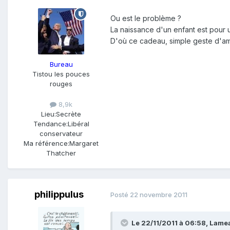
Ou est le problème ?
La naissance d'un enfant est pour u
D'où ce cadeau, simple geste d'ami
Bureau
Tistou les pouces
rouges
8,9k
Lieu:
Secrète
Tendance:
Libéral
conservateur
Ma référence:
Margaret
Thatcher
philippulus
Posté
22 novembre 2011
Le 22/11/2011 à 06:58, Lamead