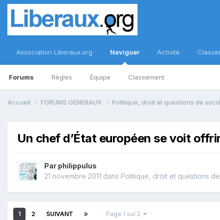
Association Liberaux.org
Naviguer
Activité
Classe
Forums
Règles
Équipe
Classement
Accueil
FORUMS GENERAUX
Politique, droit et questions de soc
Un chef d’État européen se voit offr
Par
philippulus
21 novembre 2011
dans
Politique, droit et questions d
1
2
SUIVANT
Page 1 sur 2