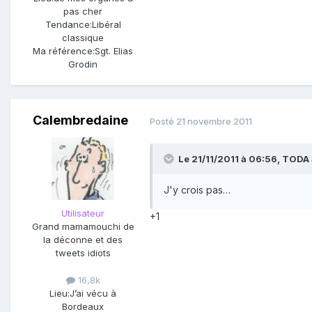
pas cher
Tendance:
Libéral
classique
Ma référence:
Sgt. Elias
Grodin
Calembredaine
Posté
21 novembre 2011
Le 21/11/2011 à 06:56, TODA a
J'y crois pas…
Utilisateur
+1
Grand mamamouchi de
la déconne et des
tweets idiots
16,8k
Lieu:
J’ai vécu à
Bordeaux