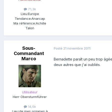
71,3k
Lieu:
Europe
Tendance:
Anarcap
Ma référence:
Achille
Talon
Sous-
Posté
21 novembre 2011
Commandant
Marco
Bernadette paraît un peu trop âgée
deux autres que j'ai oubliés.
Utilisateur
Herr Obersturmführer
14,6k
Lieu:
de mes organes à