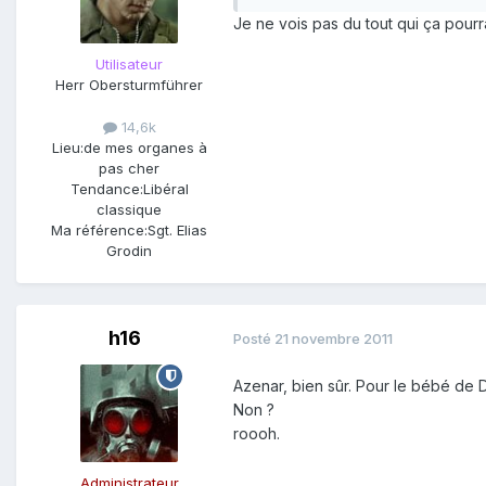
Je ne vois pas du tout qui ça pourr
Utilisateur
Herr Obersturmführer
14,6k
Lieu:
de mes organes à
pas cher
Tendance:
Libéral
classique
Ma référence:
Sgt. Elias
Grodin
h16
Posté
21 novembre 2011
Azenar, bien sûr. Pour le bébé de D
Non ?
roooh.
Administrateur