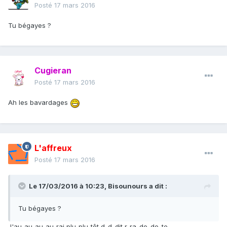
Posté
17 mars 2016
Tu bégayes ?
Cugieran
Posté
17 mars 2016
Ah les bavardages
L'affreux
Posté
17 mars 2016
Le 17/03/2016 à 10:23, Bisounours a dit :
Tu bégayes ?
J'au-au-au-au-rai plu-plu-tôt d-d-dit r-ra-do-do-te.