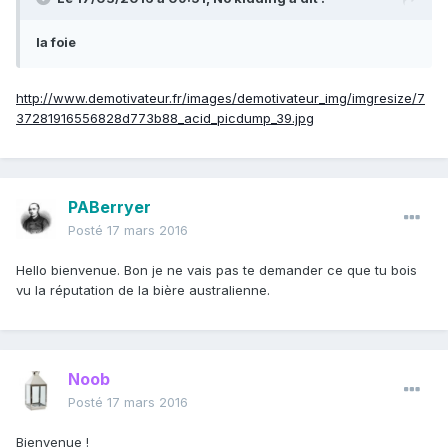
la foie
http://www.demotivateur.fr/images/demotivateur_img/imgresize/7
37281916556828d773b88_acid_picdump_39.jpg
PABerryer
Posté
17 mars 2016
Hello bienvenue. Bon je ne vais pas te demander ce que tu bois
vu la réputation de la bière australienne.
Noob
Posté
17 mars 2016
Bienvenue !