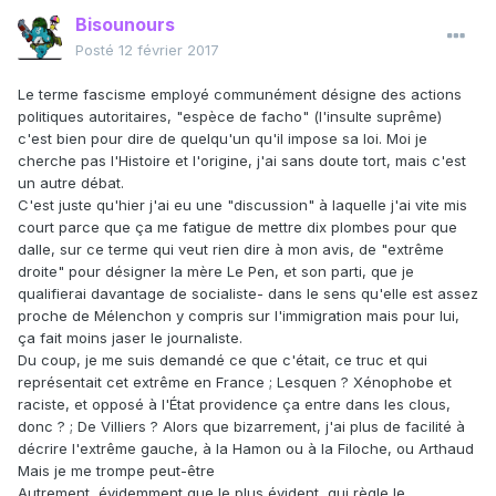
Bisounours
Posté
12 février 2017
Le terme fascisme employé communément désigne des actions
politiques autoritaires, "espèce de facho" (l'insulte suprême)
c'est bien pour dire de quelqu'un qu'il impose sa loi. Moi je
cherche pas l'Histoire et l'origine, j'ai sans doute tort, mais c'est
un autre débat.
C'est juste qu'hier j'ai eu une "discussion" à laquelle j'ai vite mis
court parce que ça me fatigue de mettre dix plombes pour que
dalle, sur ce terme qui veut rien dire à mon avis, de "extrême
droite" pour désigner la mère Le Pen, et son parti, que je
qualifierai davantage de socialiste- dans le sens qu'elle est assez
proche de Mélenchon y compris sur l'immigration mais pour lui,
ça fait moins jaser le journaliste.
Du coup, je me suis demandé ce que c'était, ce truc et qui
représentait cet extrême en France ; Lesquen ? Xénophobe et
raciste, et opposé à l'État providence ça entre dans les clous,
donc ? ; De Villiers ? Alors que bizarrement, j'ai plus de facilité à
décrire l'extrême gauche, à la Hamon ou à la Filoche, ou Arthaud
Mais je me trompe peut-être
Autrement, évidemment que le plus évident, qui règle le