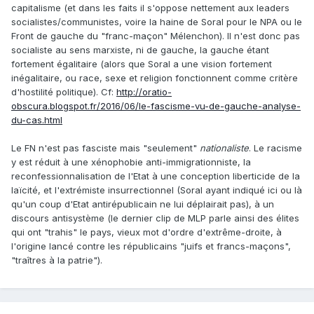
capitalisme (et dans les faits il s'oppose nettement aux leaders
socialistes/communistes, voire la haine de Soral pour le NPA ou le
Front de gauche du "franc-maçon" Mélenchon). Il n'est donc pas
socialiste au sens marxiste, ni de gauche, la gauche étant
fortement égalitaire (alors que Soral a une vision fortement
inégalitaire, ou race, sexe et religion fonctionnent comme critère
d'hostilité politique). Cf:
http://oratio-
obscura.blogspot.fr/2016/06/le-fascisme-vu-de-gauche-analyse-
du-cas.html
Le FN n'est pas fasciste mais "seulement"
nationaliste
. Le racisme
y est réduit à une xénophobie anti-immigrationniste, la
reconfessionnalisation de l'Etat à une conception liberticide de la
laïcité, et l'extrémiste insurrectionnel (Soral ayant indiqué ici ou là
qu'un coup d'Etat antirépublicain ne lui déplairait pas), à un
discours antisystème (le dernier clip de MLP parle ainsi des élites
qui ont "trahis" le pays, vieux mot d'ordre d'extrême-droite, à
l'origine lancé contre les républicains "juifs et francs-maçons",
"traîtres à la patrie").