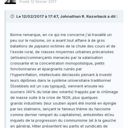
Posté
12 février 2017
Le 12/02/2017 à 17:47,
Johnathan R. Razorback
a dit :
Bonne remarque, en ce qui me concerne j'ai travaillé un
peu sur le nazisme, on a avant tout affaire à de gros
bataillons de
paysans
victimes de la chute des cours et de
l'exode rural, de classes moyennes urbaines précarisées
(artisans/commerçants menacés par la salarisation
croissante et la concentration monopolistique, petits
fonctionnaires et épargnants ruinés par
l'hyperinflation, intellectuels déclassés peinant à investir
leurs diplômes dans le système universitaire traditionnel
[Goebbels est un cas typique]), viennent ensuite les
ouvriers (40% du total des votants) frappés par le chômage
de masse suite à la crise de 1929, plus quelques
grands industriels (leur soutien ayant été monté en épingle
par les staliniens, lançant le fameux thème du fascisme
comme dernier rempart du capitalisme), antisémites et/ou
inquiets de la progression du communisme (et à la gauche
en général, Hitler présentent les partis et syndicats de