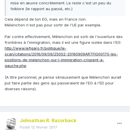
mise en œuvre concrètement. Le reste c'est un peu du
folklore (le rapport au passé, etc.)
Cela dépend de ton EG, mais en France non.
Mélenchon n'est pas pour sortir de l'UE par exemple.
Par contre effectivement, Mélenchon est sorti de l'ouverture des
frontières à l'immigration, mais il est une figure isolée dans l'EG:
http://www.lefigaro.fr/politique/le-
scan/citations/2016/09/09/25002-20160909ARTFIG00170-les-
positions-de-melenchon-sur-l-immigration-crispent-a-
gauche.php
(A titre personnel, je pense sérieusement que Mélenchon aurait
put faire partie des gens qui passeraient de l'EG à l'ED pour
diverses raisons).
Johnathan R. Razorback
Posté
12 février 2017