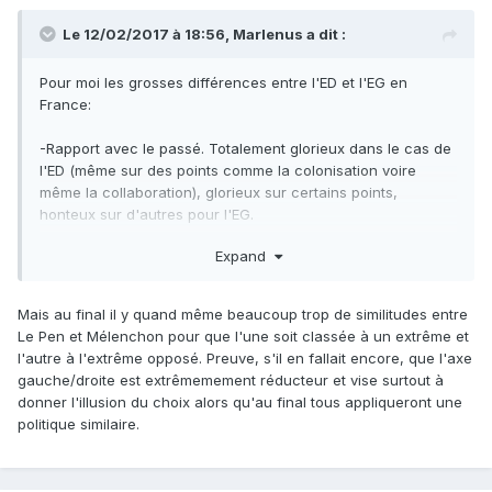
Le 12/02/2017 à 18:56,
Marlenus
a dit :
Pour moi les grosses différences entre l'ED et l'EG en
France:
-Rapport avec le passé. Totalement glorieux dans le cas de
l'ED (même sur des points comme la colonisation voire
même la collaboration), glorieux sur certains points,
honteux sur d'autres pour l'EG.
Expand
-Rapport avec les forces de l'ordre actuelles. Total soutien
pour l'ED (voir Marine qui supporte les policiers dans le cas
Théo), méfiance extrême de la part de l'EG (même si une
Mais au final il y quand même beaucoup trop de similitudes entre
fois au pouvoir, ils utiliserons leur service d'ordre).
Le Pen et Mélenchon pour que l'une soit classée à un extrême et
l'autre à l'extrême opposé. Preuve, s'il en fallait encore, que l'axe
-Français différent suivant ses origines ou pas. Marine s'est
gauche/droite est extrêmemement réducteur et vise surtout à
adoucit dans le discours sur ce point, pas du tout Marion et
donner l'illusion du choix alors qu'au final tous appliqueront une
en général le FN du sud.
politique similaire.
-Rapport avec la catholicisme. Nos racines pour l'ED, une
religion parmi les autres pour l'EG.