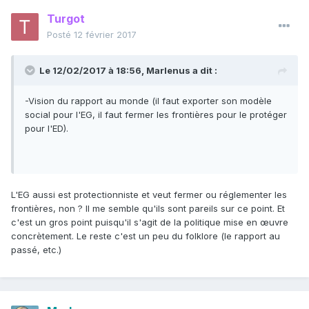
Turgot
-Vision du rapport au monde (il faut exporter son modèle
social pour l'EG, il faut fermer les frontières pour le protéger
Posté
12 février 2017
pour l'ED).
Le 12/02/2017 à 18:56,
Marlenus
a dit :
Avec tout ça, on voit bien qu'il y a des différences
-Vision du rapport au monde (il faut exporter son modèle
substantielles.
social pour l'EG, il faut fermer les frontières pour le protéger
Le gros point commun étant par contre leur vision que l'Etat
pour l'ED).
doit être fort et mettre aux pas les intérêts privés.
L'EG aussi est protectionniste et veut fermer ou réglementer les
frontières, non ? Il me semble qu'ils sont pareils sur ce point. Et
c'est un gros point puisqu'il s'agit de la politique mise en œuvre
concrètement. Le reste c'est un peu du folklore (le rapport au
passé, etc.)