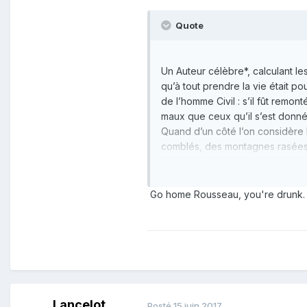
Quote
Un Auteur célèbre*, calculant l
qu’à tout prendre la vie était po
de l’homme Civil : s’il fût remon
maux que ceux qu’il s’est donné
Quand d’un côté l’on considère 
comblés, des montagnes rasées,
bâtiments énormes élevés sur la
avantages qui ont résulté de to
choses, et déplorer l’aveuglemen
Go home Rousseau, you're drunk.
toutes les misères dont il est sus
ROUSSEAU, Discours sur l’origin
Lancelot
Posté
15 juin 2017