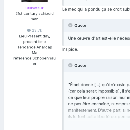
Utilisateur
Le mec qui a pondu ça se croit subti
21st century schizoid
man
Quote
23,7k
Lieu:
Present day,
Une œuvre d'art est-elle nécess
present time
Tendance:
Anarcap
Insipide.
Ma
référence:
Schopenhau
er
Quote
"Étant donné […] qu’il n’existe
(car cela serait impossible), il 
ce que leur propre raison leur in
ne pas être enchaîné, ni emprison
manifestement. D’autre part, si 
ils le font cette liberté qui per
réclament ; ne sachant pas que l
exécuter ces lois. La liberté d