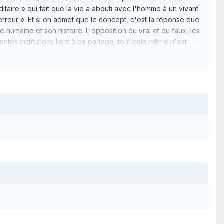
itaire » qui fait que la vie a abouti avec l'homme à un vivant
« erreur ». Et si on admet que le concept, c'est la réponse que
e humaine et son histoire. L'opposition du vrai et du faux, les
rentes institutions lient à ce partage, tout cela même n'est
re des sciences est discontinue, c'est-à-dire si on ne peut
ui ne libère jamais enfin et pour toujours la vérité, c'est
propre à la vie des hommes et au temps de l'espèce.