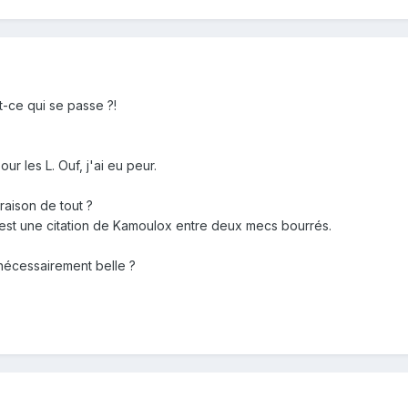
 ne sachant pas que les lois sont sans pouvoir pour les protéger s’il
ces lois. La liberté des sujets ne réside par conséquent que dans l
par exemple la liberté d’acheter, de vendre, et de conclure d’autres
ure, leur métier, d’éduquer leurs enfants comme ils le jugent convena
t-ce qui se passe ?!
 les L. Ouf, j'ai eu peur.
t-ce défendre ses intérêts ?
a culture ?
raison de tout ?
st ce qui est capable d'erreur. Et c'est peut-être à cette donnée ou 
'est une citation de Kamoulox entre deux mecs bourrés.
e l'anomalie traverse de part en part toute la biologie. À elle auss
qu'il faut demander compte de cette mutation singulière, de cette « er
nécessairement belle ?
 tout à fait à sa place, à un vivant voué à « errer » et destiné finale
ne à cet aléa, il faut convenir que l'erreur est à la racine de ce qui
e à l'un et à l'autre, les effets de pouvoir que les différentes société
se la plus tardive à cette possibilité d'erreur intrinsèque1 à la vie. 
 série de "corrections", comme une distribution nouvelle du vrai et 
r » constitue non pas l'oubli ou le retard d'une vérité, mais la dime
.