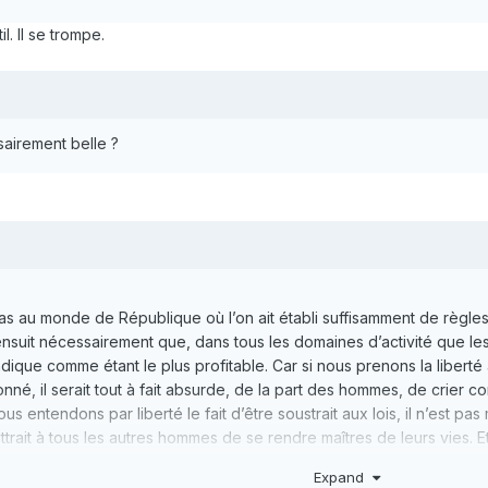
l. Il se trompe.
airement belle ?
 pas au monde de République où l’on ait établi suffisamment de règle
s’ensuit nécessairement que, dans tous les domaines d’activité que les
dique comme étant le plus profitable. Car si nous prenons la liberté 
né, il serait tout à fait absurde, de la part des hommes, de crier comm
nous entendons par liberté le fait d’être soustrait aux lois, il n’es
mettrait à tous les autres hommes de se rendre maîtres de leurs vies. 
es lois sont sans pouvoir pour les protéger s’il n’est pas un glaive 
Expand
es sujets ne réside par conséquent que dans les choses que le souv