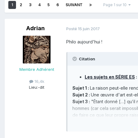
1
2
3
4
5
6
SUIVANT
Page 1 sur 10
Adrian
Posté
15 juin 2017
Philo aujourd'hui !
Citation
Membre Adhérent
Les sujets en SÉRIE ES
:
16,4k
Lieu:
-dit
Sujet 1 :
La raison peut-elle rend
Sujet 2 :
Une œuvre d'art est-el
Sujet 3 :
"Étant donné […] qu’il 
hommes (car cela serait impossib
de faire ce que leur propre rais
fait de ne pas être enchaîné, ni 
jouissent si manifestement. D’aut
réclamer comme ils le font cette