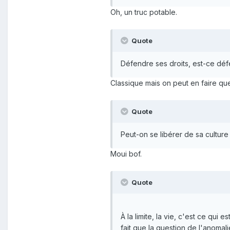
sous silence, par exemple la lib
Oh, un truc potable.
nourriture, leur métier, d’éduque
HOBBES,
Léviathan
(1651)
Quote
Défendre ses droits, est-ce déf
Classique mais on peut en faire qu
Quote
Peut-on se libérer de sa culture
Moui bof.
Quote
À la limite, la vie, c'est ce qu
fait que la question de l'anomal