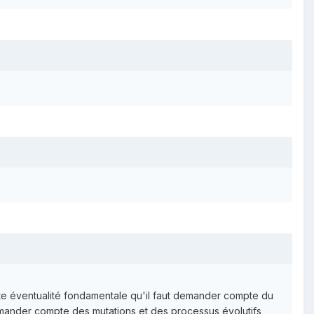
vec les autres ; de choisir leur résidence, leur genre de
 cette éventualité fondamentale qu'il faut demander compte du
t demander compte des mutations et des processus évolutifs