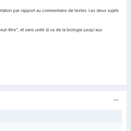
rtation par rapport au commentaire de textes. Les deux sujets
ut-être", et sans unité (il va de la biologie jusqu'aux
x sommes, a trouvé que la dernière surpassait l’autre de
urpris de sa conclusion ; il a tiré tous ses raisonnements de
uvé des résultats très différents, qu’il eût aperçu que l’homme
est pas sans peine que nous sommes parvenus à nous rendre si
ofondies, tant d’arts inventés ; tant de forces employées ;
 terres défrichées, des lacs creusés, des marais
 ; et que de l’autre on recherche avec un peu de méditation
’être frappé de l’étonnante disproportion qui règne entre
le vaine admiration de lui-même, le fait courir avec ardeur
de lui.