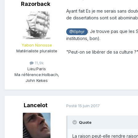
Razorback
Ayant fait Es je me serais sans do
Les sujets en SÉRIE L
:
de dissertations sont soit abominabl
Sujet 1 :
Suffit-il d'observer pou
: Je trouve pas que les S
@Elphyr
Sujet 2 :
Tout ce que j'ai le droit
institutions, bon).
Sujet 3 :
Un Auteur célèbre*, cal
Yabon Nonosse
beaucoup et qu’à tout prendre la
Matérialiste pluraliste
"Peut-on se libérer de sa culture ?" 
la constitution de l’homme Civil 
n’a guère de maux que ceux qu’i
11,9k
malheureux. Quand d’un côté l’o
Lieu:
Paris
des abîmes comblés, des montag
Ma référence:
Holbach,
desséchés, des bâtiments énorme
John Kekes
les vrais avantages qui ont rés
ces choses, et déplorer l’aveugl
après toutes les misères dont il 
Lancelot
Posté
15 juin 2017
ROUSSEAU, Discours sur l’origin
Quote
La raison peut-elle rendre raiso