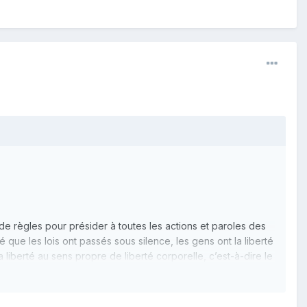
de règles pour présider à toutes les actions et paroles des
 que les lois ont passés sous silence, les gens ont la liberté
 liberté au sens propre de liberté corporelle, c’est-à-dire le
ier comme ils le font pour obtenir cette liberté dont ils
is, il n’est pas moins absurde de la part des hommes de
es de leurs vies. Et cependant, aussi absurde que ce soit,