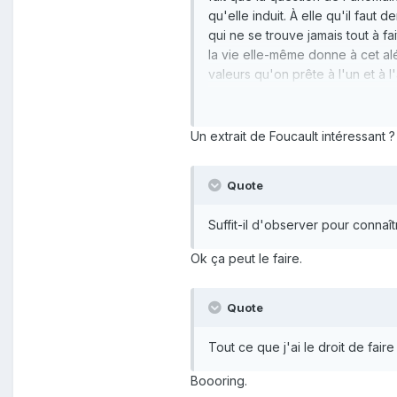
qu'elle induit. À elle qu'il faut
qui ne se trouve jamais tout à fa
la vie elle-même donne à cet aléa
valeurs qu'on prête à l'un et à l
peut-être que la réponse la plus 
l'analyser que comme une série d
que, là encore, l' « erreur » co
Un extrait de Foucault intéressant ?
FOUCAULT,
Dits et Ecrits
(1978)
Quote
Suffit-il d'observer pour connaît
Ok ça peut le faire.
Quote
Tout ce que j'ai le droit de faire 
Boooring.