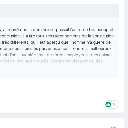
, a trouvé que la dernière surpassait l’autre de beaucoup et
onclusion ; il a tiré tous ses raisonnements de la constitution
ts très différents, qu’il eût aperçu que l’homme n’a guère de
peine que nous sommes parvenus à nous rendre si malheureux.
nt d’arts inventés ; tant de forces employées ; des abîmes
frichées, des lacs creusés, des marais desséchés, des
tre on recherche avec un peu de méditation les vrais
ppé de l’étonnante disproportion qui règne entre ces
aine admiration de lui-même, le fait courir avec ardeur après
3