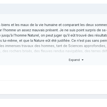
es biens et les maux de la vie humaine et comparant les deux sommes
ur l’homme un assez mauvais présent. Je ne suis point surpris de sa c
té jusqu’à l’homme Naturel, on peut juger qu’il eût trouvé des résulta
s lui-même, et que la Nature eût été justifiée. Ce n’est pas sans 
les immenses travaux des hommes, tant de Sciences approfondies, ta
 des rochers brisés, des fleuves rendus navigables, des terres dé
 terre, la mer couverte de Vaisseaux et de Matelots ; et que de l’au
Expand
ut cela pour le bonheur de l’espèce humaine, on ne peut qu’être fra
t de l’homme qui, pour nourrir son fol orgueil et je ne sais quelle v
ceptible et que la bienfaisante nature avait pris soin d’écarter de lui.
e et les fondements de l’inégalité parmi les hommes, 1755.