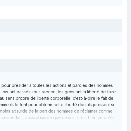
s pour présider à toutes les actions et paroles des hommes
 lois ont passés sous silence, les gens ont la liberté de faire
au sens propre de liberté corporelle, c’est-à-dire le fait de
e ils le font pour obtenir cette liberté dont ils jouissent si
t pas moins absurde de la part des hommes de réclamer comme
Et cependant, aussi absurde que ce soit, c'est bien ce qu’ils
entre les mains d’un homme (ou de plusieurs), pour faire
erain, en réglementant les actions des hommes, a passées