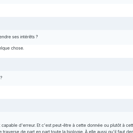
erté d’acheter, de vendre, et de conclure d’autres contrats les uns a
r leurs enfants comme ils le jugent convenable et ainsi de suite."
endre ses intérêts ?
elque chose.
 ?
i est capable d'erreur. Et c'est peut-être à cette donnée ou plutôt à
ie traverse de part en part toute la biologie. À elle aussi qu'il fau