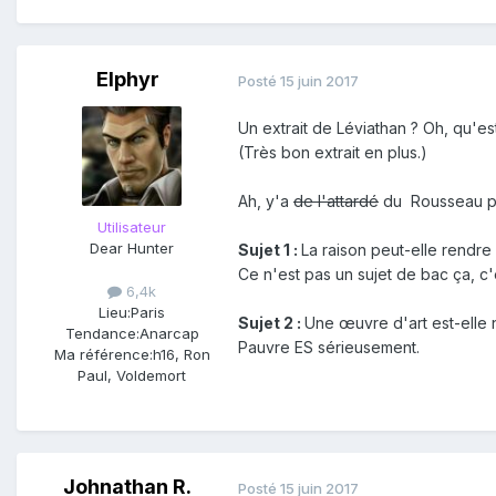
c'est bien ce qu’ils réclament ;
plusieurs), pour faire exécuter 
hommes, a passées sous silence, 
Elphyr
Posté
15 juin 2017
résidence, leur genre de nourrit
HOBBES,
Léviathan
(1651)
Un extrait de Léviathan ? Oh, qu'es
(Très bon extrait en plus.)
Les sujets en SÉRIE S
:
Ah, y'a
de l'attardé
du Rousseau pour
Sujet 1 :
Défendre ses droits, es
Utilisateur
Sujet 2 :
Peut-on se libérer de s
Dear Hunter
Sujet 1 :
La raison peut-elle rendre 
Sujet 3 :
À la limite, la vie, c'e
Ce n'est pas un sujet de bac ça, c
compte du fait que la question d
6,4k
Lieu:
Paris
évolutifs qu'elle induit. À elle 
Sujet 2 :
Une œuvre d'art est-elle 
Tendance:
Anarcap
un vivant qui ne se trouve jamais
Pauvre ES sérieusement.
Ma référence:
h16, Ron
réponse que la vie elle-même don
Paul, Voldemort
et du faux, les valeurs qu'on prêt
même n'est peut-être que la répon
ne peut l'analyser que comme une
c'est que, là encore, l' « erreu
Johnathan R.
FOUCAULT,
Dits et Ecrits
(1978)
Posté
15 juin 2017