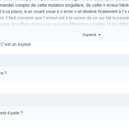
 demander compte de cette mutation singulière, de cette « erreur héréd
it à sa place, à un vivant voué à « errer » et destiné finalement à l'
, il faut convenir que l'erreur est à la racine de ce qui fait la pensé
'autre, les effets de pouvoir que les différentes sociétés et les diffé
tardive à cette possibilité d'erreur intrinsèque1 à la vie. Si l'histoi
Expand
e "corrections", comme une distribution nouvelle du vrai et du faux q
nstitue non pas l'oubli ou le retard d'une vérité, mais la dimension 
 C'est un exploit.
.
re ?
est-il juste ?