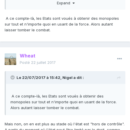
Expand
Cherchez pas, l'anarcapie est vouée à donner naissance à
des Etats à long terme.
A ce compte-là, les Etats sont voués à obtenir des monopoles
sur tout et n'importe quoi en usant de la force. Alors autant
laisser tomber le combat.
Wheat
Posté
22 juillet 2017
Le 22/07/2017 à 15:42,
Nigel
a dit :
A ce compte-là, les Etats sont voués à obtenir des
monopoles sur tout et n'importe quoi en usant de la force.
Alors autant laisser tomber le combat.
Mais non, on en est plus au stade où l'état est "hors de contrôle".
A partir du moment où l'état peut être limité par le droit, comme