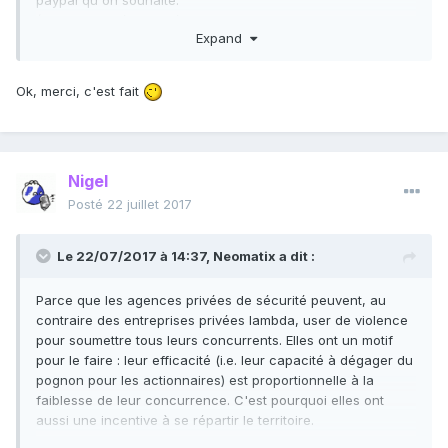
paypal qu'on souhaite.
(J'en ai profité pour découvrir ça today, avec 0 frais.
Expand
Sympa).
Ok, merci, c'est fait
Nigel
Posté
22 juillet 2017
Le 22/07/2017 à 14:37,
Neomatix
a dit :
Parce que les agences privées de sécurité peuvent, au
contraire des entreprises privées lambda, user de violence
pour soumettre tous leurs concurrents. Elles ont un motif
pour le faire : leur efficacité (i.e. leur capacité à dégager du
pognon pour les actionnaires) est proportionnelle à la
faiblesse de leur concurrence. C'est pourquoi elles ont
aussi une incentive à se répartir le territoire.