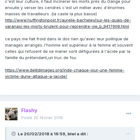
c'est leur culture, il faut incinérer les morts près du Gange pour
ensuite y verser les cendres c'est un métier avec d'énormes
masses de travailleurs .(la caste la plus basse)
http://www.huffingtonpost.fr/aurelie-bacheley/sur-les-quais-de-
varanasi-les-morts-brulent-pour-reprendre-vie_b_9417908.html
ce pays me fait froid dans le dos rien qu'avec leur politique de
mariages arrangés..l'homme est supérieur à la femme et souvent
celles qui refusent de se marier sont défigurées à l'acide par la
famille du prétendant,un truc de fou
https://www.delitdimages.org/inde-chaque-jour-une-femme-
victime-dune-attaque-a-lacide/
Flashy
Posté
20 février 2018
Le 20/02/2018 à 16:59,
biwi
a dit :