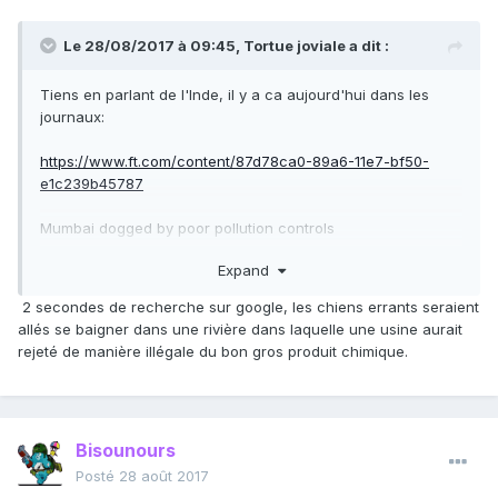
Le 28/08/2017 à 09:45,
Tortue joviale
a dit :
Tiens en parlant de l'Inde, il y a ca aujourd'hui dans les
journaux:
https://www.ft.com/content/87d78ca0-89a6-11e7-bf50-
e1c239b45787
Mumbai dogged by poor pollution controls
Environmental activists sound alarm after blue dogs roam
Expand
city’s outskirts
2 secondes de recherche sur google, les chiens errants seraient
allés se baigner dans une rivière dans laquelle une usine aurait
rejeté de manière illégale du bon gros produit chimique.
Bisounours
Posté
28 août 2017