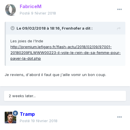
FabriceM
Posté
9 février 2018
Le 09/02/2018 à 18:16,
Frenhofer
a dit :
Les joies de l'Inde
http://premium.lefigaro.fr/flash-actu/2018/02/09/97001-
20180209FILWWW00223-il-vole-le-rein-de-sa-femme-pour-
payer-la-dot.php
Je reviens, d'abord il faut que j'aille vomir un bon coup.
2 weeks later...
Tramp
Posté
19 février 2018