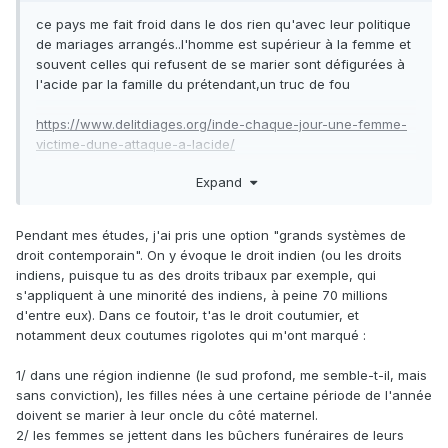
ce pays me fait froid dans le dos rien qu'avec leur politique
de mariages arrangés..l'homme est supérieur à la femme et
souvent celles qui refusent de se marier sont défigurées à
l'acide par la famille du prétendant,un truc de fou
https://www.delitdiages.org/inde-chaque-jour-une-femme-
victime-dune-attaque-a-lacide/
Expand
Pendant mes études, j'ai pris une option "grands systèmes de
droit contemporain". On y évoque le droit indien (ou les droits
indiens, puisque tu as des droits tribaux par exemple, qui
s'appliquent à une minorité des indiens, à peine 70 millions
d'entre eux). Dans ce foutoir, t'as le droit coutumier, et
notamment deux coutumes rigolotes qui m'ont marqué :
1/ dans une région indienne (le sud profond, me semble-t-il, mais
sans conviction), les filles nées à une certaine période de l'année
doivent se marier à leur oncle du côté maternel.
2/ les femmes se jettent dans les bûchers funéraires de leurs