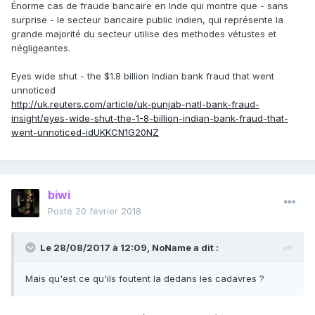
Énorme cas de fraude bancaire en Inde qui montre que - sans
surprise - le secteur bancaire public indien, qui représente la
grande majorité du secteur utilise des methodes vétustes et
négligeantes.
Eyes wide shut - the $1.8 billion Indian bank fraud that went
unnoticed
http://uk.reuters.com/article/uk-punjab-natl-bank-fraud-
insight/eyes-wide-shut-the-1-8-billion-indian-bank-fraud-that-
went-unnoticed-idUKKCN1G20NZ
biwi
Posté
20 février 2018
Le 28/08/2017 à 12:09,
NoName
a dit :
Mais qu'est ce qu'ils foutent la dedans les cadavres ?