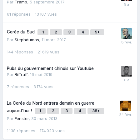
Par
Tramp
,
5 septembre 2017
61
réponses
13 107
vues
Corée du Sud
1
2
3
4
5
Par
Stephdumas
,
11 mars 2017
144
réponses
21 619
vues
Pubs du gouvernement chinois sur Youtube
Par
Riffraff
,
16 mai 2019
7
réponses
3 174
vues
La Corée du Nord entrera demain en guerre
aujourd'hui !
1
2
3
4
38
Par
Fenster
,
30 mars 2013
1 138
réponses
174 023
vues