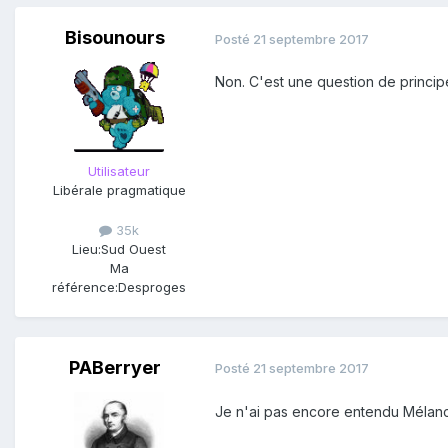
Bisounours
Posté
21 septembre 2017
Non. C'est une question de princi
Utilisateur
Libérale pragmatique
35k
Lieu:
Sud Ouest
Ma
référence:
Desproges
PABerryer
Posté
21 septembre 2017
Je n'ai pas encore entendu Mélancho