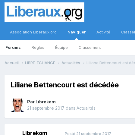
Association Liberaux.org
Naviguer
Activité
Classe
Forums
Règles
Équipe
Classement
Accueil
LIBRE-ECHANGE
Actualités
Liliane Bettencourt est d
Liliane Bettencourt est décédée
Par
Librekom
21 septembre 2017
dans
Actualités
Librekom
Posté
21 septembre 2017