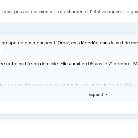
itiers vont pouvoir commencer a s'echarper, et l'etat va pouvoir se g
du groupe de cosmétiques L'Oréal, est décédée dans la nuit de merc
.
e cette nuit à son domicile. Elle aurait eu 95 ans le 21 octobre.
t encore considérée comme la femme la plus riche du monde (14e a
s.
Expand
 quelques instants.