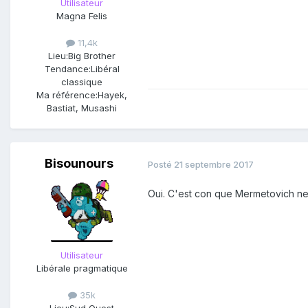
Utilisateur
Magna Felis
11,4k
Lieu:
Big Brother
Tendance:
Libéral
classique
Ma référence:
Hayek,
Bastiat, Musashi
Bisounours
Posté
21 septembre 2017
Oui. C'est con que Mermetovich ne s
Utilisateur
Libérale pragmatique
35k