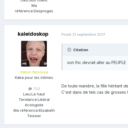
Lieu:
Sud Ouest
Ma
référence:
Desproges
kaleidoskop
Posté
21 septembre 2017
Citation
son fric devrait aller au PEUPLE
Yabon Nonosse
Kaka pour les intimes
De toute manière, la fille héritant
702
C'est dans de tels cas de grosses 
Lieu:
La haut
Tendance:
Libéral
écologiste
Ma référence:
Elizabeth
Teissier