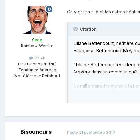
Ca y est sa fille et les autres hér
Citation
Sage
Liliane Bettencourt, héritière 
Rainbow Warrior
Françoise Bettencourt Meyers
29,4k
Lieu:
Eindhoven (NL)
"Liliane Bettencourt est décédé
Tendance:
Anarcap
Meyers dans un communiqué.
Ma référence:
Rothbard
La milliardaire française étai
par le magazine Forbes en mar
Complément d'information dans
Bisounours
Posté
21 septembre 2017