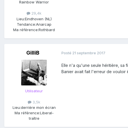
Rainbow Warrior
29,4k
Lieu:
Eindhoven (NL)
Tendance:
Anarcap
Ma référence:
Rothbard
GilliB
Posté
21 septembre 2017
Elle n'a qu'une seule héritière, sa 
Banier avait fait l'erreur de vouloir 
Utilisateur
3,5k
Lieu:
derrière mon écran
Ma référence:
Liberal-
traître