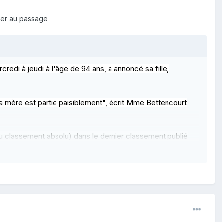
aver au passage
redi à jeudi à l'âge de 94 ans, a annoncé sa fille,
 Ma mère est partie paisiblement", écrit Mme Bettencourt
u classement absolu) dans le dernier classement publié