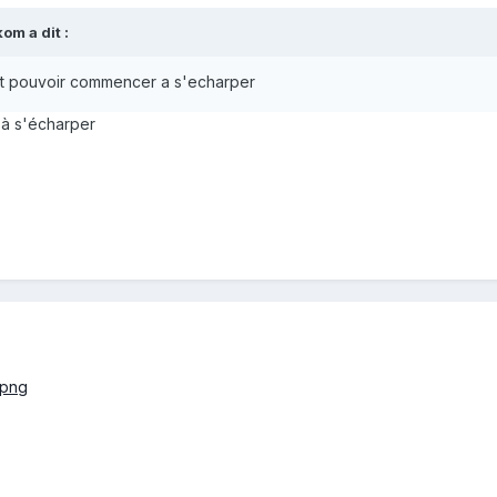
kom
a dit :
 vont pouvoir commencer a s'echarper
r à s'écharper