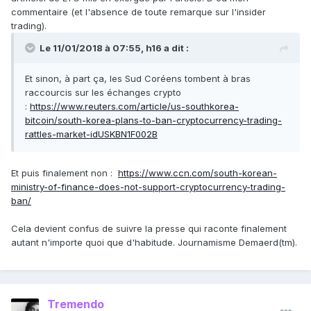
commentaire (et l'absence de toute remarque sur l'insider
trading).
Le 11/01/2018 à 07:55,
h16
a dit :
Et sinon, à part ça, les Sud Coréens tombent à bras
raccourcis sur les échanges crypto
:
https://www.reuters.com/article/us-southkorea-
bitcoin/south-korea-plans-to-ban-cryptocurrency-trading-
rattles-market-idUSKBN1F002B
Et puis finalement non :
https://www.ccn.com/south-korean-
ministry-of-finance-does-not-support-cryptocurrency-trading-
ban/
Cela devient confus de suivre la presse qui raconte finalement
autant n'importe quoi que d'habitude. Journamisme Demaerd(tm).
Tremendo