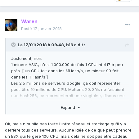
Waren
Posté
17 janvier 2018
Le 17/01/2018 à 09:48,
h16
a dit :
Justement, non.
1 mineur ASIC, c'est 1.000.000 de fois 1 CPU intel i7 à peu
près. [ un CPU fait dans les MHash/s, un mineur S9 fait
dans les THash/s ]
Les 2.5 millions de serveurs Google, ça doit représenter
peut-être 10 millions de CPU. Mettons 20. S'ils ne faisaient
que hash256, ça représenterait une vingtaine, disons une
quarantaine de mineurs S9 dernière génération.
Expand
Bitmain doit avoir des milliers de S9. Je vous laisse méditer
l'efficacité du truc.
Ok, mais n'oublie pas toute l'infra réseau et stockage qu'il y a
derrière tous ces serveurs. Aucune idée de ce que peut prendre
un ESX qui te gère 100 CPU, mais cela ne doit pas être cadeau