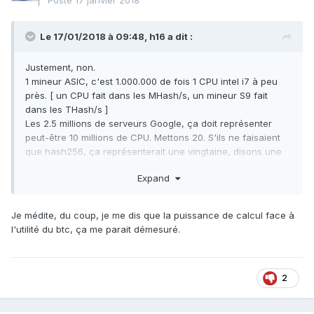
Posté
17 janvier 2018
Le 17/01/2018 à 09:48,
h16
a dit :
Justement, non.
1 mineur ASIC, c'est 1.000.000 de fois 1 CPU intel i7 à peu
près. [ un CPU fait dans les MHash/s, un mineur S9 fait
dans les THash/s ]
Les 2.5 millions de serveurs Google, ça doit représenter
peut-être 10 millions de CPU. Mettons 20. S'ils ne faisaient
que hash256, ça représenterait une vingtaine, disons une
quarantaine de mineurs S9 dernière génération.
Expand
Bitmain doit avoir des milliers de S9. Je vous laisse méditer
l'efficacité du truc.
Je médite, du coup, je me dis que la puissance de calcul face à
l'utilité du btc, ça me parait démesuré.
2