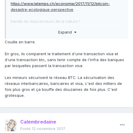
https://www.letemps.ch/economie/2017/11/12/bitcoin-
desastre-ecologique-perspective
bande de massacreurs de la nature !
Expand
Bitcoin a le vent en poupe actuellement, en infos dans les
Couille en barre.
msm
, ça n'arrête pas. Est ce que c'est bon signe ? Ou pas ?
En gros, ils comparent le traitement d'une transaction visa et
d'une transaction btc, sans tenir compte de l'infra des banques
par lesquelles passent la transaction visa.
Les mineurs sécurisent le réseau BTC. La sécurisation des
réseaux interbancaires, bancaires et visa, c'est des milliers de
fois plus gros et ça bouffe des douzaines de fois plus. C'est
grotesque.
Calembredaine
Posté
12 novembre 2017