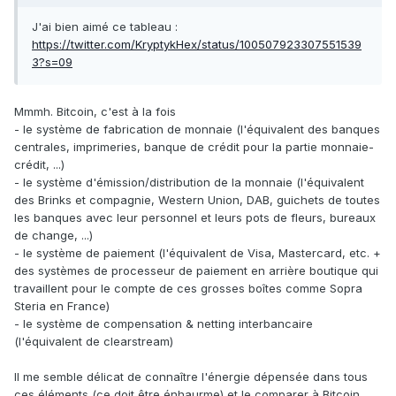
J'ai bien aimé ce tableau
:
https://twitter.com/KryptykHex/status/100507923307551539
3?s=09
Mmmh. Bitcoin, c'est à la fois
- le système de fabrication de monnaie (l'équivalent des banques
centrales, imprimeries, banque de crédit pour la partie monnaie-
crédit, ...)
- le système d'émission/distribution de la monnaie (l'équivalent
des Brinks et compagnie, Western Union, DAB, guichets de toutes
les banques avec leur personnel et leurs pots de fleurs, bureaux
de change, ...)
- le système de paiement (l'équivalent de Visa, Mastercard, etc. +
des systèmes de processeur de paiement en arrière boutique qui
travaillent pour le compte de ces grosses boîtes comme Sopra
Steria en France)
- le système de compensation & netting interbancaire
(l'équivalent de clearstream)
Il me semble délicat de connaître l'énergie dépensée dans tous
ces éléments (ce doit être énhaurme) et le comparer à Bitcoin