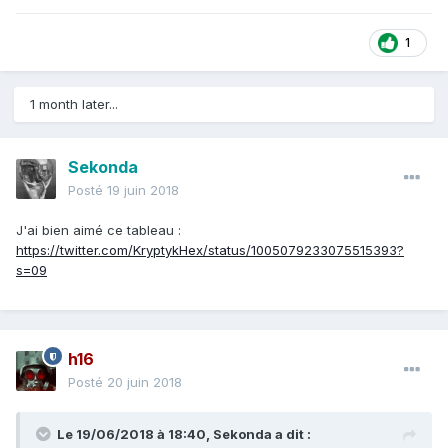
1
1 month later...
Sekonda
Posté
19 juin 2018
J'ai bien aimé ce tableau
:
https://twitter.com/KryptykHex/status/1005079233075515393?
s=09
h16
Posté
20 juin 2018
Le 19/06/2018 à 18:40,
Sekonda
a dit :