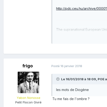
http://pdc.ceu.hu/archive/00001
The supranational European Unio
the Czech Republic, the Europea
What will be the sense of electi
goes beyond the guarantee of an i
Only the free exchange is a relat
frigo
Posté
16 janvier 2018
of the others. In a supranational
of affairs has always led to serio
Le 16/01/2018 à 18:09,
POE
a
It is beyond doubt that the mem
Until the European Union
les mots de Diogène
Yabon Nonosse
transforms into a free trade are
Tu me fais de l'ombre ?
Petit Flocon Givré
sovereignty and promote liberal 