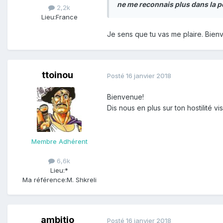
ne me reconnais plus dans la po
2,2k
Lieu:
France
Je sens que tu vas me plaire. Bie
ttoinou
Posté
16 janvier 2018
Bienvenue!
Dis nous en plus sur ton hostilité vis
Membre Adhérent
6,6k
Lieu:
*
Ma référence:
M. Shkreli
ambitio
Posté
16 janvier 2018