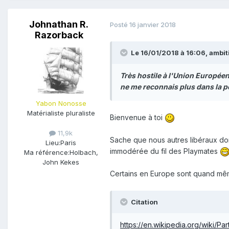
Johnathan R.
Posté
16 janvier 2018
Razorback
Le 16/01/2018 à 16:06,
ambit
Très hostile à l'Union Européenn
ne me reconnais plus dans la po
Yabon Nonosse
Matérialiste pluraliste
Bienvenue à toi
11,9k
Sache que nous autres libéraux domi
Lieu:
Paris
immodérée du fil des Playmates
Ma référence:
Holbach,
John Kekes
Certains en Europe sont quand mê
Citation
https://en.wikipedia.org/wiki/Pa