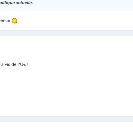
litique actuelle.
nvenue
 à vis de l'U€ !