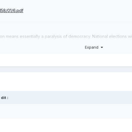
158/01/6.pdf
n means essentially a paralysis of democracy. National elections wi
n representation will remain average.
Expand
ons if the crucial regulatory and fiscal parameters are set in Bruss
ndividual’s right to life and property is a violation of such rights.
ionship that is advantageous for both parties. Political redistributi
 European Union, individual rights of some nations will be sacrificed 
us international conflicts.
 dit :
bership of the Czech Republic in the European Union would weaken i
a based on voluntary cooperation, the advocates of liberty will have o
principles within the Czech Republic.