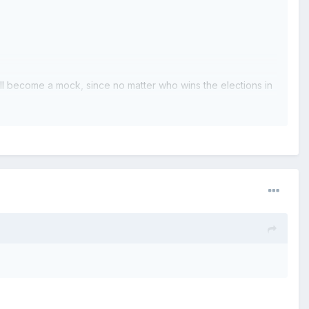
ll become a mock, since no matter who wins the elections in
els? Third, we are aware that any government measure that
on and regulation is always advantageous for ones at the cost
to those of other nations. And throughout history, such state
ndividual freedom and brings more socialism to this country.
nly one rational alternative: to preserve national