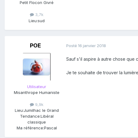
Petit Flocon Givré
3,7k
Lieu:
sud
POE
Posté
16 janvier 2018
Sauf s'il aspire à autre chose que 
Je te souhaite de trouver la lumiè
Utilisateur
Misanthrope Humaniste
9,9k
Lieu:
Jumilhac le Grand
Tendance:
Libéral
classique
Ma référence:
Pascal