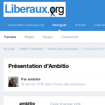
Association Liberaux.org
Naviguer
Activité
Classe
Forums
Règles
Équipe
Classement
Accueil
LIBRE-ECHANGE
Forum des nouveaux
Présentation d
Présentation d'Ambitio
Par
ambitio
16 janvier 2018
dans
Forum des nouveaux
ambitio
Posté
16 janvier 2018