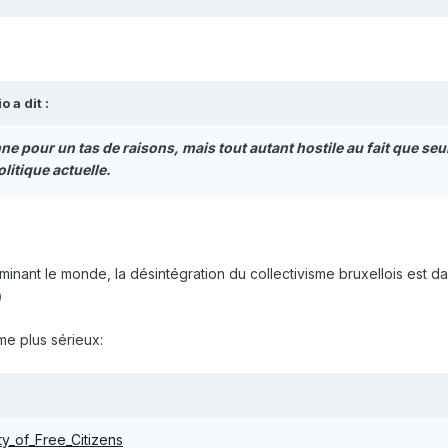
io
a dit :
e pour un tas de raisons, mais tout autant hostile au fait que seuls
litique actuelle.
nant le monde, la désintégration du collectivisme bruxellois est dans
me plus sérieux:
rty_of_Free_Citizens