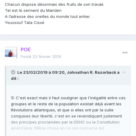
Chacun dispose désormais des fruits de son travail.
Tel est le serment du Manden
A l’adresse des oreilles du monde tout entier.
Youssouf Tata Cissé
POE
Posté
23 février 2019
Le 23/02/2019 à 09:20,
Johnathan R. Razorback
a
dit :
1): C'est exact mais il faut souligner que l'inégalité entre ces
groupes et le reste de la population existait déjà avant les
Révolutions atlantiques, et que si elles ont par la suite
conquises leur liberté, c'est en se revendiquant justement
des principes proclamées par la DDHC ou la Constitution
américaine. Même chose en ce qui concerne les
décolonisations (de l'Indochine en particulier).