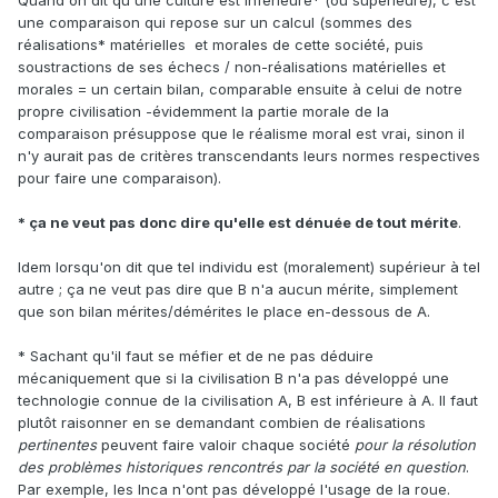
Quand on dit qu'une culture est inférieure* (ou supérieure), c'est
une comparaison qui repose sur un calcul (sommes des
réalisations* matérielles et morales de cette société, puis
soustractions de ses échecs / non-réalisations matérielles et
morales = un certain bilan, comparable ensuite à celui de notre
propre civilisation -évidemment la partie morale de la
comparaison présuppose que le réalisme moral est vrai, sinon il
n'y aurait pas de critères transcendants leurs normes respectives
pour faire une comparaison).
* ça ne veut pas donc dire qu'elle est dénuée de tout mérite
.
Idem lorsqu'on dit que tel individu est (moralement) supérieur à tel
autre ; ça ne veut pas dire que B n'a aucun mérite, simplement
que son bilan mérites/démérites le place en-dessous de A.
* Sachant qu'il faut se méfier et de ne pas déduire
mécaniquement que si la civilisation B n'a pas développé une
technologie connue de la civilisation A, B est inférieure à A. Il faut
plutôt raisonner en se demandant combien de réalisations
pertinentes
peuvent faire valoir chaque société
pour la résolution
des problèmes historiques rencontrés par la société en question
.
Par exemple, les Inca n'ont pas développé l'usage de la roue.