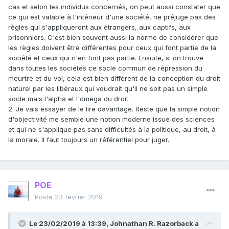
paresseux et de lire davantage qu'un extrait de Cicéron
cas et selon les individus concernés, on peut aussi constater que
avant de conclure qu'il est incapable de donner un
contenu
ce qui est valable à l'intérieur d'une société, ne préjuge pas des
à l'idée de loi naturelle.
règles qui s'appliqueront aux étrangers, aux captifs, aux
prisonniers. C'est bien souvent aussi la norme de considérer que
Et de toute façon, si c'était le cas, ce serait une limite à la
les règles doivent être différentes pour ceux qui font partie de la
pertinence de Cicéron, mais ça ne change pas qu'il y a une
société et ceux qui n'en font pas partie. Ensuite, si on trouve
différence philosophique fondamentale entre ceux qui
dans toutes les sociétés ce socle commun de répression du
pensent que le Bien est objectif (philosophes grecs ou
meurtre et du vol, cela est bien différent de la conception du droit
romains, chrétiens, jusnaturalistes libéraux athées comme
naturel par les libéraux qui voudrait qu'il ne soit pas un simple
Holbach ou Ayn Rand) et ceux, très nombreux (surtout
socle mais l'alpha et l'omega du droit.
parmi les Modernes) qui pensent que les valeurs morales
2. Je vais essayer de le lire davantage. Reste que la simple notion
objectives n'existent pas. Savoir ce qu'on met dans la loi
d'objectivité me semble une notion moderne issue des sciences
naturelle est important, mais penser qu'il existe une loi
et qui ne s'applique pas sans difficultés à la politique, au droit, à
naturelle est encore plus significatif.
la morale. Il faut toujours un référentiel pour juger.
POE
Posté
23 février 2019
Le 23/02/2019 à 13:39,
Johnathan R. Razorback
a