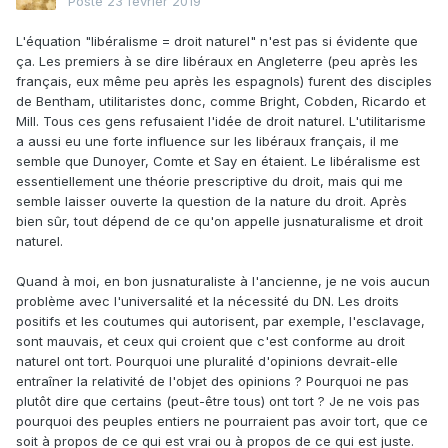
Posté
23 février 2019
L'équation "libéralisme = droit naturel" n'est pas si évidente que
ça. Les premiers à se dire libéraux en Angleterre (peu après les
français, eux même peu après les espagnols) furent des disciples
de Bentham, utilitaristes donc, comme Bright, Cobden, Ricardo et
Mill. Tous ces gens refusaient l'idée de droit naturel. L'utilitarisme
a aussi eu une forte influence sur les libéraux français, il me
semble que Dunoyer, Comte et Say en étaient. Le libéralisme est
essentiellement une théorie prescriptive du droit, mais qui me
semble laisser ouverte la question de la nature du droit. Après
bien sûr, tout dépend de ce qu'on appelle jusnaturalisme et droit
naturel.
Quand à moi, en bon jusnaturaliste à l'ancienne, je ne vois aucun
problème avec l'universalité et la nécessité du DN. Les droits
positifs et les coutumes qui autorisent, par exemple, l'esclavage,
sont mauvais, et ceux qui croient que c'est conforme au droit
naturel ont tort. Pourquoi une pluralité d'opinions devrait-elle
entraîner la relativité de l'objet des opinions ? Pourquoi ne pas
plutôt dire que certains (peut-être tous) ont tort ? Je ne vois pas
pourquoi des peuples entiers ne pourraient pas avoir tort, que ce
soit à propos de ce qui est vrai ou à propos de ce qui est juste.