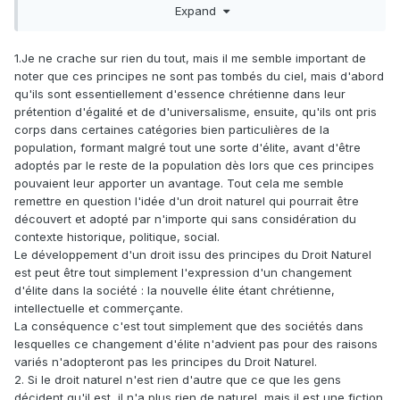
Expand
Donc il est totalement injuste de cracher sur les
déclarations des droits du 18ème comme étant un truc de
bourgeois blancs etc. Ceux qui crachent dessus (ou qui
1.Je ne crache sur rien du tout, mais il me semble important de
prétendent "relativiser le caractère émancipateur des
noter que ces principes ne sont pas tombés du ciel, mais d'abord
Lumières", genre EELV) sont en réalité bien content que
qu'ils sont essentiellement d'essence chrétienne dans leur
d'autres qu'eux se soient bouger l'arrière-train pour faire
prétention d'égalité et de d'universalisme, ensuite, qu'ils ont pris
appliquer universellement les principes jusnaturalistes et
corps dans certaines catégories bien particulières de la
libéraux de ces déclarations.
population, formant malgré tout une sorte d'élite, avant d'être
On a le droit de critiquer seulement après avoir remarqué le
adoptés par le reste de la population dès lors que ces principes
caractère révolutionnaire et proprement inouï de ces
pouvaient leur apporter un avantage. Tout cela me semble
mouvements intellectuels et politiques.
remettre en question l'idée d'un droit naturel qui pourrait être
découvert et adopté par n'importe qui sans considération du
2): Les Constitutions c'est comme la monnaie: ça vaut ce
contexte historique, politique, social.
que les gens décident que ça vaut. Dans le cas français, la
Le développement d'un droit issu des principes du Droit Naturel
DDHC
était la base morale de la République, que Napoléon
est peut être tout simplement l'expression d'un changement
a renversé. On ne peut pas reprocher à un texte dont la
d'élite dans la société : la nouvelle élite étant chrétienne,
validité appartenait à un régime disparu de ne pas avoir
intellectuelle et commerçante.
empêché le rétablissement de l'esclavage dans les colonies
La conséquence c'est tout simplement que des sociétés dans
ou le début de conquête de l'Algérie par la monarchie en
lesquelles ce changement d'élite n'advient pas pour des raisons
1830.
variés n'adopteront pas les principes du Droit Naturel.
Une constitution ou une déclaration dont les gens se
2. Si le droit naturel n'est rien d'autre que ce que les gens
foutent, qui n'a plus de partisans ou de moyens de se faire
décident qu'il est, il n'a plus rien de naturel, mais il est une fiction