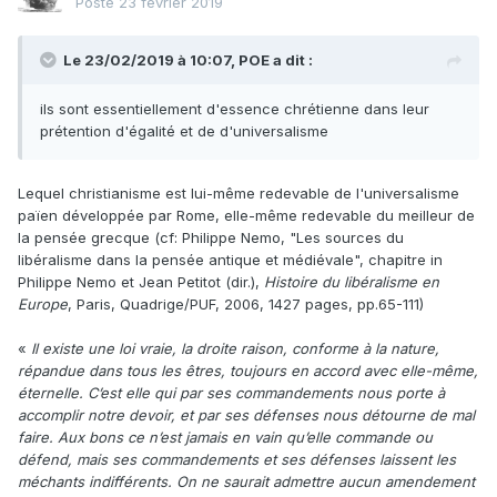
Posté
23 février 2019
Le 23/02/2019 à 10:07,
POE
a dit :
ils sont essentiellement d'essence chrétienne dans leur
prétention d'égalité et de d'universalisme
Lequel christianisme est lui-même redevable de l'universalisme
païen développée par Rome, elle-même redevable du meilleur de
la pensée grecque (cf: Philippe Nemo, "Les sources du
libéralisme dans la pensée antique et médiévale", chapitre in
Philippe Nemo et Jean Petitot (dir.),
Histoire du libéralisme en
Europe
, Paris, Quadrige/PUF, 2006, 1427 pages, pp.65-111)
«
Il existe une loi vraie, la droite raison, conforme à la nature,
répandue dans tous les êtres, toujours en accord avec elle-même,
éternelle. C’est elle qui par ses commandements nous porte à
accomplir notre devoir, et par ses défenses nous détourne de mal
faire. Aux bons ce n’est jamais en vain qu’elle commande ou
défend, mais ses commandements et ses défenses laissent les
méchants indifférents. On ne saurait admettre aucun amendement