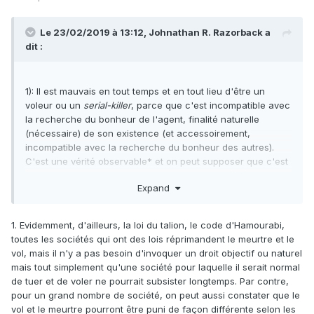
Le 23/02/2019 à 13:12,
Johnathan R. Razorback
a
dit :
1): Il est mauvais en tout temps et en tout lieu d'être un
voleur ou un
serial-killer
, parce que c'est incompatible avec
la recherche du bonheur de l'agent, finalité naturelle
(nécessaire) de son existence (et accessoirement,
incompatible avec la recherche du bonheur des autres).
C'est une vérité observable* et on peut supposer que c'est
la perception (plus ou moins claire) de cette vérité qui
Expand
explique pourquoi toutes les sociétés connues répriment
(légalement et socialement) le vol et le meurtre (quand bien
même lesdites sociétés s'expliqueraient elles-mêmes ces
1. Evidemment, d'ailleurs, la loi du talion, le code d'Hamourabi,
interdits part des justifications fantaisistes, genre ne pas
toutes les sociétés qui ont des lois réprimandent le meurtre et le
déplaire à Dieu ou aux esprits des ancêtres).
vol, mais il n'y a pas besoin d'invoquer un droit objectif ou naturel
mais tout simplement qu'une société pour laquelle il serait normal
* Ce que je te met au défi de réfuter.
de tuer et de voler ne pourrait subsister longtemps. Par contre,
pour un grand nombre de société, on peut aussi constater que le
2): Peut-être aussi que tu as le droit de ne pas être
vol et le meurtre pourront être puni de façon différente selon les