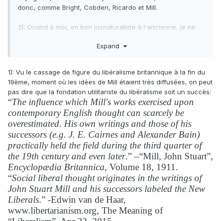
donc, comme Bright, Cobden, Ricardo et Mill.
2): Quand à moi, en bon jusnaturaliste à l'ancienne, je ne
vois aucun problème avec l'universalité et la nécessité du
Expand
DN. Les droits positifs et les coutumes qui autorisent, par
exemple, l'esclavage, sont mauvais, et ceux qui croient que
c'est conforme au droit naturel ont tort. Pourquoi une
1): Vu le cassage de figure du libéralisme britannique à la fin du
pluralité d'opinions devrait-elle entraîner la relativité de
19ème, moment où les idées de Mill étaient très diffusées, on peut
l'objet des opinions ? Pourquoi ne pas plutôt dire que
pas dire que la fondation utilitariste du libéralisme soit un succès:
certains (peut-être tous) ont tort ? Je ne vois pas pourquoi
“
The influence which Mill's works exercised upon
des peuples entiers ne pourraient pas avoir tort, que ce soit
contemporary English thought can scarcely be
à propos de ce qui est vrai ou à propos de ce qui est juste.
overestimated. His own writings and those of his
successors (e.g. J. E. Cairnes and Alexander Bain)
practically held the field during the third quarter of
the 19th century and even later
.” –“Mill, John Stuart”,
Encyclopædia Britannica
, Volume 18, 1911.
“
Social liberal thought originates in the writings of
John Stuart Mill and his successors labeled the New
Liberals
.” -Edwin van de Haar,
www.libertarianism.org, The Meaning of