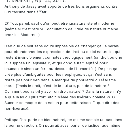
“Liberalism”, Apr 22, 2015.
Anthony de Jasay avait apporté de très bons arguments contre
l'utilitarisme dans
L'Etat
.
2): Tout pareil, sauf qu'on peut être jusnaturaliste et moderne
(même si c'est rare vu l’occultation de l'idée de nature humaine
chez les Modernes).
Bien que ce soit sans doute impossible de changer ça, je serais
pour abandonner les expressions de droit ou de loi naturelle, qui
restent invinciblement connotés théologiquement (un droit ou une
loi suppose un législateur, et qui donc aurait légiféré pour
l'humanité sinon un être au-dessus de l'humanité...). De plus ça
crée plus d'ambiguïtés pour les néophytes, et ça n'est sans
doute pas pour rien dans le manque de popularité du réalisme
moral ("mais le droit, c'est de la culture, pas de la nature ?
Comment pourrait-il y avoir un droit naturel ? Dans la nature il n'y
a que la loi du plus fort, etc.". Même des libéraux comme W. G.
Sumner se moque de la notion pour cette raison. Et que dire des
non-libéraux).
Philippa Foot parle de bien naturel, ce qui me semble un pas dans
la bonne direction. On pourrait aussi parler de justice, que même