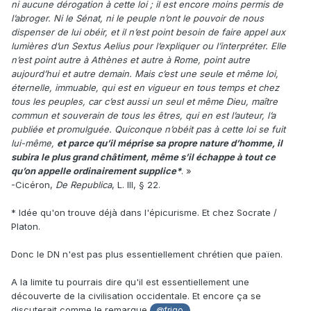
ni aucune dérogation à cette loi ; il est encore moins permis de
l’abroger. Ni le Sénat, ni le peuple n’ont le pouvoir de nous
dispenser de lui obéir, et il n’est point besoin de faire appel aux
lumières d’un Sextus Aelius pour l’expliquer ou l’interpréter. Elle
n’est point autre à Athènes et autre à Rome, point autre
aujourd’hui et autre demain. Mais c’est une seule et même loi,
éternelle, immuable, qui est en vigueur en tous temps et chez
tous les peuples, car c’est aussi un seul et même Dieu, maître
commun et souverain de tous les êtres, qui en est l’auteur, l’a
publiée et promulguée. Quiconque n’obéit pas à cette loi se fuit
lui-même,
et parce qu’il méprise sa propre nature d’homme, il
subira le plus grand châtiment, même s’il échappe à tout ce
qu’on appelle ordinairement supplice*
. »
-Cicéron,
De Republica
, L. III, § 22.
* Idée qu'on trouve déjà dans l'épicurisme. Et chez Socrate /
Platon.
Donc le DN n'est pas plus essentiellement chrétien que païen.
A la limite tu pourrais dire qu'il est essentiellement une
découverte de la civilisation occidentale. Et encore ça se
discuterait comme le remarque
.
@frigo