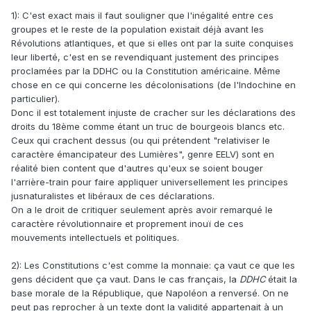
droits naturels, elles n'ont pas empêché que ces droits ne
1): C'est exact mais il faut souligner que l'inégalité entre ces
s'appliquent qu'à une portion limitée de la population, elles
groupes et le reste de la population existait déjà avant les
n'ont pas non plus empêché ni limité la colonisation de
Révolutions atlantiques, et que si elles ont par la suite conquises
territoires au mépris du droit des individus présents sur ces
leur liberté, c'est en se revendiquant justement des principes
territoires.
proclamées par la DDHC ou la Constitution américaine. Même
chose en ce qui concerne les décolonisations (de l'Indochine en
particulier).
Donc il est totalement injuste de cracher sur les déclarations des
droits du 18ème comme étant un truc de bourgeois blancs etc.
Ceux qui crachent dessus (ou qui prétendent "relativiser le
caractère émancipateur des Lumières", genre EELV) sont en
réalité bien content que d'autres qu'eux se soient bouger
l'arrière-train pour faire appliquer universellement les principes
jusnaturalistes et libéraux de ces déclarations.
On a le droit de critiquer seulement après avoir remarqué le
caractère révolutionnaire et proprement inouï de ces
mouvements intellectuels et politiques.
2): Les Constitutions c'est comme la monnaie: ça vaut ce que les
gens décident que ça vaut. Dans le cas français, la
DDHC
était la
base morale de la République, que Napoléon a renversé. On ne
peut pas reprocher à un texte dont la validité appartenait à un