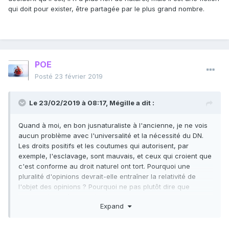
respecter, c'est juste un bout de papier:
qui doit pour exister, être partagée par le plus grand nombre.
POE
Posté
23 février 2019
Le 23/02/2019 à 08:17,
Mégille
a dit :
Quand à moi, en bon jusnaturaliste à l'ancienne, je ne vois
aucun problème avec l'universalité et la nécessité du DN.
Les droits positifs et les coutumes qui autorisent, par
exemple, l'esclavage, sont mauvais, et ceux qui croient que
c'est conforme au droit naturel ont tort. Pourquoi une
pluralité d'opinions devrait-elle entraîner la relativité de
l'objet des opinions ? Pourquoi ne pas plutôt dire que
certains (peut-être tous) ont tort ? Je ne vois pas pourquoi
Expand
des peuples entiers ne pourraient pas avoir tort, que ce soit
à propos de ce qui est vrai ou à propos de ce qui est juste.