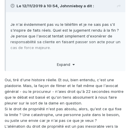
Le 12/11/2019 à 10:54,
Johnnieboy
a dit :
Je n'ai évidemment pas vu le téléfilm et je ne sais pas s'il
s'inspire de faits réels. Quel est le jugement rendu à la fin ?
Je pense que l'avocat tentait simplement d'exonérer de
responsabilité sa cliente en faisant passer son acte pour un
cas de force majeure.
Encore une fois, je ne sais pas du tout si c'est tiré de faits
Expand
réels et je ne sais pas si c'est une défense ubuesque ou
potentiellement efficace pour réduire la peine de sa cliente
(soyons honnêtes, le cas de force majeure ne sera jamais
Oui, tiré d'une histoire réelle. Et oui, bien entendu, c'est une
reconnu dans ces circonstances). Mais je ne vois pas en
plaidoirie. Mais, la façon de filmer et le fait même que l'avocat
quoi la morale de l'histoire serait donnée par un avocat qui
général - ou le procureur - n'aies droit qu'à 22 secondes montre
est forcément partial car il se doit de défendre sa cliente.
que le débat est baisé et qu'on tiens absolument à nous faire
pleurer sur le sort de la dame en question.
Toujours est-il que cela ne veut pas dire que le droit de
Si le droit de propriété n'est pas absolu, alors, qu'est ce qui fixe
propriété n'existe pas. Simplement qu'il n'est pas absolu. Je
la limite ? Une catastrophe, une personne juste dans le besoin,
peux très bien enfoncer la porte de ta maison si une
ou juste une envie car je n'ai pas ce que je veux ?
catastrophe naturelle imprévue m'oblige à trouver un
L'aliénation du droit de propriété est un pas inexorable vers la
refuge.