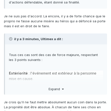
d'actions défendable, étant donné sa finalité.
Je ne suis pas d'accord. La encore, il y a de forte chance que le
proprio ne fasse aucune misère au héros qui a défoncé sa porte
mais il est en droit de le faire.
il y a 3 minutes, Ultimex a dit :
Tous ces cas sont des cas de force majeure, respectant
les 3 points suivants
:
Extériorité
: l'événement est extérieur à la personne
mise en cause.
Imprévisibilité
(dans la survenance de l'événement) :
Expand
on considère que si un événement est prédit, on pourra
prendre les mesures appropriées pour éviter ou limiter le
Je crois qu'il ne faut mettre absolument aucun coin dans la porte.
préjudice.
La propriété doit être absolue. À chacun de faire ses choix en