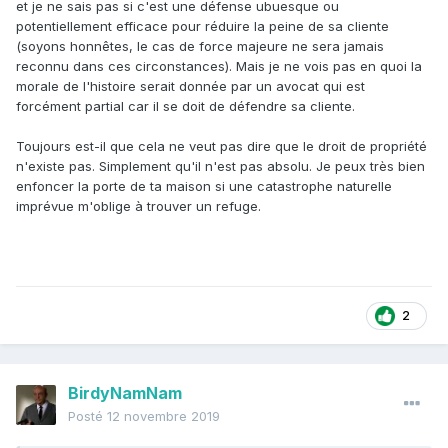
et je ne sais pas si c'est une défense ubuesque ou
qui est plus de besoin que vous a parfaitement le droit de
potentiellement efficace pour réduire la peine de sa cliente
vous braquer.
(soyons honnêtes, le cas de force majeure ne sera jamais
2. battez votre coulpe et culpabilisez méchant bourgeois,
reconnu dans ces circonstances). Mais je ne vois pas en quoi la
vous ne donnez pas assez.
morale de l'histoire serait donnée par un avocat qui est
Tout ceci à une heure de grande écoute, bien entendu.
forcément partial car il se doit de défendre sa cliente.
Je suis un peu désabusé....
Toujours est-il que cela ne veut pas dire que le droit de propriété
n'existe pas. Simplement qu'il n'est pas absolu. Je peux très bien
enfoncer la porte de ta maison si une catastrophe naturelle
imprévue m'oblige à trouver un refuge.
2
BirdyNamNam
Posté
12 novembre 2019