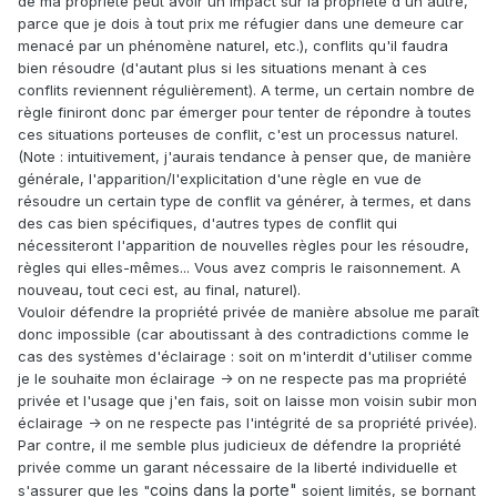
de ma propriété peut avoir un impact sur la propriété d'un autre,
parce que je dois à tout prix me réfugier dans une demeure car
menacé par un phénomène naturel, etc.), conflits qu'il faudra
bien résoudre (d'autant plus si les situations menant à ces
conflits reviennent régulièrement). A terme, un certain nombre de
règle finiront donc par émerger pour tenter de répondre à toutes
ces situations porteuses de conflit, c'est un processus naturel.
(Note : intuitivement, j'aurais tendance à penser que, de manière
générale, l'apparition/l'explicitation d'une règle en vue de
résoudre un certain type de conflit va générer, à termes, et dans
des cas bien spécifiques, d'autres types de conflit qui
nécessiteront l'apparition de nouvelles règles pour les résoudre,
règles qui elles-mêmes... Vous avez compris le raisonnement. A
nouveau, tout ceci est, au final, naturel).
Vouloir défendre la propriété privée de manière absolue me paraît
donc impossible (car aboutissant à des contradictions comme le
cas des systèmes d'éclairage : soit on m'interdit d'utiliser comme
je le souhaite mon éclairage -> on ne respecte pas ma propriété
privée et l'usage que j'en fais, soit on laisse mon voisin subir mon
éclairage -> on ne respecte pas l'intégrité de sa propriété privée).
Par contre, il me semble plus judicieux de défendre la propriété
privée comme un garant nécessaire de la liberté individuelle et
coins dans la porte"
s'assurer que les "
soient limités, se bornant