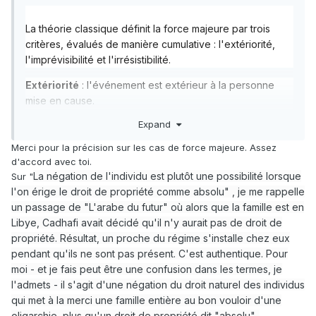
La théorie classique définit la force majeure par trois
critères, évalués de manière cumulative : l'extériorité,
l'imprévisibilité et l'irrésistibilité.
Extériorité
: l'événement est extérieur à la personne
mise en cause.
Expand
Imprévisibilité
(dans la survenance de l'événement) :
on considère que si un événement est prédit, on pourra
Merci pour la précision sur les cas de force majeure. Assez
prendre les mesures appropriées pour éviter ou limiter le
d'accord avec toi.
préjudice.
La négation de l'individu est plutôt une possibilité lorsque
Sur "
l'on érige le droit de propriété comme absolu" , je me rappelle
Irrésistibilité
(dans ses effets) : elle indique que
un passage de "L'arabe du futur" où alors que la famille est en
l'événement est insurmontable, celui-ci n'est ni un simple
Libye, Cadhafi avait décidé qu'il n'y aurait pas de droit de
empêchement ni une difficulté accrue (à honorer un
propriété. Résultat, un proche du régime s'installe chez eux
contrat par exemple).
pendant qu'ils ne sont pas présent. C'est authentique. Pour
moi - et je fais peut être une confusion dans les termes, je
l'admets - il s'agit d'une négation du droit naturel des individus
Un débat doctrinal entoure la notion de force majeure,
qui met à la merci une famille entière au bon vouloir d'une
remettant en cause la pertinence de la définition
oligarchie, plus qu'un droit de propriété dit "absolu".