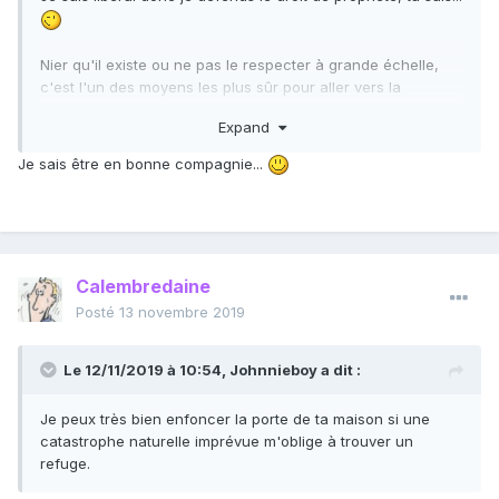
Nier qu'il existe ou ne pas le respecter à grande échelle,
c'est l'un des moyens les plus sûr pour aller vers la
catastrophe. Nous sommes tous d'accord avec ça, ici. Ne
Expand
t'en fais pas.
Je sais être en bonne compagnie...
Calembredaine
Posté
13 novembre 2019
Le 12/11/2019 à 10:54,
Johnnieboy
a dit :
Je peux très bien enfoncer la porte de ta maison si une
catastrophe naturelle imprévue m'oblige à trouver un
refuge.