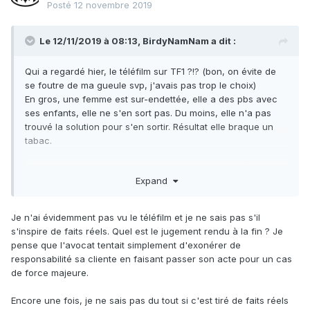
Posté
12 novembre 2019
Le 12/11/2019 à 08:13,
BirdyNamNam
a dit :
Qui a regardé hier, le téléfilm sur TF1 ?!? (bon, on évite de
se foutre de ma gueule svp, j'avais pas trop le choix)
En gros, une femme est sur-endettée, elle a des pbs avec
ses enfants, elle ne s'en sort pas. Du moins, elle n'a pas
trouvé la solution pour s'en sortir. Résultat elle braque un
tabac.
Et bien figurez vous que la morale de l'histoire, livrée par
Expand
l'avocat à la fin (forcément issu des minorités) est qu'il est
légitime de voler le bien d'autrui étant donné que cette
personne était dans le besoin et que la société l'a laissée
Je n'ai évidemment pas vu le téléfilm et je ne sais pas s'il
dans le pétrin. Evidemment on ne saura pas si cette brave
s'inspire de faits réels. Quel est le jugement rendu à la fin ? Je
personne s'est mise dans la panade seule et son propre
pense que l'avocat tentait simplement d'exonérer de
niveau de responsabilité. C'estlafauteàlasociété. Avec
responsabilité sa cliente en faisant passer son acte pour un cas
toutes les pleurnicheries qui vont bien, évidemment.
de force majeure.
Donc
:
Encore une fois, je ne sais pas du tout si c'est tiré de faits réels
1. Le droit de propriété n'existe pas, puisqu'une personne