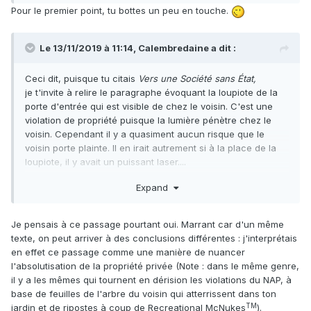
Pour le premier point, tu bottes un peu en touche.
Le 13/11/2019 à 11:14,
Calembredaine
a dit :
Ceci dit, puisque tu citais
Vers une Société sans État,
je t'invite à relire le paragraphe évoquant la loupiote de la
porte d'entrée qui est visible de chez le voisin. C'est une
violation de propriété puisque la lumière pénètre chez le
voisin. Cependant il y a quasiment aucun risque que le
voisin porte plainte. Il en irait autrement si à la place de la
loupiote, il y avait un puissant laser....
C'est la même chose avec tes exemples: si un héros
Expand
défonce ta porte pour sauver quelqu'un, tu ne vas pas
l'attaquer. Par contre, s'il
détruit
ta maison pour les mêmes
raisons, tu feras tout pour récupérer ta mise. Probablement
Je pensais à ce passage pourtant oui. Marrant car d'un même
via l'assurance du héros qui attaquera ce dernier.
texte, on peut arriver à des conclusions différentes : j'interprétais
en effet ce passage comme une manière de nuancer
l'absolutisation de la propriété privée (Note : dans le même genre,
il y a les mêmes qui tournent en dérision les violations du NAP, à
base de feuilles de l'arbre du voisin qui atterrissent dans ton
TM
jardin et de ripostes à coup de Recreational McNukes
).