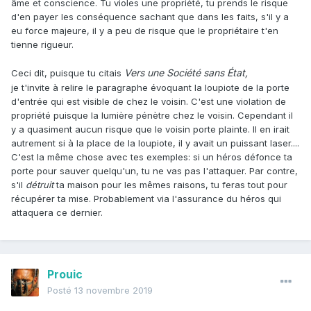
âme et conscience. Tu violes une propriété, tu prends le risque
Irrésistibilité
(dans ses effets) : elle indique que
d'en payer les conséquence sachant que dans les faits, s'il y a
l'événement est insurmontable, celui-ci n'est ni un simple
eu force majeure, il y a peu de risque que le propriétaire t'en
empêchement ni une difficulté accrue (à honorer un
tienne rigueur.
contrat par exemple).
Vers une Société sans État,
Ceci dit, puisque tu citais
je t'invite à relire le paragraphe évoquant la loupiote de la porte
d'entrée qui est visible de chez le voisin. C'est une violation de
propriété puisque la lumière pénètre chez le voisin. Cependant il
y a quasiment aucun risque que le voisin porte plainte. Il en irait
autrement si à la place de la loupiote, il y avait un puissant laser....
C'est la même chose avec tes exemples: si un héros défonce ta
porte pour sauver quelqu'un, tu ne vas pas l'attaquer. Par contre,
s'il
détruit
ta maison pour les mêmes raisons, tu feras tout pour
récupérer ta mise. Probablement via l'assurance du héros qui
attaquera ce dernier.
Prouic
Posté
13 novembre 2019