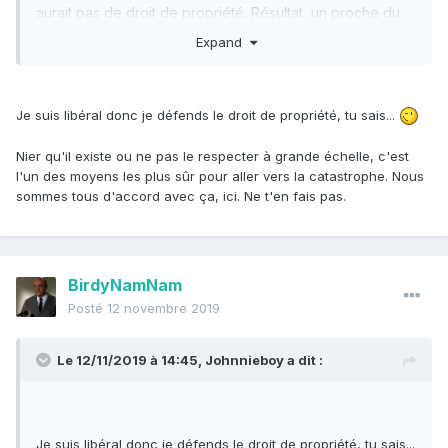
aurait pas de droit de propriété. Résultat, un proche du
régime s'installe chez eux pendant qu'ils ne sont pas
Expand
présent. C'est authentique. Pour moi - et je fais peut être
une confusion dans les termes, je l'admets - il s'agit
d'une négation du droit naturel des individus qui met à la
Je suis libéral donc je défends le droit de propriété, tu sais...
merci une famille entière au bon vouloir d'une oligarchie,
plus qu'un droit de propriété dit "absolu".
Nier qu'il existe ou ne pas le respecter à grande échelle, c'est
l'un des moyens les plus sûr pour aller vers la catastrophe. Nous
sommes tous d'accord avec ça, ici. Ne t'en fais pas.
BirdyNamNam
Posté
12 novembre 2019
Le 12/11/2019 à 14:45,
Johnnieboy
a dit :
Je suis libéral donc je défends le droit de propriété, tu sais...