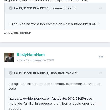
classique de la force majeure. Un seul des trois critères
est mis en avant, les deux autres étant considérés
Le 12/11/2019 à 13:56,
Lameador
a dit :
comme de simples indices non indispensables.
https://fr.wikipedia.org/wiki/Force_majeure#Les_critères_«
Tu peux te mettre à ton compte en Réseau/Sécurité/LAMP
_classiques_»_de_la_force_majeure
Oui. C'est porteur.
La négation de l'individu est plutôt une possibilité lorsque
BirdyNamNam
l'on érige le droit de propriété comme absolu, si tu veux
Posté
12 novembre 2019
mon avis. Dans le cas qui nous regarde, tu poses la
question pour rien : j'avais déjà dit dans mon message
Le 12/11/2019 à 13:21,
Bisounours
a dit :
que ça ne serait jamais recevable. Ou alors, il faudrait
que la justice française parte vraiment en couilles.
Il s'agit de l'hisotire de cette femme, événement survenu en
2010
https://www.bienpublic.com/actualite/2010/01/25/rose-
mere-de-famille-braqueuse-d-un-jour-a-voulu-crier-au-
secours