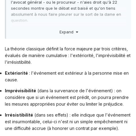
l'avocat général - ou le procureur - n'aies droit qu'à 22
secondes montre que le débat est baisé et qu'on tiens
absolument à nous faire pleurer sur le sort de la dame en
question.
Si le droit de propriété n'est pas absolu, alors, qu'est ce
Expand
qui fixe la limite ?
Une catastrophe, une personne juste
dans le besoin, ou juste une envie car je n'ai pas ce que je
veux ?
La théorie classique définit la force majeure par trois critères,
L'aliénation du droit de propriété est un pas inexorable vers
évalués de manière cumulative : l'extériorité, l'imprévisibilité et
la négation de l'individu, de ce qu'il a fait pour l'acquérir.
l'irrésistibilité.
Dans le cas qui nous regarde, s'agit-il d'un cas de force
majeure, n'exonère pas ladite dame de ses propres
Extériorité
: l'événement est extérieur à la personne mise en
responsabilités ? On a toujours le choix. Tout ça d'autant
cause.
plus que notre état n'est pas avare d'aides en tous genre.
Après, oui, le chômage créé par l'état providence et la
Imprévisibilité
(dans la survenance de l'événement) : on
création de richesse confisquée est bien le problème
considère que si un événement est prédit, on pourra prendre
source. Mais, même dans le plein emploi paradisiaque, vous
les mesures appropriées pour éviter ou limiter le préjudice.
trouverez toujours des personnes sur-endettées. La
responsabilité de chacun doit primer, je pense.
Irrésistibilité
(dans ses effets) : elle indique que l'événement
est insurmontable, celui-ci n'est ni un simple empêchement ni
une difficulté accrue (à honorer un contrat par exemple).