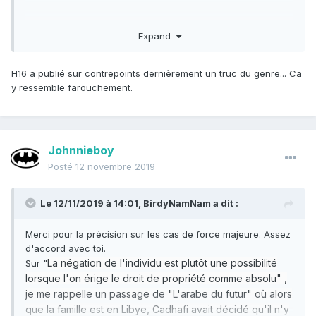
Expand
employée municipale en congé longue maladie pour
dépression (
)
ou ennui, je compatis
addict au au poker sur internet
H16 a publié sur contrepoints dernièrement un truc du genre... Ca
dettes loyers et factures
y ressemble farouchement.
la buraliste n'a pas porté plainte
deux fils majeurs dont un qui la frappe
Johnnieboy
Certainement une abonnée des sévices sociaux qui ont dû
tout tenter, à commencer par un dossier de
Posté
12 novembre 2019
surembêtement... Purée, j'en avais plein mes tiroirs de ce
genre de cas sociaux qui se foutaient dans la merde, et
Le 12/11/2019 à 14:01,
BirdyNamNam
a dit :
creusaient encore plus profond
Merci pour la précision sur les cas de force majeure. Assez
d'accord avec toi.
La négation de l'individu est plutôt une possibilité
Sur "
lorsque l'on érige le droit de propriété comme absolu" ,
je me rappelle un passage de "L'arabe du futur" où alors
que la famille est en Libye, Cadhafi avait décidé qu'il n'y