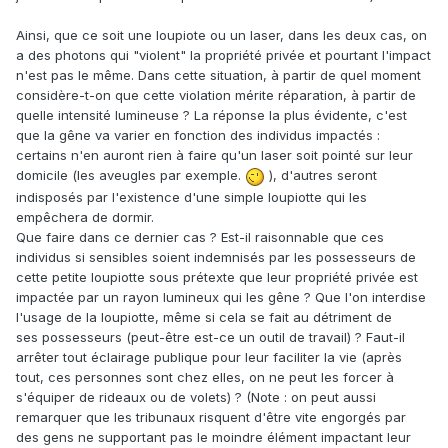
Ainsi, que ce soit une loupiote ou un laser, dans les deux cas, on
a des photons qui "violent" la propriété privée et pourtant l'impact
n'est pas le même. Dans cette situation, à partir de quel moment
considère-t-on que cette violation mérite réparation, à partir de
quelle intensité lumineuse ? La réponse la plus évidente, c'est
que la gêne va varier en fonction des individus impactés :
certains n'en auront rien à faire qu'un laser soit pointé sur leur
domicile (les aveugles par exemple.
), d'autres seront
indisposés par l'existence d'une simple loupiotte qui les
empêchera de dormir.
Que faire dans ce dernier cas ? Est-il raisonnable que ces
individus si sensibles soient indemnisés par les possesseurs de
cette petite loupiotte sous prétexte que leur propriété privée est
impactée par un rayon lumineux qui les gêne ? Que l'on interdise
l'usage de la loupiotte, même si cela se fait au détriment de
ses possesseurs (peut-être est-ce un outil de travail) ? Faut-il
arrêter tout éclairage publique pour leur faciliter la vie (après
tout, ces personnes sont chez elles, on ne peut les forcer à
s'équiper de rideaux ou de volets) ? (Note : on peut aussi
remarquer que les tribunaux risquent d'être vite engorgés par
des gens ne supportant pas le moindre élément impactant leur