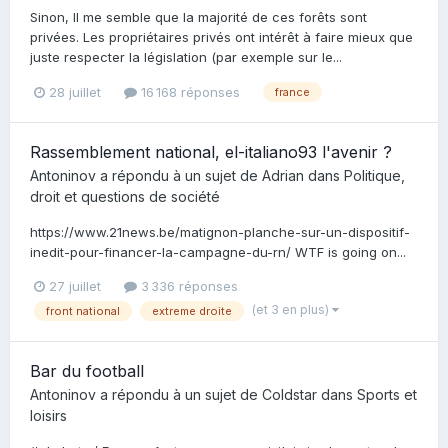
Sinon, Il me semble que la majorité de ces forêts sont
privées. Les propriétaires privés ont intérêt à faire mieux que
juste respecter la législation (par exemple sur le...
28 juillet
16 168 réponses
france
Rassemblement national, el-italiano93 l'avenir ?
Antoninov
a répondu à un sujet de
Adrian
dans
Politique,
droit et questions de société
https://www.21news.be/matignon-planche-sur-un-dispositif-
inedit-pour-financer-la-campagne-du-rn/ WTF is going on...
27 juillet
3 336 réponses
(et 3 en plus)
front national
extreme droite
Bar du football
Antoninov
a répondu à un sujet de
Coldstar
dans
Sports et
loisirs