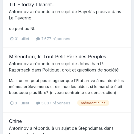
TIL - today I learnt...
Antoninov
a répondu à un sujet de
Hayek's plosive
dans
La Taverne
ce pont au NL
31 juillet
7 677 réponses
Mélenchon, le Tout Petit Père des Peuples
Antoninov
a répondu à un sujet de
Johnathan R.
Razorback
dans
Politique, droit et questions de société
Mais on ne peut pas imaginer que l'Etat arrive à maintenir les
mêmes prélèvements et diminue les aides, si le marché était
beaucoup plus libre? (niveau contrainte de construction)
31 juillet
5 037 réponses
présidentielles
Chine
Antoninov
a répondu à un sujet de
Stephdumas
dans