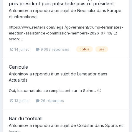
puis président puis putschiste puis re président
Antoninov
a répondu à un sujet de
Neomatix
dans
Europe
et international
https://www.reuters.com/legal/government/trump-terminates-
election-assistance-commission-members-2026-07-10/ Et
sinon: ...
14 juillet
9 693 réponses
potus
usa
Canicule
Antoninov
a répondu à un sujet de
Lameador
dans
Actualités
Oui, les canadairs se remplissent sur la Seine... 🙁
13 juillet
26 réponses
Bar du football
Antoninov
a répondu à un sujet de
Coldstar
dans
Sports et
loisirs