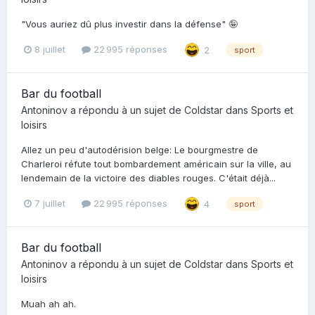
"Vous auriez dû plus investir dans la défense" 🤪
8 juillet
22 995 réponses
2
sport
Bar du football
Antoninov
a répondu à un sujet de
Coldstar
dans
Sports et
loisirs
Allez un peu d'autodérision belge: Le bourgmestre de
Charleroi réfute tout bombardement américain sur la ville, au
lendemain de la victoire des diables rouges. C'était déjà...
7 juillet
22 995 réponses
4
sport
Bar du football
Antoninov
a répondu à un sujet de
Coldstar
dans
Sports et
loisirs
Muah ah ah.