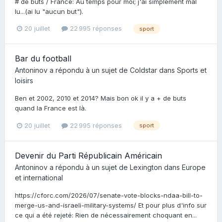
# de buts / France: Au temps pour moi; j'ai simplement mal
lu...(ai lu "aucun but").
20 juillet
22 995 réponses
sport
Bar du football
Antoninov
a répondu à un sujet de
Coldstar
dans
Sports et
loisirs
Ben et 2002, 2010 et 2014? Mais bon ok il y a + de buts
quand la France est là.
20 juillet
22 995 réponses
sport
Devenir du Parti Républicain Américain
Antoninov
a répondu à un sujet de
Lexington
dans
Europe
et international
https://cforc.com/2026/07/senate-vote-blocks-ndaa-bill-to-
merge-us-and-israeli-military-systems/ Et pour plus d'info sur
ce qui a été rejeté: Rien de nécessairement choquant en...