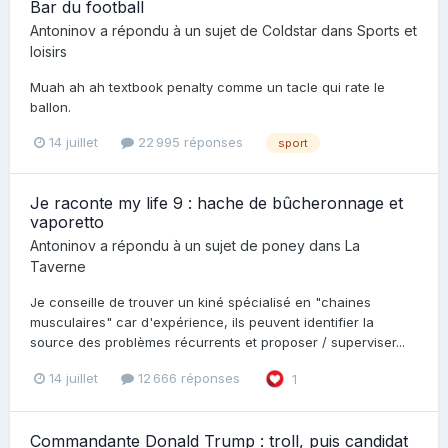
Bar du football
Antoninov
a répondu à un sujet de
Coldstar
dans
Sports et
loisirs
Muah ah ah textbook penalty comme un tacle qui rate le
ballon.
14 juillet
22 995 réponses
sport
Je raconte my life 9 : hache de bûcheronnage et
vaporetto
Antoninov
a répondu à un sujet de
poney
dans
La
Taverne
Je conseille de trouver un kiné spécialisé en "chaines
musculaires" car d'expérience, ils peuvent identifier la
source des problèmes récurrents et proposer / superviser...
14 juillet
12 666 réponses
1
Commandante Donald Trump : troll, puis candidat