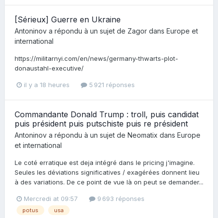
[Sérieux] Guerre en Ukraine
Antoninov
a répondu à un sujet de
Zagor
dans
Europe et
international
https://militarnyi.com/en/news/germany-thwarts-plot-
donaustahl-executive/
il y a 18 heures
5 921 réponses
Commandante Donald Trump : troll, puis candidat
puis président puis putschiste puis re président
Antoninov
a répondu à un sujet de
Neomatix
dans
Europe
et international
Le coté erratique est deja intégré dans le pricing j'imagine.
Seules les déviations significatives / exagérées donnent lieu
à des variations. De ce point de vue là on peut se demander...
Mercredi at 09:57
9 693 réponses
potus
usa