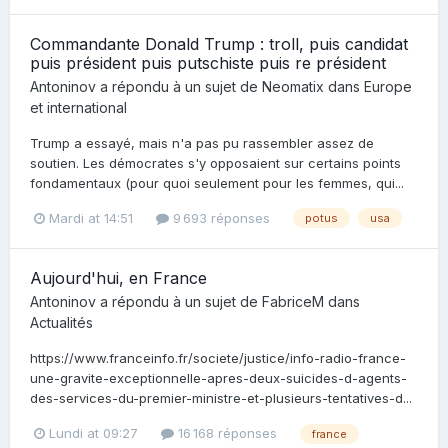
Commandante Donald Trump : troll, puis candidat
puis président puis putschiste puis re président
Antoninov
a répondu à un sujet de
Neomatix
dans
Europe
et international
Trump a essayé, mais n'a pas pu rassembler assez de
soutien. Les démocrates s'y opposaient sur certains points
fondamentaux (pour quoi seulement pour les femmes, qui...
Mardi at 14:51
9 693 réponses
potus
usa
Aujourd'hui, en France
Antoninov
a répondu à un sujet de
FabriceM
dans
Actualités
https://www.franceinfo.fr/societe/justice/info-radio-france-
une-gravite-exceptionnelle-apres-deux-suicides-d-agents-
des-services-du-premier-ministre-et-plusieurs-tentatives-d...
Lundi at 09:27
16 168 réponses
france