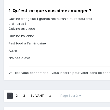
1. Qu'est-ce que vous aimez manger ?
Cuisine française ( grands restaurants ou restaurants
ordinaires )
Cuisine asiatique
Cuisine italienne
Fast food à l'américaine
Autre
N'a pas d'avis
Veuillez vous
connecter
ou vous
inscrire
pour voter dans ce son
1
2
3
SUIVANT
Page 1 sur 3