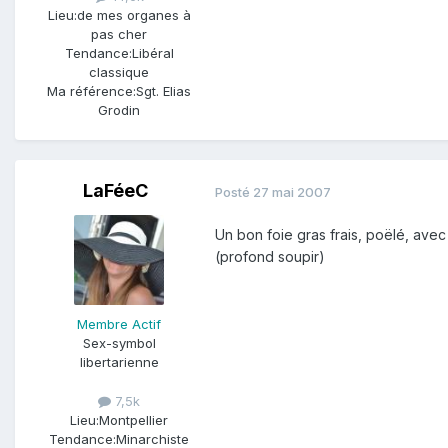
Lieu:
de mes organes à
pas cher
Tendance:
Libéral
classique
Ma référence:
Sgt. Elias
Grodin
LaFéeC
Posté
27 mai 2007
Un bon foie gras frais, poëlé, avec
(profond soupir)
Membre Actif
Sex-symbol
libertarienne
7,5k
Lieu:
Montpellier
Tendance:
Minarchiste