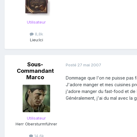
Utilisateur
8,8k
Lieu:
Ici
Sous-
Posté
27 mai 2007
Commandant
Marco
Dommage que l'on ne puisse pas fai
J'adore manger et mes cuisines préfé
j'adore manger du fast-food et de 
Généralement, j'ai du mal avec la g
Utilisateur
Herr Obersturmführer
14,6k