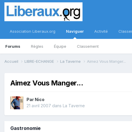
Association Liberaux.org
Naviguer
Activité
Classe
Forums
Règles
Équipe
Classement
Accueil
LIBRE-ECHANGE
La Taverne
Aimez Vous Manger...
Aimez Vous Manger...
Par
Nico
21 avril 2007
dans
La Taverne
Gastronomie