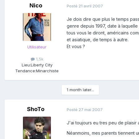
Nico
Posté
21 avril 2007
Je dois dire que plus le temps pas
genre depuis 1997, date à laquelle j
tous vous le diront, américains comp
et asiatique, de temps à autre.
Et vous ?
Utilisateur
1,5k
Lieu:
Liberty City
Tendance:
Minarchiste
1 month later...
ShoTo
Posté
27 mai 2007
J'ai toujours eu tres peu de plaisir
Néanmoins, mes parents tiennent un