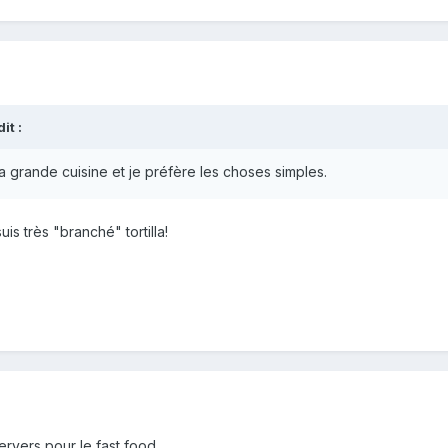
t :
a grande cuisine et je préfère les choses simples.
is très "branché" tortilla!
rvers pour le fast food.