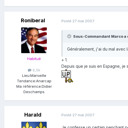
Roniberal
Posté
27 mai 2007
Sous-Commandant Marco a di
Généralement, j'ai du mal avec l
Habitué
+ 1.
Depuis que je suis en Espagne, je su
6,5k
Lieu:
Marseille
Tendance:
Anarcap
Ma référence:
Didier
Deschamps
Harald
Posté
27 mai 2007
Je confesse un certain penchant pe