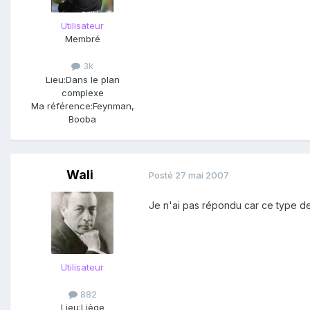
Utilisateur
Membré
3k
Lieu:
Dans le plan
complexe
Ma référence:
Feynman,
Booba
Wali
Posté
27 mai 2007
Je n'ai pas répondu car ce type de
Utilisateur
882
Lieu:
Liège