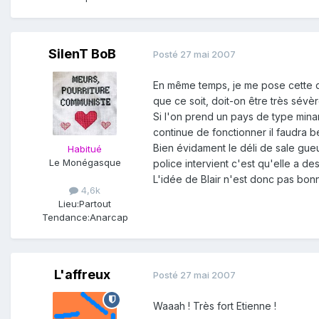
SilenT BoB
Posté
27 mai 2007
En même temps, je me pose cette qu
que ce soit, doit-on être très sévè
Si l'on prend un pays de type minar
continue de fonctionner il faudra b
Bien évidament le déli de sale gueul
Habitué
Le Monégasque
police intervient c'est qu'elle a de
L'idée de Blair n'est donc pas bonn
4,6k
Lieu:
Partout
Tendance:
Anarcap
L'affreux
Posté
27 mai 2007
Waaah ! Très fort Etienne !