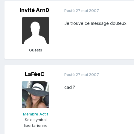
Invité Arn0
Posté
27 mai 2007
Je trouve ce message douteux.
Guests
LaFéeC
Posté
27 mai 2007
cad ?
Membre Actif
Sex-symbol
libertarienne