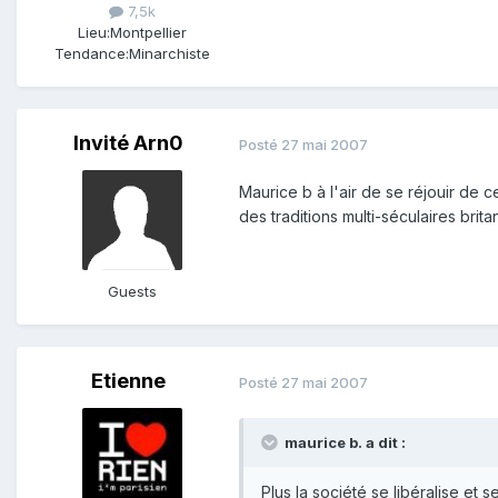
7,5k
Lieu:
Montpellier
Tendance:
Minarchiste
Invité Arn0
Posté
27 mai 2007
Maurice b à l'air de se réjouir de ce
des traditions multi-séculaires brita
Guests
Etienne
Posté
27 mai 2007
maurice b. a dit :
Plus la société se libéralise et 