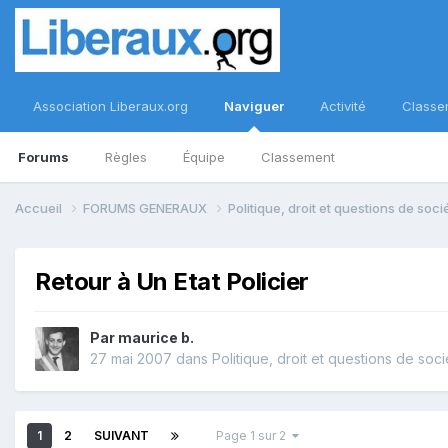
Association Liberaux.org
Naviguer
Activité
Classe
Forums
Règles
Équipe
Classement
Accueil
FORUMS GENERAUX
Politique, droit et questions de soc
Retour à Un Etat Policier
Par
maurice b.
27 mai 2007
dans
Politique, droit et questions de soci
1
2
SUIVANT
Page 1 sur 2