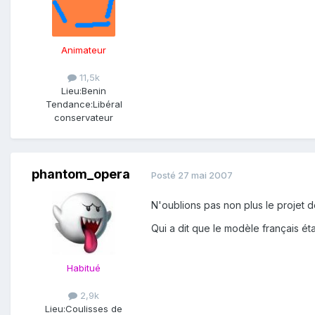
Animateur
11,5k
Lieu:
Benin
Tendance:
Libéral
conservateur
phantom_opera
Posté
27 mai 2007
N'oublions pas non plus le projet de
Qui a dit que le modèle français ét
Habitué
2,9k
Lieu:
Coulisses de