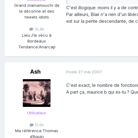
Grand mamamouchi de
C'est illogique: moins il y a de con
la déconne et des
Par ailleurs, Blair n'a rien d'un lib
tweets idiots
est sur la pente descendante, de ce
16,8k
Lieu:
J’ai vécu à
Bordeaux
Tendance:
Anarcap
Ash
Posté
27 mai 2007
C'est exact, le nombre de fonctionna
A part ça, maurice b qui es-tu ? Qu
Utilisateur
11,9k
Ma référence:
Thomas
d’Aquin