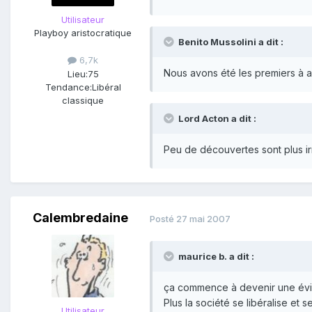
Utilisateur
Playboy aristocratique
Benito Mussolini a dit :
6,7k
Nous avons été les premiers à aff
Lieu:
75
Tendance:
Libéral
classique
Lord Acton a dit :
Peu de découvertes sont plus irr
Calembredaine
Posté
27 mai 2007
maurice b. a dit :
ça commence à devenir une évi
Plus la société se libéralise et 
Utilisateur