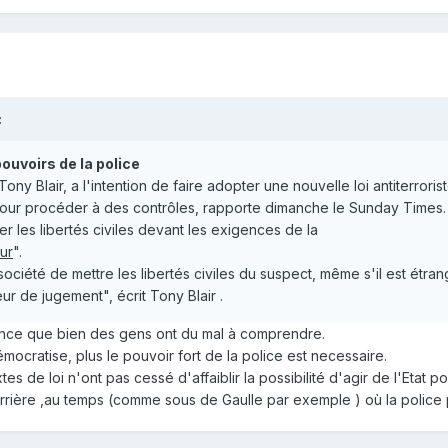
:
pouvoirs de la police
Tony Blair, a l'intention de faire adopter une nouvelle loi antiterror
pour procéder à des contrôles, rapporte dimanche le Sunday Times.
er les libertés civiles devant les exigences de la
ur
".
ociété de mettre les libertés civiles du suspect, même s'il est étran
r de jugement", écrit Tony Blair .
ce que bien des gens ont du mal à comprendre.
démocratise, plus le pouvoir fort de la police est necessaire.
s de loi n'ont pas cessé d'affaiblir la possibilité d'agir de l'Etat pol
 en arrière ,au temps (comme sous de Gaulle par exemple ) où la polic