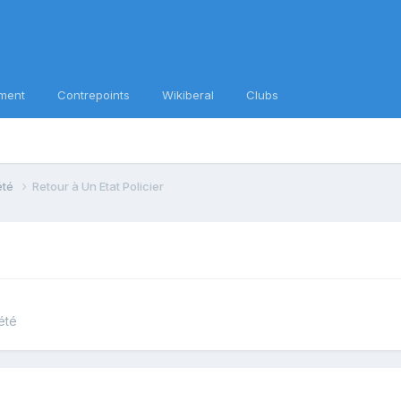
ment
Contrepoints
Wikiberal
Clubs
iété
Retour à Un Etat Policier
été