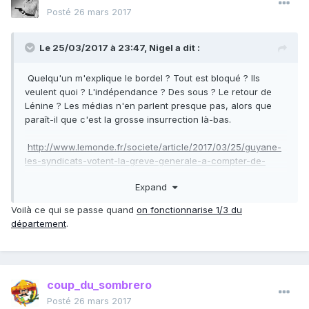
Posté
26 mars 2017
Le 25/03/2017 à 23:47,
Nigel
a dit :
Quelqu'un m'explique le bordel ? Tout est bloqué ? Ils
veulent quoi ? L'indépendance ? Des sous ? Le retour de
Lénine ? Les médias n'en parlent presque pas, alors que
paraît-il que c'est la grosse insurrection là-bas.
http://www.lemonde.fr/societe/article/2017/03/25/guyane-
les-syndicats-votent-la-greve-generale-a-compter-de-
lundi_5100885_3224.html
Expand
Voilà ce qui se passe quand
on fonctionnarise 1/3 du
département
.
coup_du_sombrero
Posté
26 mars 2017