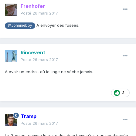
Frenhofer
Posté
26 mars 2017
A envoyer des fusées.
@Johnnieboy
Rincevent
Posté
26 mars 2017
A avoir un endroit où le linge ne sèche jamais.
3
Tramp
Posté
26 mars 2017
La Guyane, comme le reste des dom toms n'est pas condamnée