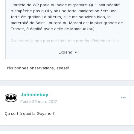
L'article de WP parle du solde migratoire. Qu'il soit négatif
n'empêche pas qu'il y ait une forte immigration *et* une
forte émigration ; d'ailleurs, si je me souviens bien, la
maternité de Saint-Laurent-du-Maroni est la plus grande de
France, à égalité avec celle de Mamoudzou).
Qu'on ne vienne pas me faire des procès d'intention : les
frontières sont tellement poreuses et la pauvreté si crasse
Expand
dans les régions autour qu'on ne peut pas reprocher aux
mères qui traversent pour aller accoucher en France de
souhaiter un avenir meilleur pour elles et leurs progénitures.
Très bonnes observations,
sensei.
Johnnieboy
Posté
26 mars 2017
Ça sert à quoi la Guyane ?