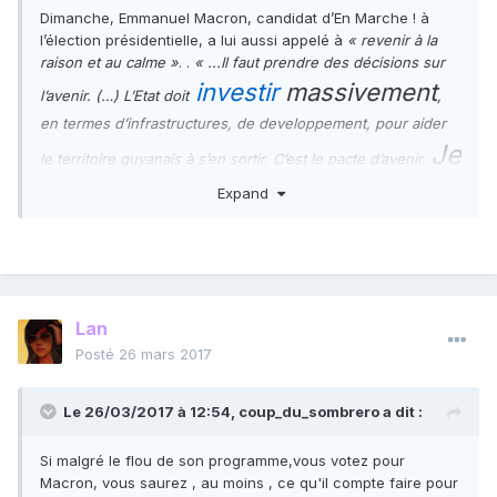
Dimanche, Emmanuel Macron, candidat d’En Marche ! à
l’élection présidentielle, a lui aussi appelé à
« revenir à la
raison et au calme »
. .
« ...Il faut prendre des décisions sur
investir
massivement
l’avenir. (…) L’Etat doit
,
en termes d’infrastructures, de developpement, pour aider
Je
le territoire guyanais à s’en sortir. C’est le pacte d’avenir.
me suis engagé
Expand
sur ce pacte, la réponse à
moyen terme est là »
,
http://www.lemonde.fr/societe/article/2017/03/25/guyane-
les-syndicats-votent-la-greve-generale-a-compter-de-
lundi_5100885_3224.html
Lan
Posté
26 mars 2017
Le 26/03/2017 à 12:54,
coup_du_sombrero
a dit :
Si malgré le flou de son programme,vous votez pour
Macron, vous saurez , au moins , ce qu'il compte faire pour