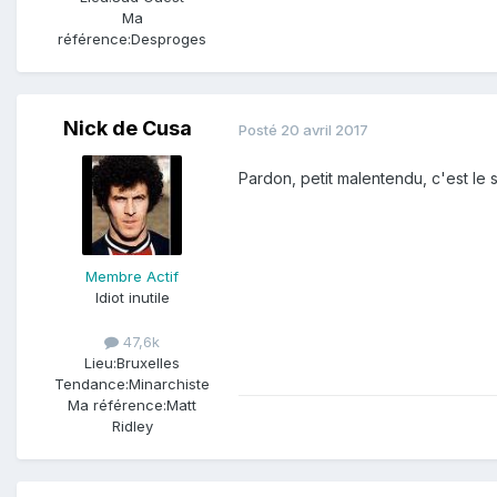
Ma
référence:
Desproges
Nick de Cusa
Posté
20 avril 2017
Pardon, petit malentendu, c'est le so
Membre Actif
Idiot inutile
47,6k
Lieu:
Bruxelles
Tendance:
Minarchiste
Ma référence:
Matt
Ridley