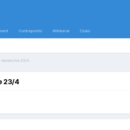
ment
Contrepoints
Wikiberal
Clubs
le dimanche 23/4
e 23/4