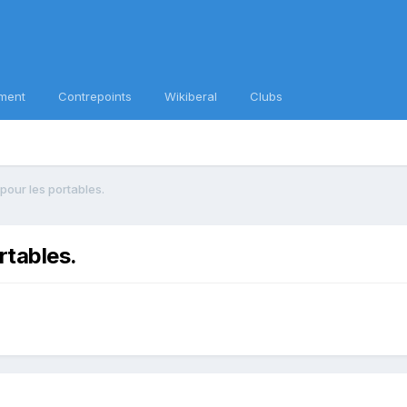
ment
Contrepoints
Wikiberal
Clubs
pour les portables.
rtables.