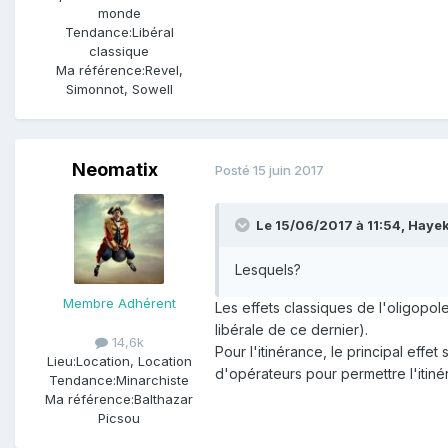
monde
Tendance:
Libéral
classique
Ma référence:
Revel,
Simonnot, Sowell
Neomatix
Posté
15 juin 2017
Le 15/06/2017 à 11:54,
Hayek
Lesquels?
Membre Adhérent
Les effets classiques de l'oligopol
libérale de ce dernier).
14,6k
Pour l'itinérance, le principal eff
Lieu:
Location, Location
d'opérateurs pour permettre l'itiné
Tendance:
Minarchiste
Ma référence:
Balthazar
Picsou