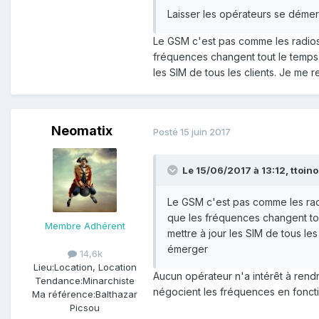
Laisser les opérateurs se démer
Le GSM c'est pas comme les radios e
fréquences changent tout le temps 
les SIM de tous les clients. Je me 
Neomatix
Posté
15 juin 2017
Le 15/06/2017 à 13:12,
ttoin
Le GSM c'est pas comme les radio
que les fréquences changent tou
Membre Adhérent
mettre à jour les SIM de tous le
émerger
14,6k
Lieu:
Location, Location
Aucun opérateur n'a intérêt à rendr
Tendance:
Minarchiste
négocient les fréquences en foncti
Ma référence:
Balthazar
Picsou