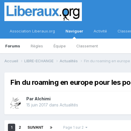
Association Liberaux.org
Naviguer
Activité
Classe
Forums
Règles
Équipe
Classement
Accueil
LIBRE-ECHANGE
Actualités
Fin du roaming en europe 
Fin du roaming en europe pour les po
Par
Alchimi
15 juin 2017
dans
Actualités
1
2
SUIVANT
Page 1 sur 2