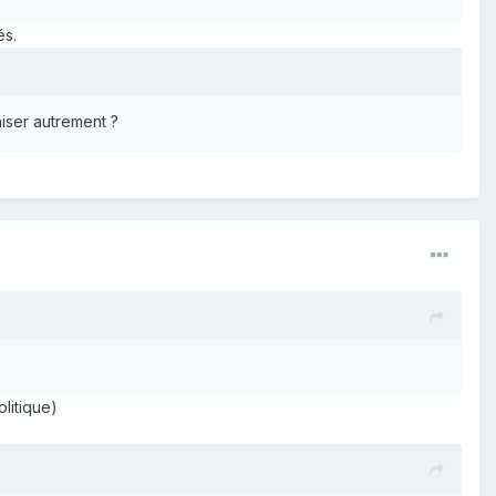
és.
iser autrement ?
olitique)