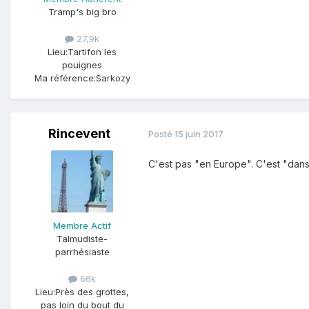
Tramp's big bro
27,9k
Lieu:
Tartifon les
pouignes
Ma référence:
Sarkozy
Rincevent
Posté
15 juin 2017
C'est pas "en Europe". C'est "dans
Membre Actif
Talmudiste-
parrhésiaste
66k
Lieu:
Près des grottes,
pas loin du bout du