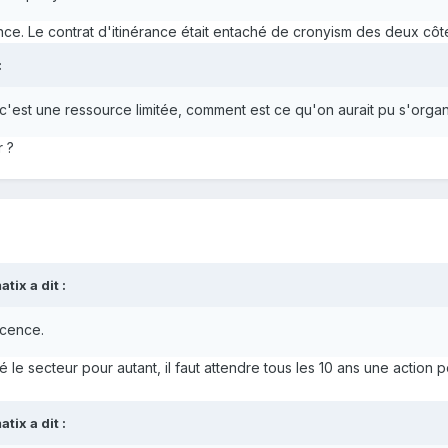
cence. Le contrat d'itinérance était entaché de cronyism des deux côt
:
'est une ressource limitée, comment est ce qu'on aurait pu s'organ
r ?
atix
a dit :
licence.
é le secteur pour autant, il faut attendre tous les 10 ans une action p
atix
a dit :