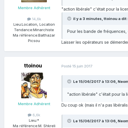
Membre Adhérent
"action libérale" c'était pour la li
il y a 3 minutes, ttoinou a dit 
14,6k
Lieu:
Location, Location
Tendance:
Minarchiste
Pour les bande de fréquences, c
Ma référence:
Balthazar
Picsou
Laisser les opérateurs se démerde
ttoinou
Posté
15 juin 2017
Le 15/06/2017 à 13:06,
Neom
"action libérale" c'était pour la 
Membre Adhérent
Du coup ok (mais il n'a pas libéralis
6,6k
Lieu:
*
Le 15/06/2017 à 13:06,
Neom
Ma référence:
M. Shkreli