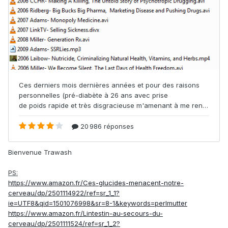
Bienvenue Trawash
PS:
https://www.amazon.fr/Ces-glucides-menacent-notre-
cerveau/dp/2501114922/ref=sr_1_1?
ie=UTF8&qid=1501076998&sr=8-1&keywords=perlmutter
https://www.amazon.fr/Lintestin-au-secours-du-
cerveau/dp/2501111524/ref=sr_1_2?