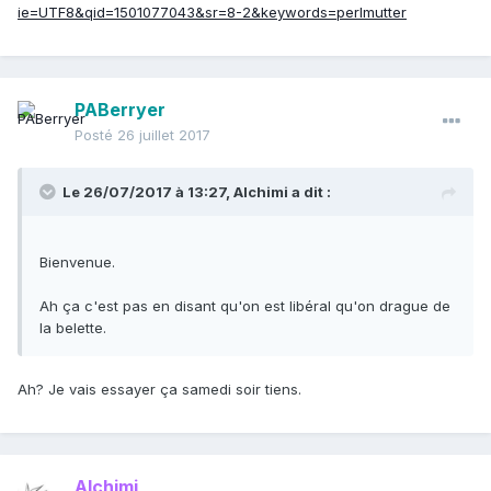
ie=UTF8&qid=1501077043&sr=8-2&keywords=perlmutter
PABerryer
Posté
26 juillet 2017
Le 26/07/2017 à 13:27,
Alchimi
a dit :
Bienvenue.
Ah ça c'est pas en disant qu'on est libéral qu'on drague de
la belette.
Ah? Je vais essayer ça samedi soir tiens.
Alchimi