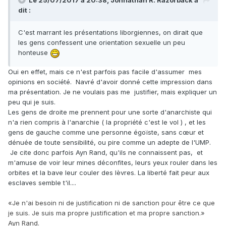
Le 25/07/2017 à 20:38,
Johnathan R. Razorback
a
dit :
C'est marrant les présentations liborgiennes, on dirait que
les gens confessent une orientation sexuelle un peu
honteuse
Oui en effet, mais ce n'est parfois pas facile d'assumer mes
opinions en société. Navré d'avoir donné cette impression dans
ma présentation. Je ne voulais pas me justifier, mais expliquer un
peu qui je suis.
Les gens de droite me prennent pour une sorte d'anarchiste qui
n'a rien compris à l'anarchie ( la propriété c'est le vol ) , et les
gens de gauche comme une personne égoïste, sans cœur et
dénuée de toute sensibilité, ou pire comme un adepte de l'UMP.
Je cite donc parfois Ayn Rand, qu'ils ne connaissent pas, et
m'amuse de voir leur mines déconfites, leurs yeux rouler dans les
orbites et la bave leur couler des lèvres. La liberté fait peur aux
esclaves semble t'il....
«Je n'ai besoin ni de justification ni de sanction pour être ce que
je suis. Je suis ma propre justification et ma propre sanction.»
Ayn Rand.