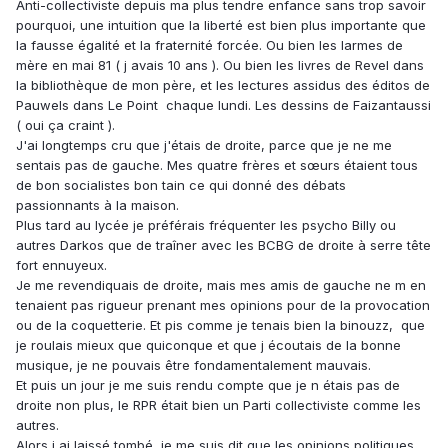
Anti-collectiviste depuis ma plus tendre enfance sans trop savoir
pourquoi, une intuition que la liberté est bien plus importante que
la fausse égalité et la fraternité forcée. Ou bien les larmes de
mère en mai 81 ( j avais 10 ans ). Ou bien les livres de Revel dans
la bibliothèque de mon père, et les lectures assidus des éditos de
Pauwels dans Le Point chaque lundi. Les dessins de Faizantaussi
( oui ça craint ).
J'ai longtemps cru que j'étais de droite, parce que je ne me
sentais pas de gauche. Mes quatre frères et sœurs étaient tous
de bon socialistes bon tain ce qui donné des débats
passionnants à la maison.
Plus tard au lycée je préférais fréquenter les psycho Billy ou
autres Darkos que de traîner avec les BCBG de droite à serre tête
fort ennuyeux.
Je me revendiquais de droite, mais mes amis de gauche ne m en
tenaient pas rigueur prenant mes opinions pour de la provocation
ou de la coquetterie. Et pis comme je tenais bien la binouzz, que
je roulais mieux que quiconque et que j écoutais de la bonne
musique, je ne pouvais être fondamentalement mauvais.
Et puis un jour je me suis rendu compte que je n étais pas de
droite non plus, le RPR était bien un Parti collectiviste comme les
autres.
Alors j ai laissé tombé, je me suis dit que les opinions politiques