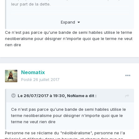
leur part de la dette.
Pour paraphraser Revel : non contents de comparer la
Expand
perfection de ce qui n’existe pas — l’utopie communiste —
avec les imperfections de ce qui existe — le capitalisme
Ce n'est pas parce qu'une bande de semi habiles utilise le terme
démocratique —, le politologue médiatique contemporain
neoliberalisme pour désigner n'importe quoi que le terme ne veut
invoque un ennemi qui n'existe pas — le néolibéral — en
rien dire
l'affublant de toutes les mauvaises intentions du monde.
Edit : ah et bienvenue Trawash.
Neomatix
Posté
26 juillet 2017
Le 26/07/2017 à 19:30,
NoName
a dit :
Ce n'est pas parce qu'une bande de semi habiles utilise le
terme neoliberalisme pour désigner n'importe quoi que le
terme ne veut rien dire
Personne ne se réclame du "néolibéralisme", personne ne l'a