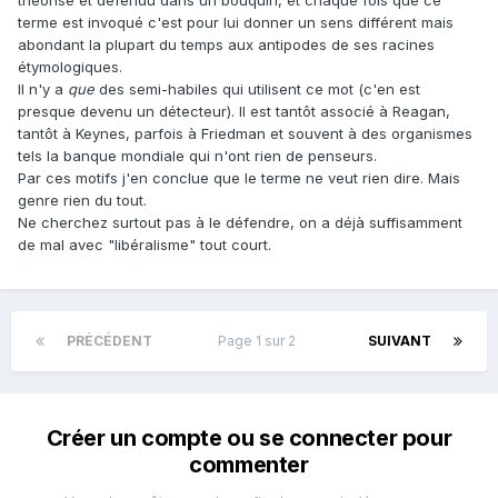
théorisé et défendu dans un bouquin, et chaque fois que ce
terme est invoqué c'est pour lui donner un sens différent mais
abondant la plupart du temps aux antipodes de ses racines
étymologiques.
Il n'y a
que
des semi-habiles qui utilisent ce mot (c'en est
presque devenu un détecteur). Il est tantôt associé à Reagan,
tantôt à Keynes, parfois à Friedman et souvent à des organismes
tels la banque mondiale qui n'ont rien de penseurs.
Par ces motifs j'en conclue que le terme ne veut rien dire. Mais
genre rien du tout.
Ne cherchez surtout pas à le défendre, on a déjà suffisamment
de mal avec "libéralisme" tout court.
PRÉCÉDENT
Page 1 sur 2
SUIVANT
Créer un compte ou se connecter pour
commenter