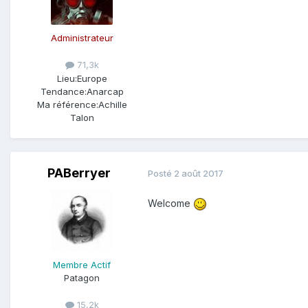
Administrateur
71,3k
Lieu:
Europe
Tendance:
Anarcap
Ma référence:
Achille
Talon
PABerryer
Posté
2 août 2017
Welcome
Membre Actif
Patagon
15,2k