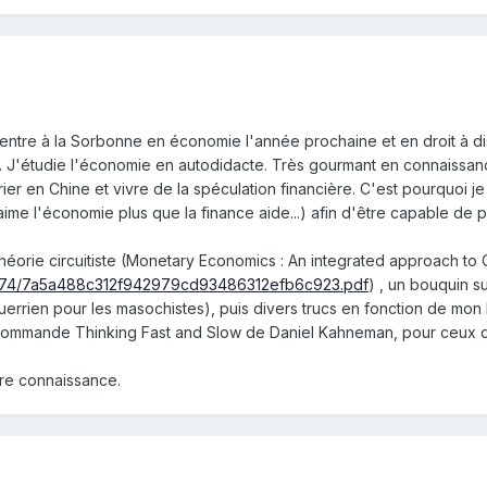
, entre à la Sorbonne en économie l'année prochaine et en droit à 
e. J'étudie l'économie en autodidacte. Très gourmant en connaissa
ier en Chine et vivre de la spéculation financière. C'est pourquoi j
aime l'économie plus que la finance aide...) afin d'être capable de 
 théorie circuitiste (Monetary Economics : An integrated approach to
g/2e74/7a5a488c312f942979cd93486312efb6c923.pdf
) , un bouquin s
rien pour les masochistes), puis divers trucs en fonction de mon hume
 recommande Thinking Fast and Slow de Daniel Kahneman, pour ceux q
tre connaissance.