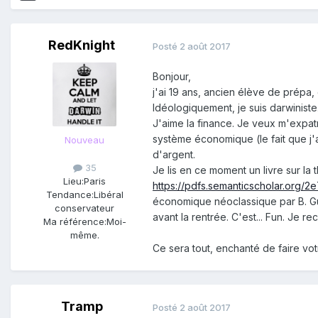
RedKnight
Posté
2 août 2017
Bonjour,
j'ai 19 ans, ancien élève de prépa
Idéologiquement, je suis darwinist
J'aime la finance. Je veux m'expatr
système économique (le fait que j'
Nouveau
d'argent.
35
Je lis en ce moment un livre sur la
Lieu:
Paris
https://pdfs.semanticscholar.or
Tendance:
Libéral
économique néoclassique par B. Guer
conservateur
avant la rentrée. C'est... Fun. Je
Ma référence:
Moi-
même.
Ce sera tout, enchanté de faire vo
Tramp
Posté
2 août 2017