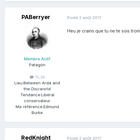
PABerryer
Posté
2 août 2017
Heu je crains que tu ne te sois tr
Membre Actif
Patagon
15,2k
Lieu:
Between Arda and
the Discworld
Tendance:
Libéral
conservateur
Ma référence:
Edmund
Burke
RedKnight
Posté
2 août 2017