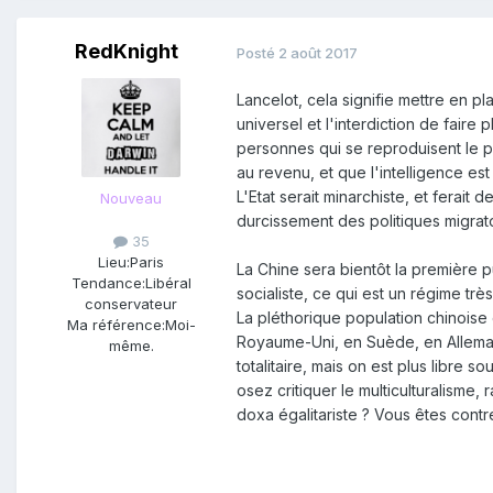
RedKnight
Posté
2 août 2017
Lancelot, cela signifie mettre en 
universel et l'interdiction de fair
personnes qui se reproduisent le plu
au revenu, et que l'intelligence es
L'Etat serait minarchiste, et ferai
Nouveau
durcissement des politiques migrat
35
Lieu:
Paris
La Chine sera bientôt la première p
Tendance:
Libéral
socialiste, ce qui est un régime tr
conservateur
La pléthorique population chinois
Ma référence:
Moi-
Royaume-Uni, en Suède, en Allemagn
même.
totalitaire, mais on est plus libre 
osez critiquer le multiculturalisme,
doxa égalitariste ? Vous êtes contre