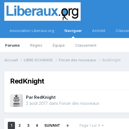
Association Liberaux.org
Naviguer
Activité
Classe
Forums
Règles
Équipe
Classement
Accueil
LIBRE-ECHANGE
Forum des nouveaux
RedKnight
RedKnight
Par
RedKnight
2 août 2017
dans
Forum des nouveaux
1
2
3
4
SUIVANT
Page 1 sur 4