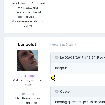
Lieu:
Between Arda and
the Discworld
Tendance:
Libéral
conservateur
Ma référence:
Edmund
Burke
Lancelot
Posté
2 août 2017
Le 02/08/2017 à 15:24,
RedK
Bonjour
Utilisateur
21st century schizoid
man
Quote
23,7k
Lieu:
Present day,
Idéologiquement, je suis darwini
present time