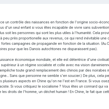
place un contrôle des naissances en fonction de l'origine socio-éco
e plus d'un seul enfant si vous êtes incapable de vivre sans subventio
s soit les personnes qui sont les plus utiles à l'humanité. Cela prov
t à peu près proportionelle aux revenus, ce qui rend inévitable une c
t de fortes campagnes de propagande en fonction de la situation. (A
oires pour que les Danois autochtones ne disparaissent pas).
uissance économique mondiale, et elle est détentrice d'une civilisati
ès supérieur à un régime socialiste et colle avec ma vision darwinien
e empêche toute grand remplacement des chinois par des noirabes ma
e... Sans que personne ne semble s'en soucier.) De plus, cela peut 
sous plusieurs aspects en Chine qu'on ne l'est en France. Si vous ose
 raciste. Si vous critiquez le socialisme ? Vous êtes un connard qui v
 les droits de l'homme, un déchet humain ! En Chine, le fait que cett